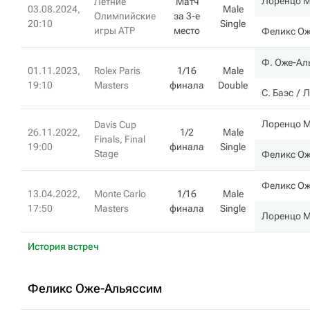
Лоренцо М
Летние
Матч
03.08.2024,
Male
Олимпийские
за 3-е
20:10
Single
игры ATP
место
Феликс Ож
Ф. Оже-Ал
01.11.2023,
Rolex Paris
1/16
Male
19:10
Masters
финала
Double
С. Баэс
Л
Лоренцо М
Davis Cup
26.11.2022,
1/2
Male
Finals, Final
19:00
финала
Single
Stage
Феликс Ож
Феликс Ож
13.04.2022,
Monte Carlo
1/16
Male
17:50
Masters
финала
Single
Лоренцо М
История встреч
Феликс Оже-Альяссим