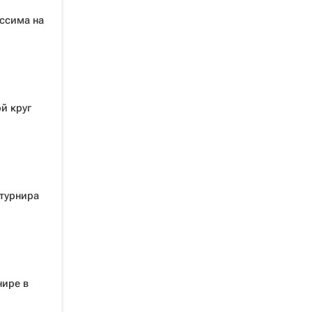
ссима на
й круг
турнира
нире в