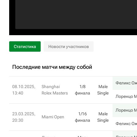
Статистика
Новости участников
Последние матчи между собой
Феликс Ож
08.10.2025,
Shanghai
1/8
Male
13:40
Rolex Masters
финала
Single
Лоренцо М
Лоренцо М
23.03.2025,
1/16
Male
Miami Open
20:30
финала
Single
Феликс Ож