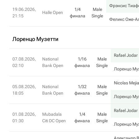
Фрэнсис Тиаф
19.06.2026,
1/4
Male
Halle Open
21:15
финала
Single
Феликс Оже-А
Лоренцо Музетти
Rafael Jodar
07.08.2026,
National
1/16
Male
02:10
Bank Open
финала
Single
Лоренцо Му
Nicolas Meji
05.08.2026,
National
1/32
Male
18:05
Bank Open
финала
Single
Лоренцо Му
Rafael Jodar
01.08.2026,
Mubadala
1/4
Male
01:30
Citi DC Open
финала
Single
Лоренцо Му
Александр В