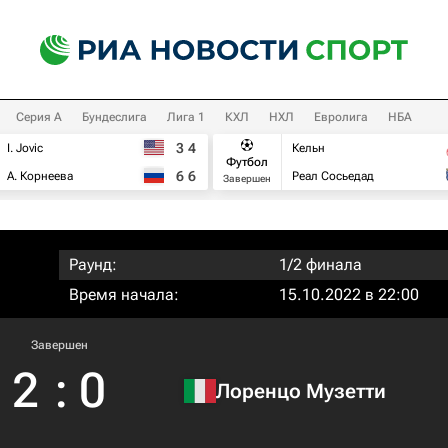
Серия А
Бундеслига
Лига 1
КХЛ
НХЛ
Евролига
НБА
3
4
I. Jovic
Кельн
Футбол
6
6
А. Корнеева
Реал Сосьедад
Завершен
Раунд:
1/2 финала
Время начала:
15.10.2022 в 22:00
Завершен
2
:
0
Лоренцо Музетти