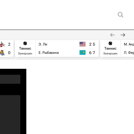
2
2
5
Э. Ли
М. Ан
Теннис
Теннис
0
6
7
Е. Рыбакина
Л. Фе
Завершен
Завершен