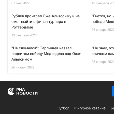
07 мая 2022
19 февраля 20
Рублев проиграл Оже-Альяссиму и не
"Гнется, но 
смог выйти в финал турнира в
победе Медв
Роттердаме
26 января 202
13 февраля 2022
"Не сломался": Тарпищев назвал
"Не знал, ч
подвигом победу Медведева над Оже-
эпичном кам
Альясимом
26 января 202
26 января 2022
Футбол
Фигурное катание
Б