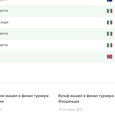
зетти
альди
зетти
зетти
им вышел в финал турнира
Вульф вышел в финал турнира 
ии
Флоренции
22
15 октября 2022