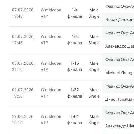
Феликс Оже-А
07.07.2026,
Wimbledon
1/4
Male
19:40
ATP
финала
Single
Новак Джоков
Феликс Оже-А
05.07.2026,
Wimbledon
1/8
Male
17:45
ATP
финала
Single
Алехандро Да
Феликс Оже-А
03.07.2026,
Wimbledon
1/16
Male
21:10
ATP
финала
Single
Michael Zheng
Феликс Оже-А
01.07.2026,
Wimbledon
1/32
Male
19:50
ATP
финала
Single
Дино Прижми
Феликс Оже-А
29.06.2026,
Wimbledon
1/64
Male
19:10
ATP
финала
Single
Александр Ше