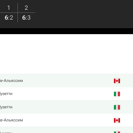
1
2
6
:
2
6
:
3
е-Альяссим
узетти
узетти
е-Альяссим