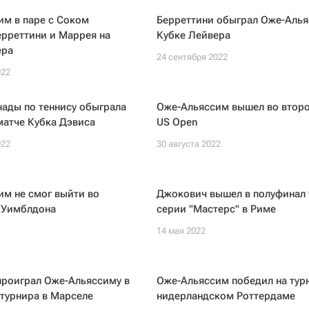
им в паре с Соком
Берреттини обыграл Оже-Алья
рреттини и Маррея на
Кубке Лейвера
ера
24 сентября 2022
022
ады по теннису обыграла
Оже-Альяссим вышел во второ
матче Кубка Дэвиса
US Open
022
30 августа 2022
м не смог выйти во
Джокович вышел в полуфинал 
г Уимблдона
серии "Мастерс" в Риме
14 мая 2022
проиграл Оже-Альяссиму в
Оже-Альяссим победил на тур
турнира в Марселе
нидерландском Роттердаме