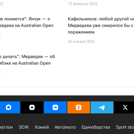
22
13 февраля 2022
не ломается": Янчук — о
Кафельников: любой другой н
едева на Australian Open
Медведева уже смирился бы с
поражением
2
26 января 2022
то делать": Медведев — об
бэке на Australian Open
2
иатлон
ЗОЖ
Хоккей
Авто/мото
Единоборства
Sport sto