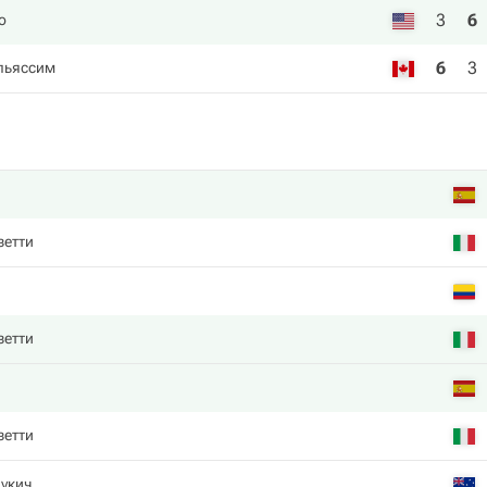
3
6
о
6
3
льяссим
зетти
a
зетти
зетти
укич