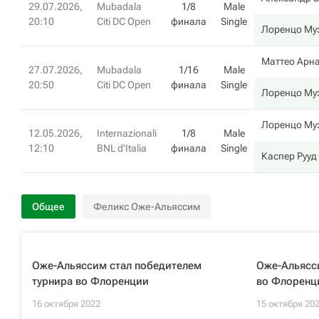
29.07.2026,
Mubadala
1/8
Male
20:10
Citi DC Open
финала
Single
Лоренцо Му
Маттео Арн
27.07.2026,
Mubadala
1/16
Male
20:50
Citi DC Open
финала
Single
Лоренцо Му
Лоренцо Му
12.05.2026,
Internazionali
1/8
Male
12:10
BNL d'Italia
финала
Single
Каспер Рууд
Общее
Феликс Оже-Альяссим
Оже-Альяссим стал победителем
Оже-Альясс
турнира во Флоренции
во Флоренц
16 октября 2022
15 октября 20