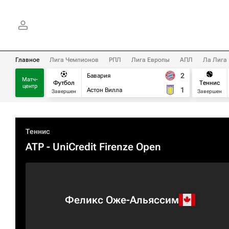
Главное
Лига Чемпионов
РПЛ
Лига Европы
АПЛ
Ла Лига
2
Бавария
Матч-
Футбол
Теннис
центр
1
Астон Вилла
Завершен
Завершен
Теннис
ATP
- UniCredit Firenze Open
Феликс Оже-Альяссим