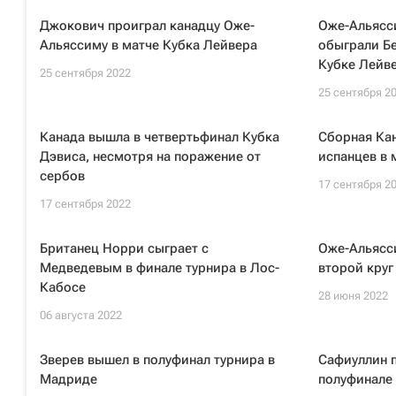
Джокович проиграл канадцу Оже-
Оже-Альясс
Альяссиму в матче Кубка Лейвера
обыграли Бе
Кубке Лейв
25 сентября 2022
25 сентября 2
Канада вышла в четвертьфинал Кубка
Сборная Кан
Дэвиса, несмотря на поражение от
испанцев в 
сербов
17 сентября 2
17 сентября 2022
Британец Норри сыграет с
Оже-Альясси
Медведевым в финале турнира в Лос-
второй кру
Кабосе
28 июня 2022
06 августа 2022
Зверев вышел в полуфинал турнира в
Сафиуллин 
Мадриде
полуфинале 