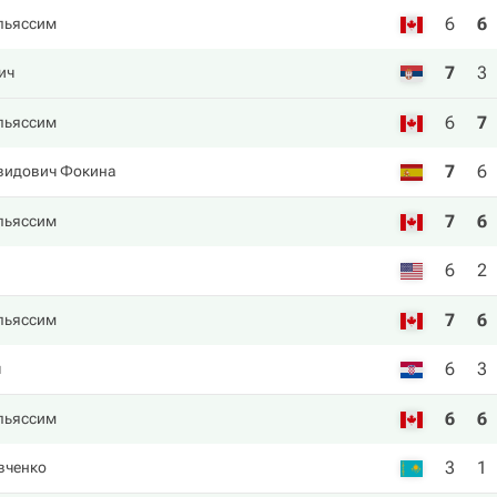
6
6
льяссим
7
3
ич
6
7
льяссим
7
6
видович Фокина
7
6
льяссим
6
2
7
6
льяссим
6
3
ч
6
6
льяссим
3
1
вченко