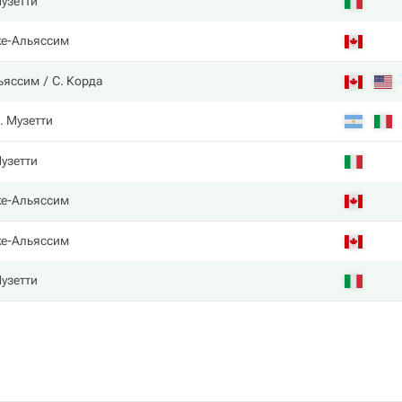
узетти
е-Альяссим
ьяссим
С. Корда
. Музетти
узетти
е-Альяссим
е-Альяссим
узетти