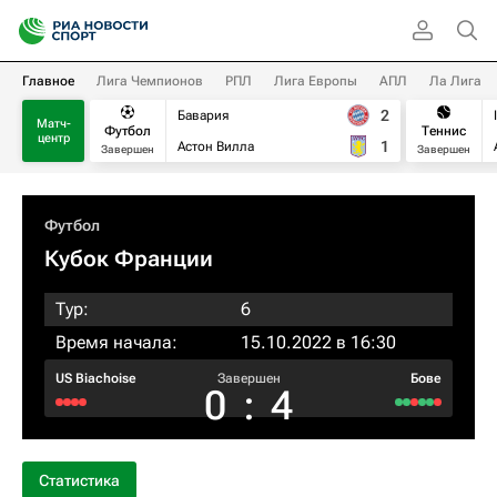
Главное
Лига Чемпионов
РПЛ
Лига Европы
АПЛ
Ла Лига
2
Бавария
Матч-
Футбол
Теннис
центр
1
Астон Вилла
Завершен
Завершен
Футбол
Кубок Франции
Тур:
6
Время начала:
15.10.2022 в 16:30
US Biachoise
Завершен
Бове
0
:
4
Статистика