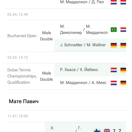
2
М. Мидделкоп
Д. Пел
03.04, 12:40
М.
М.
6
Демолинер
Мидделкоп
Male
Bucharest Open
Double
7
J. Schnaitter
M. Wallner
23.02, 14:15
6
Р. Хаасе
Х. Йебенс
Dubai Tennis
Male
Championships,
Double
Qualification
3
М. Мидделкоп
А. Миес
Мате Павич
11.07, 15:05
Х.
Г.
7
7