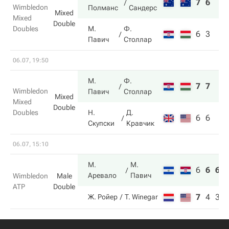
7
6
Wimbledon
Полманс
Сандерс
Mixed
Mixed
Double
Doubles
М.
Ф.
6
3
Павич
Столлар
06.07, 19:50
М.
Ф.
7
7
Wimbledon
Павич
Столлар
Mixed
Mixed
Double
Doubles
Н.
Д.
6
6
Скупски
Кравчик
06.07, 15:10
М.
М.
6
6
6
Аревало
Павич
Wimbledon
Male
ATP
Double
7
4
3
Ж. Ройер
T. Winegar