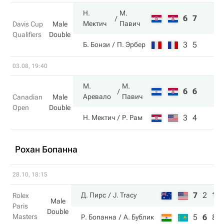
Н.
М.
6
7
Мектич
Павич
Davis Cup
Male
Qualifiers
Double
3
5
Б. Бонзи
П. Эрбер
03.08, 19:40
М.
М.
6
6
Аревало
Павич
Canadian
Male
Open
Double
3
4
Н. Мектич
Р. Рам
Рохан Бопанна
28.10, 18:15
7
2
10
Д. Пирс
J. Tracy
Rolex
Male
Paris
Double
Masters
5
6
8
Р. Бопанна
А. Бублик