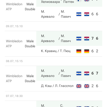
Хелиоваара
Паттен
Wimbledon
Male
ATP
Double
М.
М.
6
6
Аревало
Павич
09.07, 15:10
М.
М.
7
6
Аревало
Павич
Wimbledon
Male
ATP
Double
6
2
К. Кравиц
Т. Пюц
08.07, 15:15
М.
М.
6
7
Аревало
Павич
Wimbledon
Male
ATP
Double
2
6
Д. Кэш
Л. Гласспол
07.07, 18:30
М.
С.