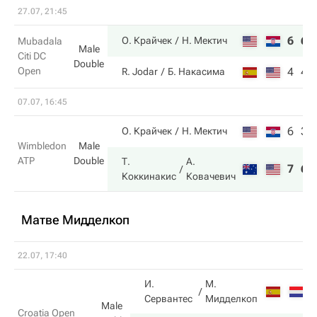
27.07, 21:45
6
6
О. Крайчек
Н. Мектич
Mubadala
Male
Citi DC
Double
Open
4
4
R. Jodar
Б. Накаcима
07.07, 16:45
6
3
О. Крайчек
Н. Мектич
Wimbledon
Male
ATP
Double
Т.
А.
7
6
Коккинакис
Ковачевич
Матве Мидделкоп
22.07, 17:40
И.
М.
6
Сервантес
Мидделкоп
Male
Croatia Open