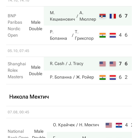
14.10, 14:10
М.
А.
6
7
BNP
Кецманович
Мюллер
Paribas
Male
Nordic
Double
Р.
Т.
4
6
Open
Бопанна
Грикспор
05.10, 07:45
7
6
R. Cash
J. Tracy
Shanghai
Male
Rolex
Double
Masters
6
2
Р. Бопанна
Ж. Ройер
Никола Мектич
07.08, 00:45
4
2
О. Крайчек
Н. Мектич
National
Male
Bank Open
Double