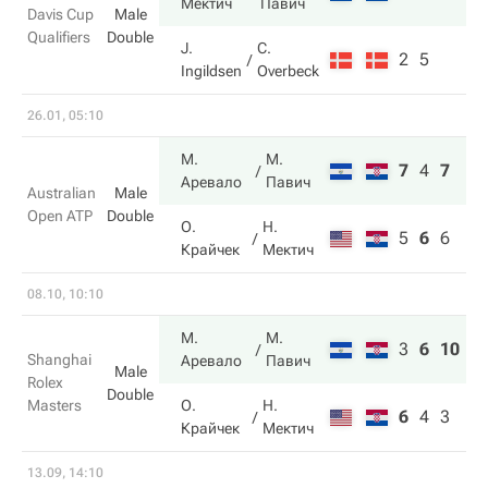
Мектич
Павич
Davis Cup
Male
Qualifiers
Double
J.
C.
2
5
Ingildsen
Overbeck
26.01, 05:10
М.
М.
7
4
7
Аревало
Павич
Australian
Male
Open ATP
Double
О.
Н.
5
6
6
Крайчек
Мектич
08.10, 10:10
М.
М.
3
6
10
Shanghai
Аревало
Павич
Male
Rolex
Double
Masters
О.
Н.
6
4
3
Крайчек
Мектич
13.09, 14:10