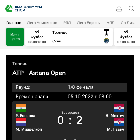
Главное
Лига Чемпионов
РПЛ
Лига Европы
АПЛ
Ла Лига
Торпедо
Матч-
Футбол
Футбол
центр
Сочи
08.08 18:00
07.08 15:00
Теннис
ATP
- Astana Open
Раунд:
1/8 финала
Время начала:
05.10.2022 в 08:00
Завершен
Р. Бопанна
Н. Мектич
0
:
2
М. Мидделкоп
М. Павич