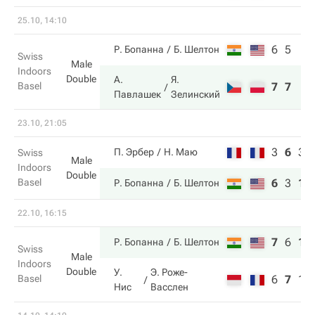
25.10, 14:10
6
5
Р. Бопанна
Б. Шелтон
Swiss
Male
Indoors
Double
А.
Я.
Basel
7
7
Павлашек
Зелинский
23.10, 21:05
3
6
3
П. Эрбер
Н. Маю
Swiss
Male
Indoors
Double
Basel
6
3
10
Р. Бопанна
Б. Шелтон
22.10, 16:15
7
6
10
Р. Бопанна
Б. Шелтон
Swiss
Male
Indoors
Double
У.
Э. Роже-
Basel
6
7
1
Нис
Васслен