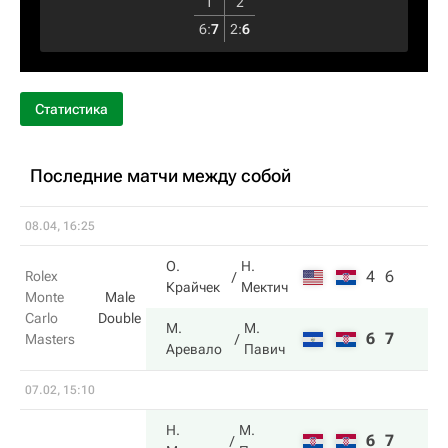
1
2
6
:
7
2
:
6
Статистика
Последние матчи между собой
08.04, 16:25
О.
Н.
4
6
Rolex
Крайчек
Мектич
Monte
Male
Carlo
Double
М.
М.
6
7
Masters
Аревало
Павич
07.02, 15:10
Н.
М.
6
7