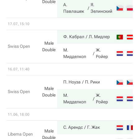
Double
А.
Я.
7
Павлашек
Зелинский
17.07, 15:10
7
Ф. Кабрал
Л. Мидлер
Male
Swiss Open
Double
М.
Ж.
6
Мидделкоп
Ройер
16.07, 11:40
7
П. Ноуза
П. Рики
Male
Swiss Open
Double
М.
Ж.
6
Мидделкоп
Ройер
11.06, 18:00
6
С. Арендс
Г. Жак
Male
Libema Open
Double