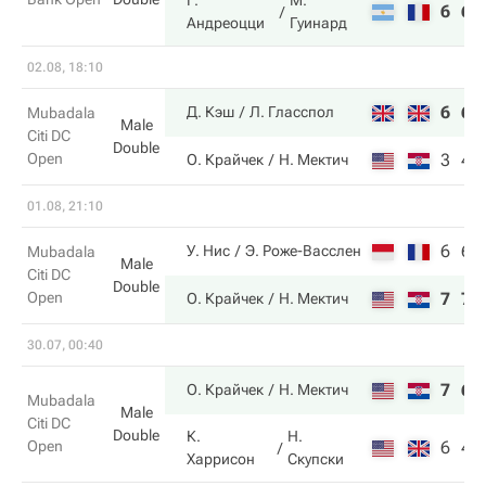
Г.
М.
6
6
Андреоцци
Гуинард
02.08, 18:10
6
6
Д. Кэш
Л. Гласспол
Mubadala
Male
Citi DC
Double
Open
3
4
О. Крайчек
Н. Мектич
01.08, 21:10
6
6
У. Нис
Э. Роже-Васслен
Mubadala
Male
Citi DC
Double
Open
7
7
О. Крайчек
Н. Мектич
30.07, 00:40
7
6
О. Крайчек
Н. Мектич
Mubadala
Male
Citi DC
Double
К.
Н.
Open
6
4
Харрисон
Скупски