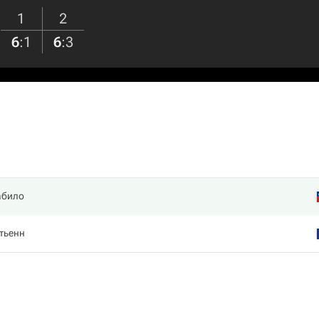
1
2
6
:
1
6
:
3
абило
тьенн