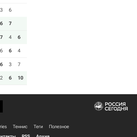
3
6
6
7
7
4
6
6
6
4
6
3
7
2
6
10
ries
Теннис
Теги
Полезное
нтакты
RSS
Архив