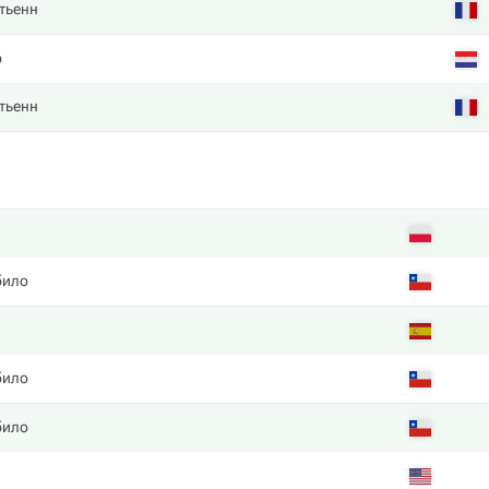
тьенн
р
тьенн
било
било
било