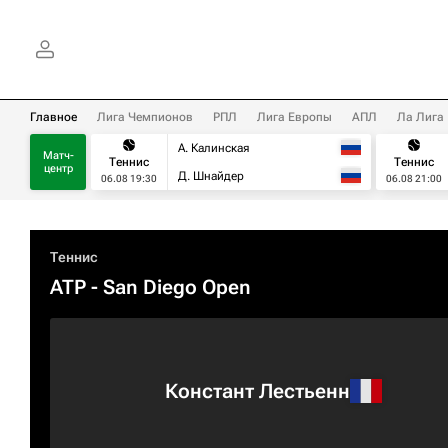
Главное
Лига Чемпионов
РПЛ
Лига Европы
АПЛ
Ла Лига
А. Калинская
Матч-
Теннис
Теннис
центр
Д. Шнайдер
06.08 19:30
06.08 21:00
Теннис
ATP
- San Diego Open
Констант Лестьенн