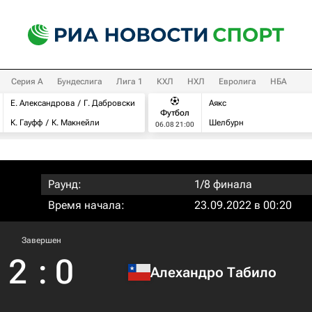
Серия А
Бундеслига
Лига 1
КХЛ
НХЛ
Евролига
НБА
Е. Александрова
Г. Дабровски
Аякс
Футбол
К. Гауфф
К. Макнейли
Шелбурн
06.08 21:00
Раунд:
1/8 финала
Время начала:
23.09.2022 в 00:20
Завершен
2
:
0
Алехандро Табило