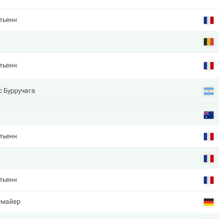
тьенн
тьенн
 Бурручага
тьенн
тьенн
тмайер