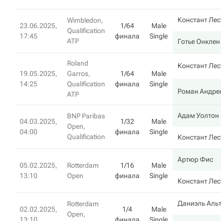
Констант Лес
Wimbledon,
23.06.2025,
1/64
Male
Qualification
17:45
финала
Single
ATP
Готье Онклен
Roland
Констант Лес
19.05.2025,
Garros,
1/64
Male
14:25
Qualification
финала
Single
Роман Андрес
ATP
Адам Уолтон
BNP Paribas
04.03.2025,
1/32
Male
Open,
04:00
финала
Single
Qualification
Констант Лес
Артюр Фис
05.02.2025,
Rotterdam
1/16
Male
13:10
Open
финала
Single
Констант Лес
Даниэль Аль
Rotterdam
02.02.2025,
1/4
Male
Open,
13:10
финала
Single