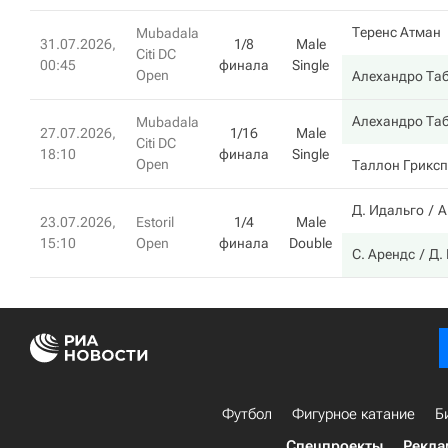
Теренс Атман
Mubadala
31.07.2026,
1/8
Male
Citi DC
00:45
финала
Single
Open
Алехандро Та
Алехандро Та
Mubadala
27.07.2026,
1/16
Male
Citi DC
18:10
финала
Single
Open
Таллон Грикс
Д. Идальго
А
23.07.2026,
Estoril
1/4
Male
15:10
Open
финала
Double
С. Арендс
Д.
Футбол
Фигурное катание
Б
Спецпроекты
Рекла