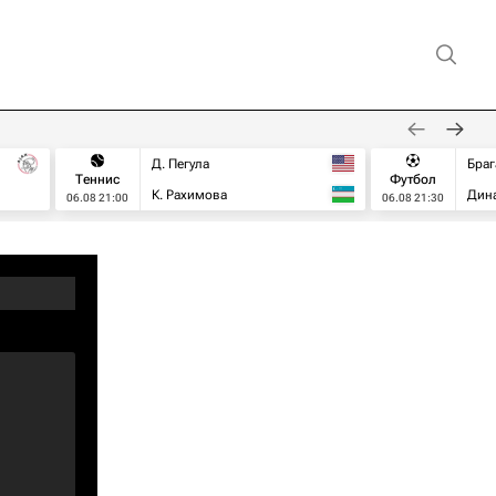
Д. Пегула
Браг
Теннис
Футбол
К. Рахимова
Дин
06.08 21:00
06.08 21:30