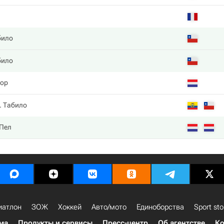
било
било
пор
. Табило
 Пел
иатлон
ЗОЖ
Хоккей
Авто/мото
Единоборства
Sport sto
ма
Продукты и сервисы
Пресс-центр
Об агентстве
Ко