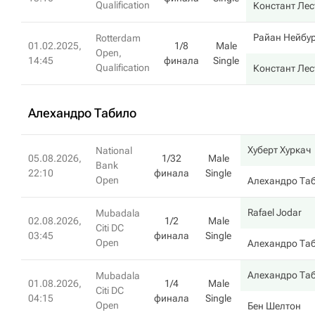
Qualification
Констант Лес
Райан Нейбу
Rotterdam
01.02.2025,
1/8
Male
Open,
14:45
финала
Single
Qualification
Констант Лес
Алехандро Табило
Хуберт Хуркач
National
05.08.2026,
1/32
Male
Bank
22:10
финала
Single
Open
Алехандро Та
Rafael Jodar
Mubadala
02.08.2026,
1/2
Male
Citi DC
03:45
финала
Single
Open
Алехандро Та
Алехандро Та
Mubadala
01.08.2026,
1/4
Male
Citi DC
04:15
финала
Single
Open
Бен Шелтон