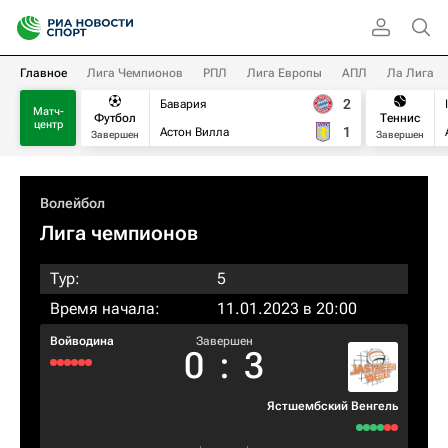
Главное
Лига Чемпионов
РПЛ
Лига Европы
АПЛ
Ла Лига
2
Бавария
Матч-
Футбол
Теннис
центр
1
Астон Вилла
Завершен
Завершен
Волейбол
Лига чемпионов
Тур:
5
Время начала:
11.01.2023 в 20:00
Войводина
Завершен
0
:
3
Ястшембский Венгель