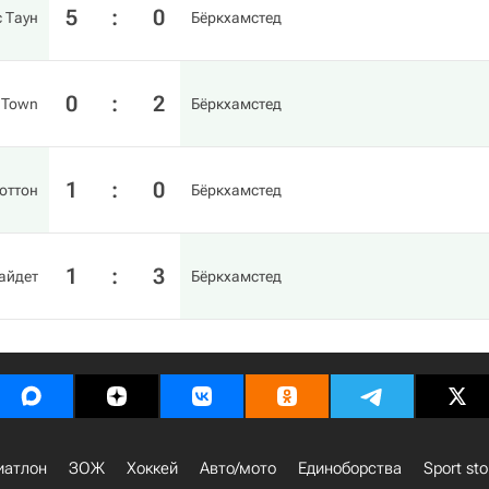
5
:
0
 Таун
Бёркхамстед
0
:
2
 Town
Бёркхамстед
1
:
0
оттон
Бёркхамстед
1
:
3
айдет
Бёркхамстед
иатлон
ЗОЖ
Хоккей
Авто/мото
Единоборства
Sport sto