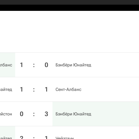
1
:
0
Албанс
Бэнбёри Юнайтед
1
:
1
найтед
Сент-Албанс
0
:
3
ейстон
Бэнбёри Юнайтед
2
:
1
найтед
Чейзтаун