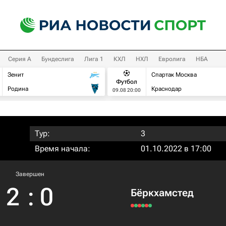
Серия А
Бундеслига
Лига 1
КХЛ
НХЛ
Евролига
НБА
Зенит
Спартак Москва
Футбол
Родина
Краснодар
09.08 20:00
Тур:
3
Время начала:
01.10.2022 в 17:00
Завершен
2
:
0
Бёркхамстед