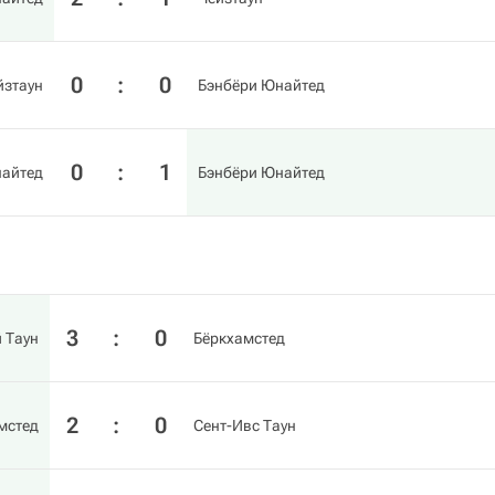
0
:
0
йзтаун
Бэнбёри Юнайтед
0
:
1
айтед
Бэнбёри Юнайтед
3
:
0
 Таун
Бёркхамстед
2
:
0
мстед
Сент-Ивс Таун