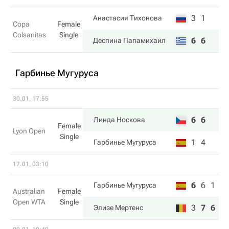
3
1
Анастасия Тихонова
Copa
Female
Colsanitas
Single
6
6
Деспина Папамихаил
Гарбинье Мугуруса
30.01, 17:55
6
6
Линда Носкова
Female
Lyon Open
Single
1
4
Гарбинье Мугуруса
17.01, 03:10
6
6
1
Гарбинье Мугуруса
Australian
Female
Open WTA
Single
3
7
6
Элизе Мертенс