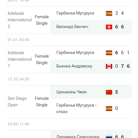
09.01, 10:40
3
4
Гарбинье Мугуруса
Adelaide
Female
International
Single
2
6
6
Белинда Бенчич
01.01, 03:40
6
6
1
Гарбинье Мугуруса
Adelaide
Female
International
Single
1
0
7
6
Бьянка Андрееску
12.10, 04:50
5
Циньвэнь Чжэн
San Diego
Female
Open
Single
Гарбинье Мугуруса
-
0
отказ
23.09, 11:45
6
6
Людмила Самсонова