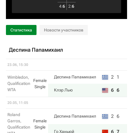
4
:
6
2
:
6
Статистика
Новости участников
Деспина Папамихаил
23.06, 15:30
2
1
Деспина Папамихаил
Wimbledon,
Female
Qualification
Single
WTA
6
6
Клэр Лью
20.05, 11:05
Roland
2
6
Деспина Папамихаил
Garros,
Female
Qualification
Single
6
7
Го Ханьюй