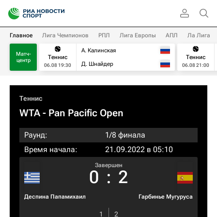
Главное
Лига Чемпионов
РПЛ
Лига Европы
АПЛ
Ла Лига
А. Калинская
Матч-
Теннис
Теннис
центр
Д. Шнайдер
06.08 19:30
06.08 21:00
Теннис
WTA
- Pan Pacific Open
Раунд:
1/8 финала
Время начала:
21.09.2022 в 05:10
Завершен
0
:
2
Деспина Папамихаил
Гарбинье Мугуруса
1
2