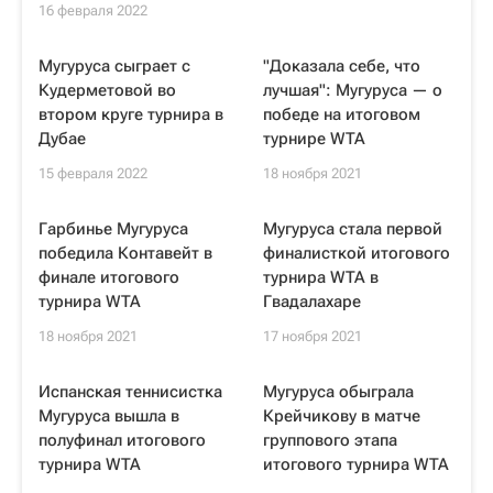
16 февраля 2022
Мугуруса сыграет с
"Доказала себе, что
Кудерметовой во
лучшая": Мугуруса — о
втором круге турнира в
победе на итоговом
Дубае
турнире WTA
15 февраля 2022
18 ноября 2021
Гарбинье Мугуруса
Мугуруса стала первой
победила Контавейт в
финалисткой итогового
финале итогового
турнира WTA в
турнира WTA
Гвадалахаре
18 ноября 2021
17 ноября 2021
Испанская теннисистка
Мугуруса обыграла
Мугуруса вышла в
Крейчикову в матче
полуфинал итогового
группового этапа
турнира WTA
итогового турнира WTA