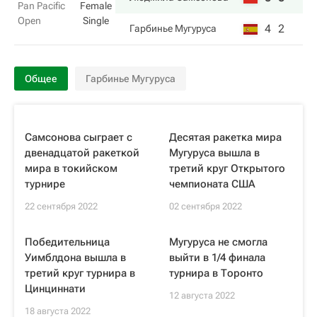
Pan Pacific
Female
Open
Single
4
2
Гарбинье Мугуруса
Общее
Гарбинье Мугуруса
Самсонова сыграет с
Десятая ракетка мира
двенадцатой ракеткой
Мугуруса вышла в
мира в токийском
третий круг Открытого
турнире
чемпионата США
22 сентября 2022
02 сентября 2022
Победительница
Мугуруса не смогла
Уимблдона вышла в
выйти в 1/4 финала
третий круг турнира в
турнира в Торонто
Цинциннати
12 августа 2022
18 августа 2022