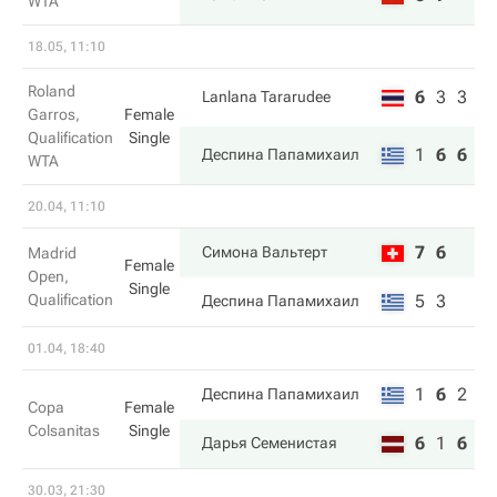
WTA
18.05, 11:10
Roland
6
3
3
Lanlana Tararudee
Garros,
Female
Qualification
Single
1
6
6
Деспина Папамихаил
WTA
20.04, 11:10
7
6
Симона Вальтерт
Madrid
Female
Open,
Single
Qualification
5
3
Деспина Папамихаил
01.04, 18:40
1
6
2
Деспина Папамихаил
Copa
Female
Colsanitas
Single
6
1
6
Дарья Семенистая
30.03, 21:30