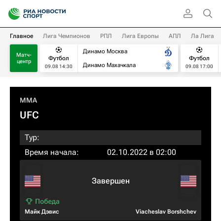
Главное
Лига Чемпионов
РПЛ
Лига Европы
АПЛ
Ла Лига
Динамо Москва
Матч-
Футбол
Футбол
центр
Динамо Махачкала
09.08 14:30
09.08 17:00
MMA
UFC
Тур:
Время начала:
02.10.2022 в 02:00
Завершен
Майк Дэвис
Viacheslav Borshchev