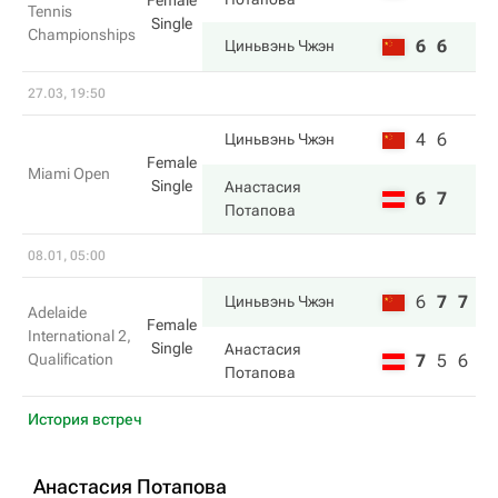
Female
Tennis
Single
Championships
6
6
Циньвэнь Чжэн
27.03, 19:50
4
6
Циньвэнь Чжэн
Female
Miami Open
Single
Анастасия
6
7
Потапова
08.01, 05:00
6
7
7
Циньвэнь Чжэн
Adelaide
Female
International 2,
Single
Анастасия
Qualification
7
5
6
Потапова
История встреч
Анастасия Потапова