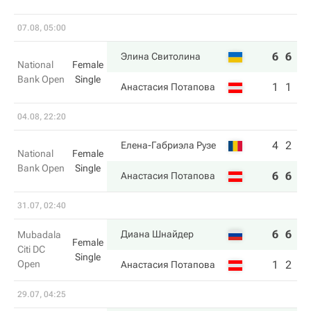
07.08, 05:00
6
6
Элина Свитолина
National
Female
Bank Open
Single
1
1
Анастасия Потапова
04.08, 22:20
4
2
Елена-Габриэла Рузе
National
Female
Bank Open
Single
6
6
Анастасия Потапова
31.07, 02:40
6
6
Диана Шнайдер
Mubadala
Female
Citi DC
Single
Open
1
2
Анастасия Потапова
29.07, 04:25