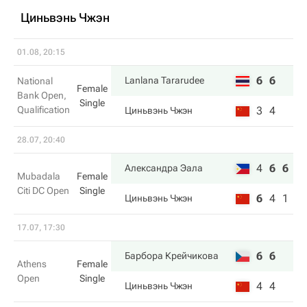
Циньвэнь Чжэн
01.08, 20:15
6
6
Lanlana Tararudee
National
Female
Bank Open,
Single
Qualification
3
4
Циньвэнь Чжэн
28.07, 20:40
4
6
6
Александра Эала
Mubadala
Female
Citi DC Open
Single
6
4
1
Циньвэнь Чжэн
17.07, 17:30
6
6
Барбора Крейчикова
Athens
Female
Open
Single
4
4
Циньвэнь Чжэн