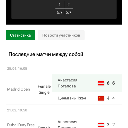
1
2
6
:
7
6
:
7
Статистика
Новости участников
Последние матчи между собой
25.04, 16:05
Анастасия
6
6
Потапова
Female
Madrid Open
Single
4
4
Циньвэнь Чжэн
21.02, 19:50
Анастасия
3
2
Dubai Duty Free
Потапова