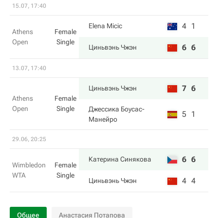
15.07, 17:40
4
1
Elena Micic
Athens
Female
Open
Single
6
6
Циньвэнь Чжэн
13.07, 17:40
7
6
Циньвэнь Чжэн
Athens
Female
Open
Single
Джессика Боусас-
5
1
Манейро
29.06, 20:25
6
6
Катерина Синякова
Wimbledon
Female
WTA
Single
4
4
Циньвэнь Чжэн
Общее
Анастасия Потапова