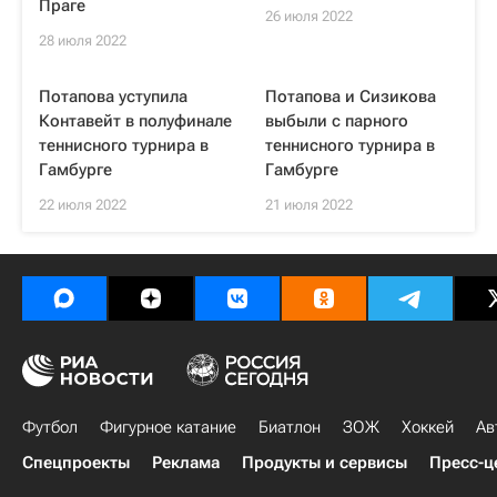
Праге
26 июля 2022
28 июля 2022
Потапова уступила
Потапова и Сизикова
Контавейт в полуфинале
выбыли с парного
теннисного турнира в
теннисного турнира в
Гамбурге
Гамбурге
22 июля 2022
21 июля 2022
Футбол
Фигурное катание
Биатлон
ЗОЖ
Хоккей
Ав
Спецпроекты
Реклама
Продукты и сервисы
Пресс-ц