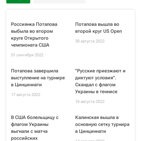
Россиянка Потапова
Потапова вышла во
выбыла во втором
второй круг US Open
круге Открытого
30 августа 2022
чемпионата США
01 сентября 2022
Потапова завершила
"Русские приезжают и
выступление на турнире
диктуют условия".
в Цинциннати
Скандал с флагом
Украины в теннисе
17 августа 2022
16 августа 2022
В США болельщицу с
Калинская вышла в
флагом Украины
основную сетку турнира
выгнали с матча
в Цинциннати
российских