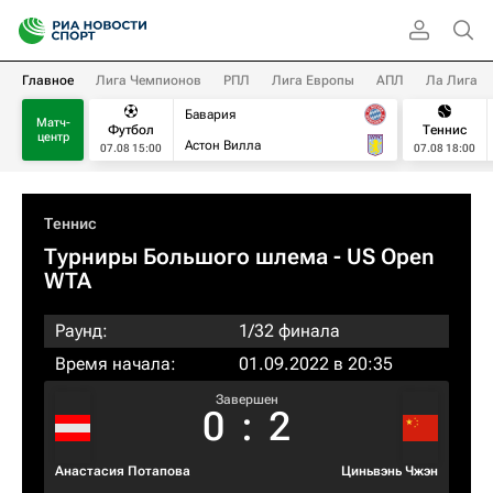
Главное
Лига Чемпионов
РПЛ
Лига Европы
АПЛ
Ла Лига
Бавария
Матч-
Футбол
Теннис
центр
Астон Вилла
07.08 15:00
07.08 18:00
Теннис
Турниры Большого шлема
- US Open
WTA
Раунд:
1/32 финала
Время начала:
01.09.2022 в 20:35
Завершен
0
:
2
Анастасия Потапова
Циньвэнь Чжэн