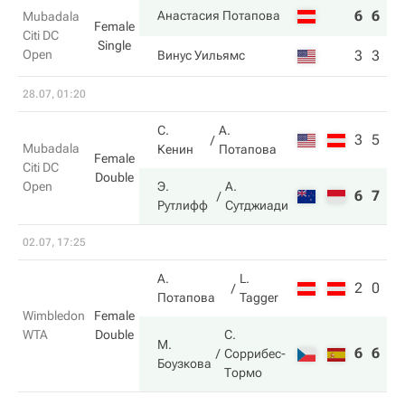
6
6
Анастасия Потапова
Mubadala
Female
Citi DC
Single
Open
3
3
Винус Уильямс
28.07, 01:20
С.
А.
3
5
Mubadala
Кенин
Потапова
Female
Citi DC
Double
Open
Э.
А.
6
7
Рутлифф
Сутджиади
02.07, 17:25
А.
L.
2
0
Потапова
Tagger
Wimbledon
Female
WTA
Double
С.
М.
6
6
Соррибес-
Боузкова
Тормо