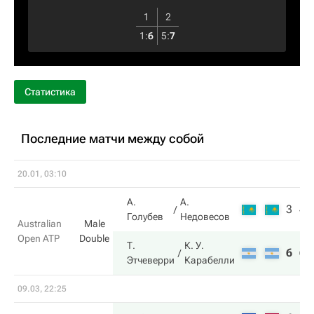
1
2
1
:
6
5
:
7
Статистика
Последние матчи между собой
20.01, 03:10
А.
А.
3
4
Голубев
Недовесов
Australian
Male
Open ATP
Double
Т.
К. У.
6
6
Этчеверри
Карабелли
09.03, 22:25