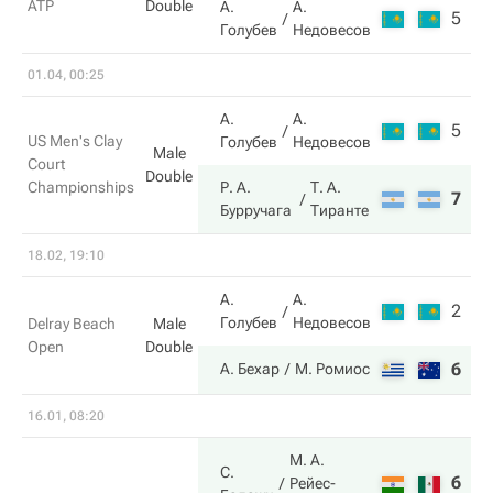
ATP
Double
А.
А.
5
6
Голубев
Недовесов
01.04, 00:25
А.
А.
5
2
US Men's Clay
Голубев
Недовесов
Male
Court
Double
Championships
Р. А.
Т. А.
7
6
Бурручага
Тиранте
18.02, 19:10
А.
А.
2
6
Голубев
Недовесов
Delray Beach
Male
Open
Double
6
4
А. Бехар
М. Ромиос
16.01, 08:20
М. А.
С.
6
6
Рейес-