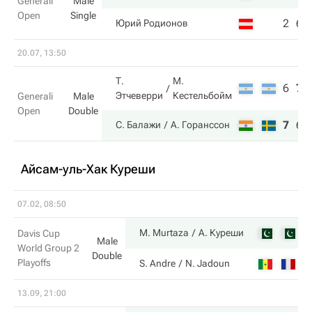
Generali
Male
Open
Single
2
6
Юрий Родионов
20.07, 13:50
Т.
М.
6
7
Этчеверри
Кестельбойм
Generali
Male
Open
Double
7
6
С. Балажи
А. Горанссон
Айсам-уль-Хак Куреши
07.02, 08:50
7
M. Murtaza
А. Куреши
Davis Cup
Male
World Group 2
Double
Playoffs
6
S. Andre
N. Jadoun
13.09, 21:00