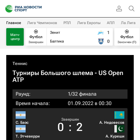
Главное
Лига Чемпионов
РПЛ
Лига Европы
АПЛ
Ла Лига
1
Зенит
Матч-
Футбол
Футбол
центр
0
Балтика
Завершен
Закончен (П)
Теннис
Турниры Большого шлема
- US Open
ATP
Раунд:
1/32 финала
Время начала:
01.09.2022 в 00:30
Завершен
С. Баэс
А. Недовесов
0
:
2
Т. Этчеверри
А. Куреши