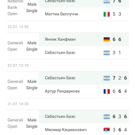
7
6
Себастьян Баэс
National
Male
Bank
Single
Open
5
3
Маттиа Беллуччи
23.07, 13:55
6
6
Янник Ханфман
Generali
Male
Open
Single
3
1
Себастьян Баэс
22.07, 12:10
7
2
6
Себастьян Баэс
Generali
Male
Open
Single
6
6
4
Артур Риндеркнех
21.07, 14:20
6
3
6
Себастьян Баэс
Generali
Male
Open
Single
3
6
4
Миомир Кецманович