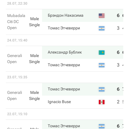
28.07, 22:30
6
6
Брэндон Накаcима
Mubadala
Male
Citi DC
Single
Open
3
4
Томас Этчеверри
24.07, 15:40
6
6
Александр Бублик
Generali
Male
Open
Single
3
4
Томас Этчеверри
23.07, 15:35
6
7
Томас Этчеверри
Generali
Male
Open
Single
2
5
Ignacio Buse
22.07, 15:10
6
7
Томас Этчеверри