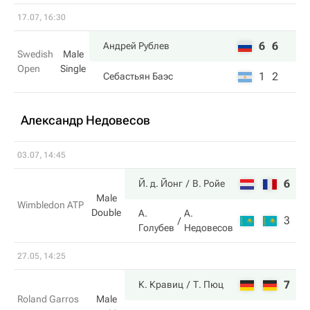
17.07, 16:30
6
6
Андрей Рублев
Swedish
Male
Open
Single
1
2
Себастьян Баэс
Александр Недовесов
03.07, 14:45
6
6
Й. д. Йонг
В. Ройе
Male
Wimbledon ATP
Double
А.
А.
3
4
Голубев
Недовесов
27.05, 14:25
7
7
К. Кравиц
Т. Пюц
Roland Garros
Male