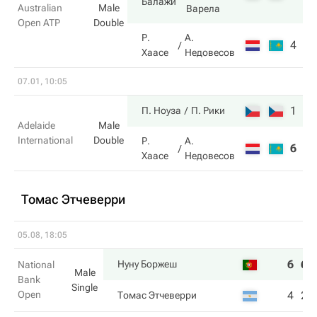
Балажи
Australian
Male
Варела
Open ATP
Double
Р.
А.
4
3
Хаасе
Недовесов
07.01, 10:05
1
7
П. Ноуза
П. Рики
Adelaide
Male
International
Double
Р.
А.
6
6
Хаасе
Недовесов
Томас Этчеверри
05.08, 18:05
6
6
Нуну Боржеш
National
Male
Bank
Single
Open
4
2
Томас Этчеверри