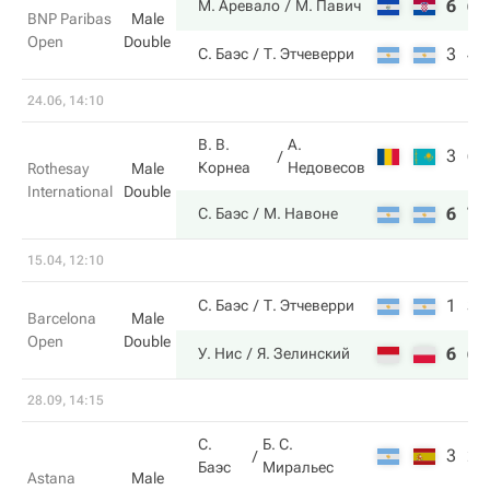
6
6
М. Аревало
М. Павич
BNP Paribas
Male
Open
Double
3
4
С. Баэс
Т. Этчеверри
24.06, 14:10
В. В.
А.
3
6
Корнеа
Недовесов
Rothesay
Male
International
Double
6
7
С. Баэс
М. Навоне
15.04, 12:10
1
3
С. Баэс
Т. Этчеверри
Barcelona
Male
Open
Double
6
6
У. Нис
Я. Зелинский
28.09, 14:15
С.
Б. С.
3
2
Баэс
Миральес
Astana
Male