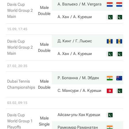
3
А. Вальехо
M. Vergara
Davis Cup
Male
World Group 2
Double
Main
6
А. Хан
А. Куреши
15.09, 17:45
7
Д. Кинг
Г. Льюис
Davis Cup
Male
World Group 2
Double
Main
6
А. Хан
А. Куреши
27.02, 20:35
7
Р. Бопанна
М. Эбден
Dubai Tennis
Male
Championships
Double
6
С. Мансури
А. Куреши
03.02, 09:15
7
Айсам-уль-Хак Куреши
Davis Cup
Male
World Group 1
Single
Playoffs
6
Рамкумар Раманатан