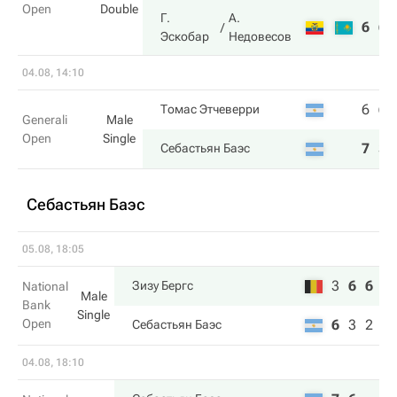
Open
Double
Г.
А.
6
6
Эскобар
Недовесов
04.08, 14:10
6
6
Томас Этчеверри
Generali
Male
Open
Single
7
3
Себастьян Баэс
Себастьян Баэс
05.08, 18:05
3
6
6
Зизу Бергс
National
Male
Bank
Single
Open
6
3
2
Себастьян Баэс
04.08, 18:10