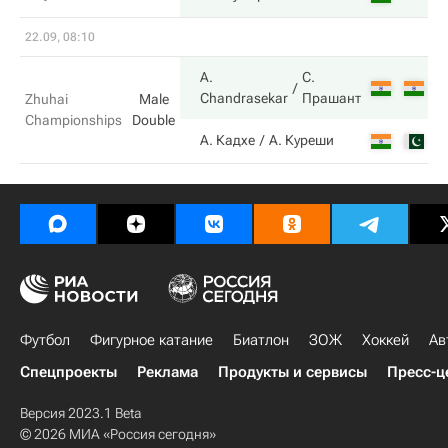
22.09, 08:10
A.
С.
6
Chandrasekar
Прашант
Zhuhai
Male
Championships
Double
2
А. Кадхе
А. Куреши
Футбол
Фигурное катание
Биатлон
ЗОЖ
Хоккей
Ав
Спецпроекты
Реклама
Продукты и сервисы
Пресс-ц
Версия 2023.1 Beta
© 2026 МИА «Россия сегодня»