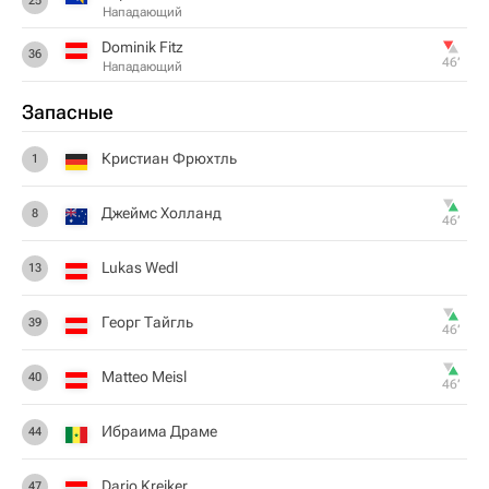
25
Нападающий
Dominik Fitz
36
46‎’‎
Нападающий
Запасные
Кристиан Фрюхтль
1
Джеймс Холланд
8
46‎’‎
Lukas Wedl
13
Георг Тайгль
39
46‎’‎
Matteo Meisl
40
46‎’‎
Ибраима Драме
44
Dario Kreiker
47