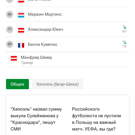
Марвин Мартинс
66
Александар Юкич
77
46‎’‎
Билли Куметио
89
78‎’‎
Манфред Шмид
Тренер
Общее
Хапоэль (Беэр-Шева)
"Хапоэль" назвал сумму
Российского
выкупа Сулейманова у
футболиста не пустили
"Краснодара", пишут
в Польшу на важный
СМИ
матч. УЕФА, вы где?