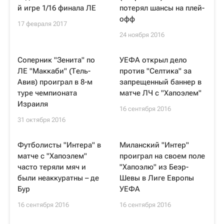
й игре 1/16 финала ЛЕ
потерял шансы на плей-
офф
17 февраля 2017
24 ноября 2016
Соперник "Зенита" по
УЕФА открыл дело
ЛЕ "Маккаби" (Тель-
против "Селтика" за
Авив) проиграл в 8-м
запрещенный баннер в
туре чемпионата
матче ЛЧ с "Хапоэлем"
Израиля
16 сентября 2016
31 октября 2016
Футболисты "Интера" в
Миланский "Интер"
матче с "Хапоэлем"
проиграл на своем поле
часто теряли мяч и
"Хапоэлю" из Беэр-
были неаккуратны – де
Шевы в Лиге Европы
Бур
УЕФА
16 сентября 2016
16 сентября 2016