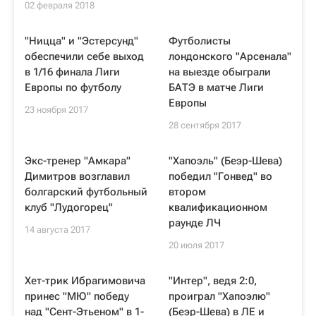
02 февраля 2018
"Ницца" и "Эстерсунд"
Футболисты
обеспечили себе выход
лондонского "Арсенала"
в 1/16 финала Лиги
на выезде обыграли
Европы по футболу
БАТЭ в матче Лиги
Европы
23 ноября 2017
28 сентября 2017
Экс-тренер "Амкара"
"Хапоэль" (Беэр-Шева)
Димитров возглавил
победил "Гонвед" во
болгарский футбольный
втором
клуб "Лудогорец"
квалификационном
раунде ЛЧ
14 августа 2017
20 июля 2017
Хет-трик Ибрагимовича
"Интер", ведя 2:0,
принес "МЮ" победу
проиграл "Хапоэлю"
над "Сент-Этьеном" в 1-
(Беэр-Шева) в ЛЕ и