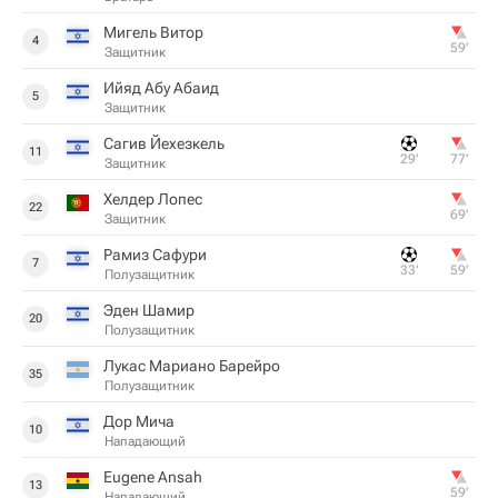
Мигель Витор
4
59‎’‎
Защитник
Ийяд Абу Абаид
5
Защитник
Сагив Йехезкель
11
29‎’‎
77‎’‎
Защитник
Хелдер Лопес
22
69‎’‎
Защитник
Рамиз Сафури
7
33‎’‎
59‎’‎
Полузащитник
Эден Шамир
20
Полузащитник
Лукас Мариано Барейро
35
Полузащитник
Дор Мича
10
Нападающий
Eugene Ansah
13
59‎’‎
Нападающий