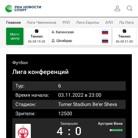
Главное
Лига Чемпионов
РПЛ
Лига Европы
АПЛ
Ла Лига
А. Калинская
Матч-
Теннис
Теннис
центр
Д. Шнайдер
06.08 19:30
06.08 21:00
Футбол
Лига конференций
Тур:
6
Время начала:
03.11.2022 в 23:00
Стадион:
Turner Stadium Be'er Sheva
Зрители:
12500
Завершен
Аустрия Вена
4
:
0