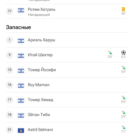
Ротем Хатуэль
77
40‎’‎
Нападающий
Запасные
Ариэль Харуш
1
Итай Шехтер
9
59‎’‎
63‎’‎
Томер Йосефи
15
59‎’‎
Roy Maman
16
Томер Хемад
17
69‎’‎
Эйтан Тиби
18
59‎’‎
Astrit Selmani
21
77‎’‎