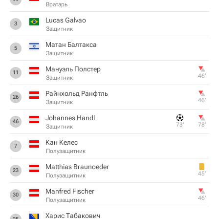
Вратарь
Lucas Galvao
3
Защитник
Матан Балтакса
5
Защитник
Мануэль Полстер
11
46‎’‎
Защитник
Райнхольд Ранфтль
26
46‎’‎
Защитник
Johannes Handl
46
73‎’‎
78‎’‎
Защитник
Кан Келес
7
Полузащитник
Matthias Braunoeder
23
45‎’‎
Полузащитник
Manfred Fischer
30
46‎’‎
Полузащитник
Харис Табакович