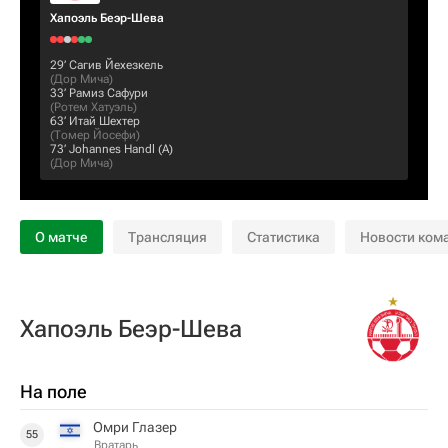
Хапоэль Беэр-Шева
29‎’‎
Сагив Йехезкель
(
Дор Мича
)
33‎’‎
Рамиз Сафури
(
Ротем Хатуэль
)
63‎’‎
Итай Шехтер
(
Томер Йосефи
)
73‎’‎
Johannes Handl
(А)
(
Дор Мича
)
О матче
Трансляция
Статистика
Новости ком
Хапоэль Беэр-Шева
На поле
Омри Глазер
55
Вратарь