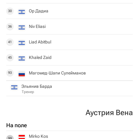
Ор Дадиа
30
Niv Eliasi
36
Liad Abitbul
41
Khaled Zaid
45
Магомед-Шапи Сулейманов
93
Эльянив Барда
Тренер
Аустрия Вена
На поле
Mirko Kos
99