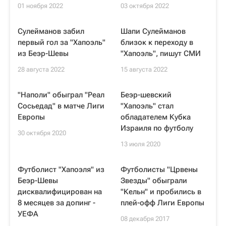
01 ноября 2022
03 октября 2022
Сулейманов забил
Шапи Сулейманов
первый гол за "Хапоэль"
близок к переходу в
из Беэр-Шевы
"Хапоэль", пишут СМИ
28 августа 2022
15 августа 2022
"Наполи" обыграл "Реал
Беэр-шевский
Сосьедад" в матче Лиги
"Хапоэль" стал
Европы
обладателем Кубка
Израиля по футболу
30 октября 2020
13 июля 2020
Футболист "Хапоэля" из
Футболисты "Црвены
Беэр-Шевы
Звезды" обыграли
дисквалифицирован на
"Кельн" и пробились в
8 месяцев за допинг -
плей-офф Лиги Европы
УЕФА
08 декабря 2017