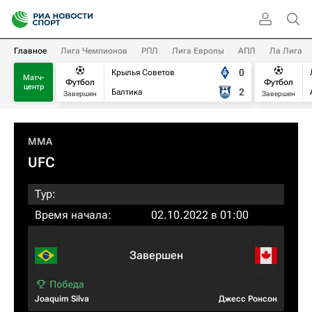
Главное
Лига Чемпионов
РПЛ
Лига Европы
АПЛ
Ла Лига
0
Крылья Советов
Матч-
Футбол
Футбол
центр
2
Балтика
Завершен
Завершен
MMA
UFC
Тур:
Время начала:
02.10.2022 в 01:00
Завершен
Joaquim Silva
Джесс Ронсон