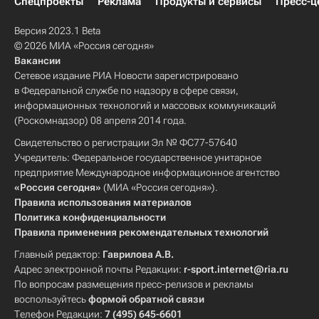
Спецпроекты
Реклама
Продукты и сервисы
Пресс-ц
Версия 2023.1 Beta
© 2026 МИА «Россия сегодня»
Вакансии
Сетевое издание РИА Новости зарегистрировано
в Федеральной службе по надзору в сфере связи,
информационных технологий и массовых коммуникаций
(Роскомнадзор) 08 апреля 2014 года.
Свидетельство о регистрации Эл № ФС77-57640
Учредитель: Федеральное государственное унитарное
предприятие Международное информационное агентство
«Россия сегодня»
(МИА «Россия сегодня»).
Правила использования материалов
Политика конфиденциальности
Правила применения рекомендательных технологий
Главный редактор:
Гаврилова А.В.
Адрес электронной почты Редакции:
r-sport.internet@ria.ru
По вопросам размещения пресс-релизов и рекламы
воспользуйтесь
формой обратной связи
Телефон Редакции:
7 (495) 645-6601