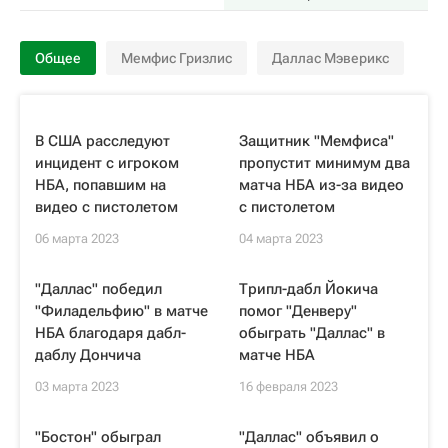
Общее
Мемфис Гризлис
Даллас Мэверикс
В США расследуют
Защитник "Мемфиса"
инцидент с игроком
пропустит минимум два
НБА, попавшим на
матча НБА из-за видео
видео с пистолетом
с пистолетом
06 марта 2023
04 марта 2023
"Даллас" победил
Трипл-дабл Йокича
"Филадельфию" в матче
помог "Денверу"
НБА благодаря дабл-
обыграть "Даллас" в
даблу Дончича
матче НБА
03 марта 2023
16 февраля 2023
"Бостон" обыграл
"Даллас" объявил о