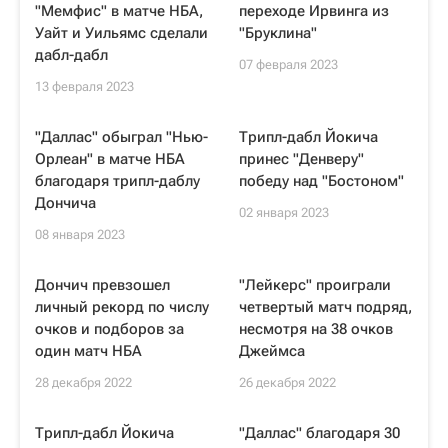
"Мемфис" в матче НБА,
переходе Ирвинга из
Уайт и Уильямс сделали
"Бруклина"
дабл-дабл
07 февраля 2023
13 февраля 2023
"Даллас" обыграл "Нью-
Трипл-дабл Йокича
Орлеан" в матче НБА
принес "Денверу"
благодаря трипл-даблу
победу над "Бостоном"
Дончича
02 января 2023
08 января 2023
Дончич превзошел
"Лейкерс" проиграли
личный рекорд по числу
четвертый матч подряд,
очков и подборов за
несмотря на 38 очков
один матч НБА
Джеймса
28 декабря 2022
26 декабря 2022
Трипл-дабл Йокича
"Даллас" благодаря 30