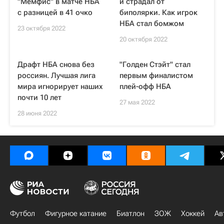
"Мемфис" в матче НБА
и страдал от
с разницей в 41 очко
биполярки. Как игрок
НБА стал бомжом
23 октября 2022
20 октября 2022
Драфт НБА снова без
"Голден Стэйт" стал
россиян. Лучшая лига
первым финалистом
мира игнорирует наших
плей-офф НБА
почти 10 лет
27 мая 2022
28 июня 2022
Футбол
Фигурное катание
Биатлон
ЗОЖ
Хоккей
Ав