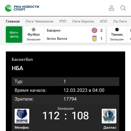
Главное
Лига Чемпионов
РПЛ
Лига Европы
АПЛ
Ла Лига
2
Бавария
Матч-
Футбол
Теннис
центр
1
Астон Вилла
Завершен
Завершен
Баскетбол
НБА
Тур:
1
Время начала:
12.03.2023 в 04:00
Зрители:
17794
Завершен
112
:
108
Мемфис
Даллас