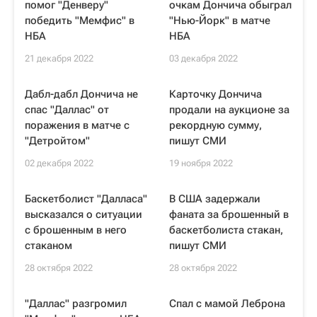
помог "Денверу"
очкам Дончича обыграл
победить "Мемфис" в
"Нью-Йорк" в матче
НБА
НБА
21 декабря 2022
03 декабря 2022
Дабл-дабл Дончича не
Карточку Дончича
спас "Даллас" от
продали на аукционе за
поражения в матче с
рекордную сумму,
"Детройтом"
пишут СМИ
02 декабря 2022
19 ноября 2022
Баскетболист "Далласа"
В США задержали
высказался о ситуации
фаната за брошенный в
с брошенным в него
баскетболиста стакан,
стаканом
пишут СМИ
28 октября 2022
28 октября 2022
"Даллас" разгромил
Спал с мамой Леброна