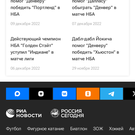
помог "Денверу"
помог "Далласу"
победить "Портленд" в
обыграть "Денвер" в
НБА
матче НБА
09 декабря 2022
07 декабря 2022
Действующий чемпион
Дабл-дабл Йокича
НБА "Голден Стэйт"
помог "Денверу"
уступил "Индиане" в
победить "Хьюстон" в
матче лиги
матче НБА
06 декабря 2022
29 ноября 2022
Футбол
Фигурное катание
Биатлон
ЗОЖ
Хоккей
Ав