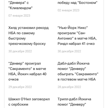
"Денвера" с
победу над "Бостоном"
"Кливлендом"
02 января 2023
07 января 2023
Хилд установил рекорд
"Нью-Йорк Никс"
НБА по самому
проиграли "Сан-
быстрому
Антонио" в матче НБА,
трехочковому броску
Рэндл набрал 41 очко
30 декабря 2022
30 декабря 2022
"Денвер" проиграл
Дабл-дабл Йокича
"Сакраменто" в матче
помог "Денверу"
НБА, Йокич набрал 40
обыграть "Сакраменто"
очков
в гостевом матче НБА
29 декабря 2022
28 декабря 2022
Шакил О'Нил заговорил
Трипл-дабл Йокича
с сербским
помог "Денверу"