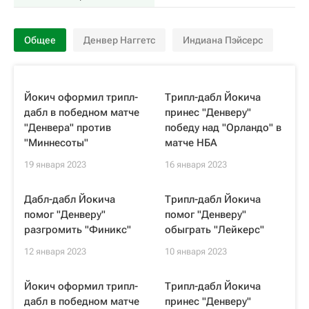
Общее
Денвер Наггетс
Индиана Пэйсерс
Йокич оформил трипл-
Трипл-дабл Йокича
дабл в победном матче
принес "Денверу"
"Денвера" против
победу над "Орландо" в
"Миннесоты"
матче НБА
19 января 2023
16 января 2023
Дабл-дабл Йокича
Трипл-дабл Йокича
помог "Денверу"
помог "Денверу"
разгромить "Финикс"
обыграть "Лейкерс"
12 января 2023
10 января 2023
Йокич оформил трипл-
Трипл-дабл Йокича
дабл в победном матче
принес "Денверу"