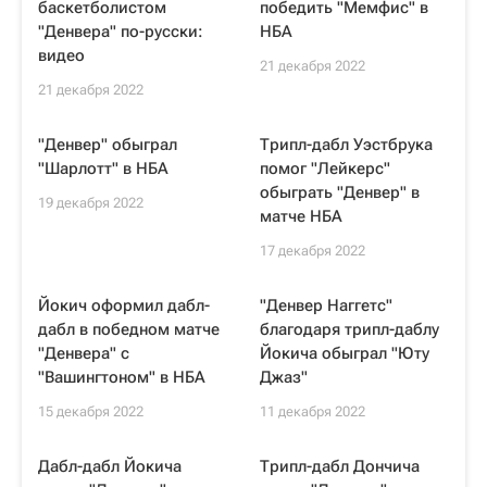
баскетболистом
победить "Мемфис" в
"Денвера" по-русски:
НБА
видео
21 декабря 2022
21 декабря 2022
"Денвер" обыграл
Трипл-дабл Уэстбрука
"Шарлотт" в НБА
помог "Лейкерс"
обыграть "Денвер" в
19 декабря 2022
матче НБА
17 декабря 2022
Йокич оформил дабл-
"Денвер Наггетс"
дабл в победном матче
благодаря трипл-даблу
"Денвера" с
Йокича обыграл "Юту
"Вашингтоном" в НБА
Джаз"
15 декабря 2022
11 декабря 2022
Дабл-дабл Йокича
Трипл-дабл Дончича