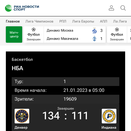
Главное
Лига Чемпионов
РПЛ
Лига Европы
АПЛ
Ла Лига
3
Динамо Москва
Матч-
Футбол
Футбол
центр
1
Динамо Махачкала
Завершен
Завершен
Баскетбол
НБА
Тур:
1
Время начала:
21.01.2023 в 05:00
Зрители:
19609
Завершен
134
:
111
Денвер
Индиана