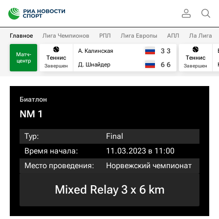
Главное
Лига Чемпионов
РПЛ
Лига Европы
АПЛ
Ла Лига
3
3
А. Калинская
Матч-
Теннис
Теннис
центр
6
6
Д. Шнайдер
Завершен
Завершен
Биатлон
NM 1
Тур:
Final
Время начала:
11.03.2023 в 11:00
Место проведения:
Норвежский чемпионат
Mixed Relay 3 х 6 km