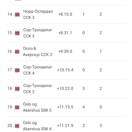
Норд-Остердал
14
+8:15.0
1
2
ССК 3
Сор-Тронделаг
15
+8:31.1
0
2
CCK 3
Осло &
16
+9:39.0
0
1
Акерсхус ССК 3
Сор-Тронделаг
17
+10:15.4
0
2
CCK 4
Сор-Тронделаг
18
+10:22.0
3
2
CCK 2
Oslo og
19
+11:15.5
4
0
Akershus SSK 5
Oslo og
20
+11:21.9
2
3
Akershus SSK 4