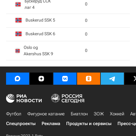
Бускеруд ССК
0
D
лаг 4
Buskerud SSK 5
0
D
Buskerud SSK 6
0
D
Oslo og
0
D
Akershus SSK 9
Футбол
Фигурное катание
Биатлон
ЗОЖ
Хоккей
Ав
Спецпроекты
Реклама
Продукты и сервисы
Пресс-ц