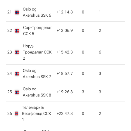
Oslo og
21
+12:14.8
0
1
Akershus SSK 6
Сор-Тронделаг
22
+13:06.9
0
2
CCK 5
Норд-
23
Тронделаг ССК
+15:42.3
0
6
2
Oslo og
24
+18:57.7
0
3
Akershus SSK 7
Oslo og
25
+19:26.3
3
3
Akershus SSK 8
Телемарк &
26
Вестфольд ССК
+22:47.3
0
2
1