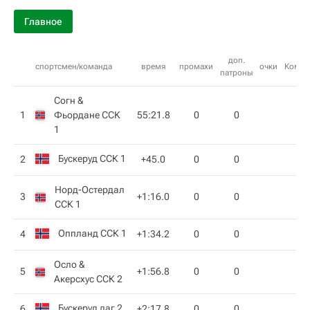
Главное
доп.
спортсмен/команда
время
промахи
очки
Комме
патроны
Согн &
1
Фьордане CCK
55:21.8
0
0
1
Бускеруд ССК 1
2
+45.0
0
0
Норд-Остердал
3
+1:16.0
0
0
ССК 1
Оппланд ССК 1
4
+1:34.2
0
0
Осло &
5
+1:56.8
0
0
Акерсхус ССК 2
Бускеруд лаг 2
6
+2:17.8
0
0