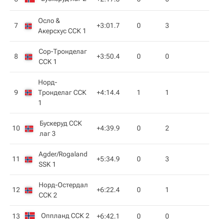
Осло &
7
+3:01.7
0
3
Акерсхус ССК 1
Сор-Тронделаг
8
+3:50.4
0
0
CCK 1
Норд-
9
Тронделаг ССК
+4:14.4
1
1
1
Бускеруд ССК
10
+4:39.9
0
2
лаг 3
Agder/Rogaland
11
+5:34.9
0
3
SSK 1
Норд-Остердал
12
+6:22.4
0
1
ССК 2
Оппланд ССК 2
13
+6:42.1
0
0