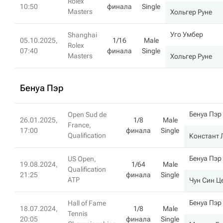
Rolex
10:50
финала
Single
Masters
Хольгер Руне
Уго Умбер
Shanghai
05.10.2025,
1/16
Male
Rolex
07:40
финала
Single
Masters
Хольгер Руне
Бенуа Пэр
Бенуа Пэр
Open Sud de
26.01.2025,
1/8
Male
France,
17:00
финала
Single
Qualification
Констант 
Бенуа Пэр
US Open,
19.08.2024,
1/64
Male
Qualification
21:25
финала
Single
ATP
Чун Син Ц
Бенуа Пэр
Hall of Fame
18.07.2024,
1/8
Male
Tennis
20:05
финала
Single