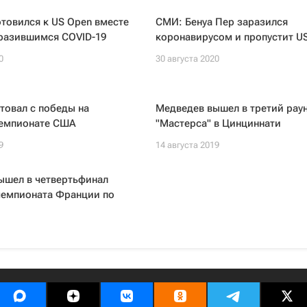
товился к US Open вместе
СМИ: Бенуа Пер заразился
аразившимся COVID-19
коронавирусом и пропустит U
0
30 августа 2020
товал с победы на
Медведев вышел в третий рау
емпионате США
"Мастерса" в Цинциннати
9
14 августа 2019
ышел в четвертьфинал
чемпионата Франции по