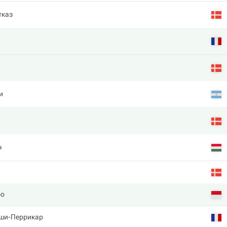
тказ
и
ч
ро
ши-Перрикар