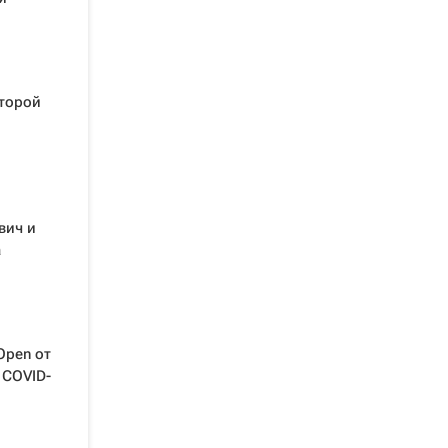
второй
вич и
а
Open от
 COVID-