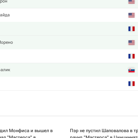
ирон
вайда
Морено
валик
едил Монфиса и вышел в
Пэр не пустил Шаповалова в т
ал "Мастерса" в
раунд "Мастерса" в Цинциннат