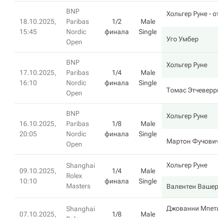
BNP
Хольгер Руне
- о
18.10.2025,
Paribas
1/2
Male
15:45
Nordic
финала
Single
Уго Умбер
Open
BNP
Хольгер Руне
17.10.2025,
Paribas
1/4
Male
16:10
Nordic
финала
Single
Томас Этчеверр
Open
BNP
Хольгер Руне
16.10.2025,
Paribas
1/8
Male
20:05
Nordic
финала
Single
Мартон Фучови
Open
Хольгер Руне
Shanghai
09.10.2025,
1/4
Male
Rolex
10:10
финала
Single
Masters
Валентен Ваше
Джованни Мпет
Shanghai
07.10.2025,
1/8
Male