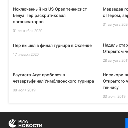
Исключенный из US Open теннисист
Медведев го
Бенуа Пер раскритиковал
с Пером, з
организаторов
31 августа 202
01 сентября 2020
Надаль стар
Пер вышел в финал турнира в Окленде
Открытом ч
17 января 2020
28 августа 201
Баутиста-Агут пробился в
Нисикори в
четвертьфинал Уимблдонского турнира
Открытого 
теннису
08 июля 2019
03 июня 2019