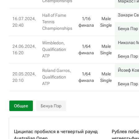
Championships
Маркос Г
Закари С
Hall of Fame
16.07.2024,
1/16
Male
Tennis
20:40
финала
Single
Championships
Бенуа Пэр
Николас 
Wimbledon,
24.06.2024,
1/64
Male
Qualification
16:20
финала
Single
ATP
Бенуа Пэр
Йозеф Ко
Roland Garros,
20.05.2024,
1/64
Male
Qualification
20:10
финала
Single
ATP
Бенуа Пэр
Общее
Бенуа Пэр
Циципас пробился в четвертый раунд
Рублев поб
Australian Open
четвертьфин