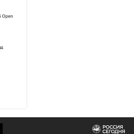
S Open
нд