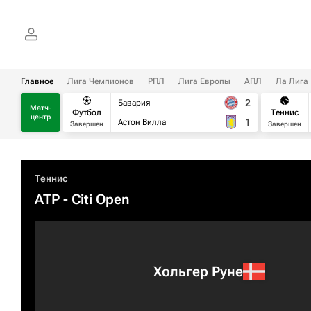
Главное
Лига Чемпионов
РПЛ
Лига Европы
АПЛ
Ла Лига
2
Бавария
Матч-
Футбол
Теннис
центр
1
Астон Вилла
Завершен
Завершен
Теннис
ATP
- Citi Open
Хольгер Руне