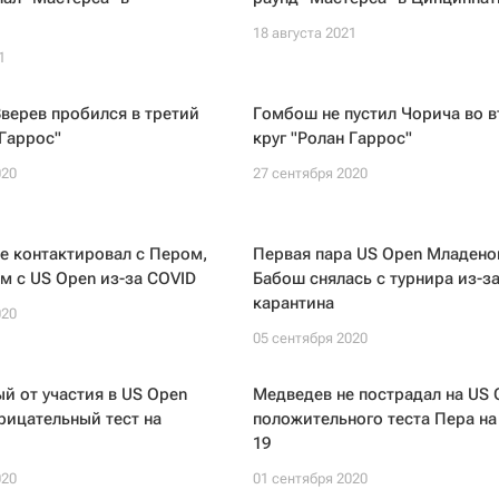
18 августа 2021
1
верев пробился в третий
Гомбош не пустил Чорича во 
 Гаррос"
круг "Ролан Гаррос"
020
27 сентября 2020
е контактировал с Пером,
Первая пара US Open Младено
 с US Open из-за COVID
Бабош снялась с турнира из-з
карантина
020
05 сентября 2020
й от участия в US Open
Медведев не пострадал на US 
рицательный тест на
положительного теста Пера на
19
020
01 сентября 2020