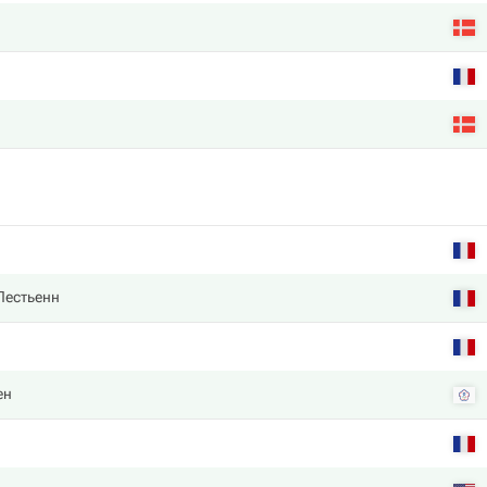
Лестьенн
ен