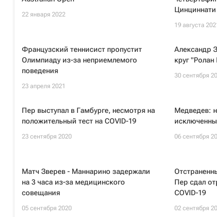
Цинциннати
22 января 2022
19 августа 202
Французский теннисист пропустит
Александр З
Олимпиаду из-за неприемлемого
круг "Ролан
поведения
30 сентября 2
23 апреля 2021
Пер выступал в Гамбурге, несмотря на
Медведев: н
положительный тест на COVID-19
исключенным
23 сентября 2020
06 сентября 2
Матч Зверев - Маннарино задержали
Отстраненны
на 3 часа из-за медицинского
Пер сдал от
совещания
COVID-19
05 сентября 2020
02 сентября 2