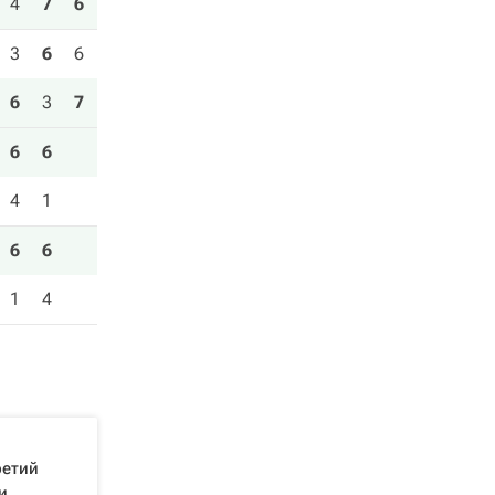
4
7
6
3
6
6
6
3
7
6
6
4
1
6
6
1
4
ретий
и