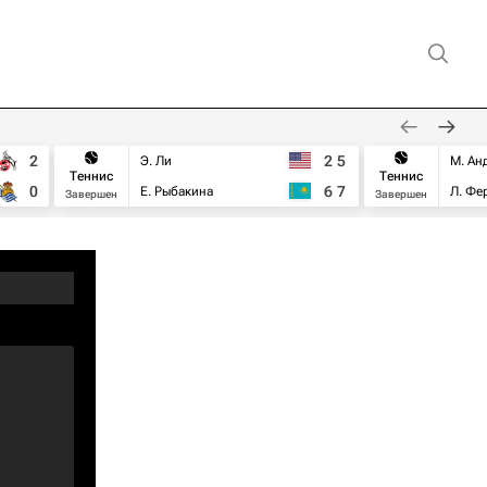
2
2
5
Э. Ли
М. Ан
Теннис
Теннис
0
6
7
Е. Рыбакина
Л. Фе
Завершен
Завершен