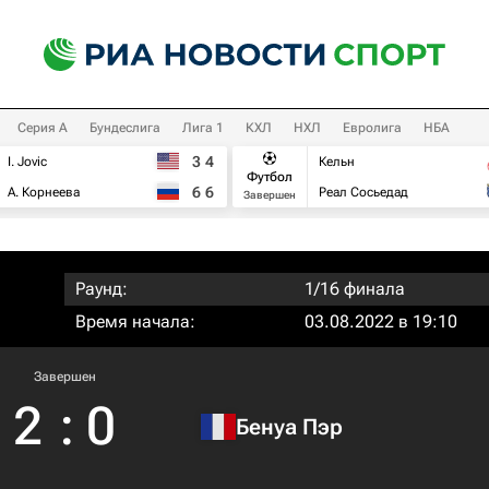
Серия А
Бундеслига
Лига 1
КХЛ
НХЛ
Евролига
НБА
3
4
I. Jovic
Кельн
Футбол
6
6
А. Корнеева
Реал Сосьедад
Завершен
Раунд:
1/16 финала
Время начала:
03.08.2022 в 19:10
Завершен
2
:
0
Бенуа Пэр