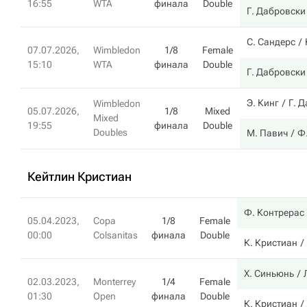
16:55
WTA
финала
Double
Г. Дабровски
С. Сандерс
07.07.2026,
Wimbledon
1/8
Female
15:10
WTA
финала
Double
Г. Дабровски
Э. Кинг
Г. 
Wimbledon
05.07.2026,
1/8
Mixed
Mixed
19:55
финала
Double
Doubles
М. Павич
Ф
Кейтлин Кристиан
Ф. Контрерас
05.04.2023,
Copa
1/8
Female
00:00
Colsanitas
финала
Double
К. Кристиан
Х. Синьюнь
02.03.2023,
Monterrey
1/4
Female
01:30
Open
финала
Double
К. Кристиан