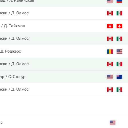
айд
А. Калинская
вски
Д. Олмос
Д. Тайхман
вски
Д. Олмос
Ш. Роджерс
вски
Д. Олмос
ар
С. Стосур
вски
Д. Олмос
ас