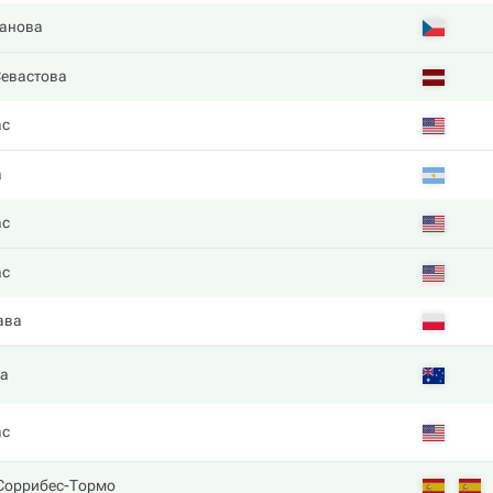
анова
Севастова
ас
a
ас
ас
ава
а
ас
 Соррибес-Тормо