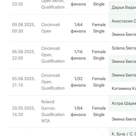
Open Akron,
23:35
финала
Single
Qualification
Дарья Видм
Анастасия 
09.08.2025,
Cincinnati
1/64
Female
00:30
Open
финала
Single
Эмина Бект
Solana Sierr
Cincinnati
06.08.2025,
1/16
Female
Open,
22:05
финала
Single
Qualification
Эмина Бект
Эмина Бект
Cincinnati
05.08.2025,
1/32
Female
Open,
21:10
финала
Single
Qualification
Катажина К
Roland
Астра Шарм
20.05.2025,
Garros,
1/64
Female
16:20
Qualification
финала
Single
Эмина Бект
WTA
К. Буча
С.