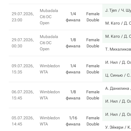
J. Tjen
Ч. Ш
Mubadala
29.07.2026,
1/4
Female
Citi DC
23:00
финала
Double
Open
М. Като
Д. 
М. Като
Д. 
Mubadala
29.07.2026,
1/8
Female
Citi DC
00:30
финала
Double
Open
Т. Михалико
И. Нил
Д. О
09.07.2026,
Wimbledon
1/4
Female
15:35
WTA
финала
Double
Ц. Синью
С
А. Данилина
06.07.2026,
Wimbledon
1/8
Female
15:45
WTA
финала
Double
И. Нил
Д. О
И. Нил
Д. О
05.07.2026,
Wimbledon
1/16
Female
14:45
WTA
финала
Double
У. Эйкери
К