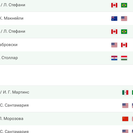
Л. Стефани
К. Макнейли
Л. Стефани
Дабровски
. Столлар
И. Г. Мартинс
С. Сантамария
Л. Морозова
С. Сантамария