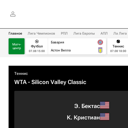
Главное
Лига Чемпионов
РПЛ
Лига Европы
АПЛ
Ла Лига
Бавария
Матч-
Футбол
Теннис
центр
Астон Вилла
07.08 15:00
07.08 18:00
Теннис
WTA
- Silicon Valley Classic
Э. Бектас
К. Кристиан