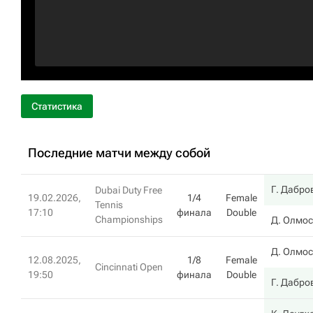
Статистика
Последние матчи между собой
Г. Дабро
Dubai Duty Free
19.02.2026,
1/4
Female
Tennis
17:10
финала
Double
Championships
Д. Олмос
Д. Олмос
12.08.2025,
1/8
Female
Cincinnati Open
19:50
финала
Double
Г. Дабро