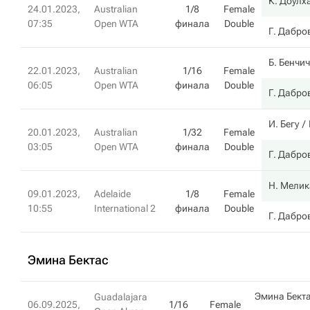
К. Доулх
24.01.2023,
Australian
1/8
Female
07:35
Open WTA
финала
Double
Г. Дабро
Б. Бенчич
22.01.2023,
Australian
1/16
Female
06:05
Open WTA
финала
Double
Г. Дабро
И. Бегу
20.01.2023,
Australian
1/32
Female
03:05
Open WTA
финала
Double
Г. Дабро
Н. Мелик
09.01.2023,
Adelaide
1/8
Female
10:55
International 2
финала
Double
Г. Дабро
Эмина Бектас
Эмина Бект
Guadalajara
06.09.2025,
1/16
Female