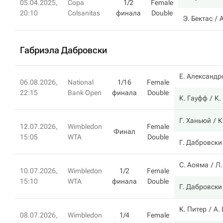
05.04.2025,
Copa
1/2
Female
20:10
Colsanitas
финала
Double
Э. Бектас
А
Габриэла Дабровски
Е. Александр
06.08.2026,
National
1/16
Female
22:15
Bank Open
финала
Double
К. Гауфф
К.
Г. Ханьюй
К
12.07.2026,
Wimbledon
Female
Финал
15:05
WTA
Double
Г. Дабровски
С. Аояма
Л.
10.07.2026,
Wimbledon
1/2
Female
15:10
WTA
финала
Double
Г. Дабровски
К. Питер
А.
08.07.2026,
Wimbledon
1/4
Female