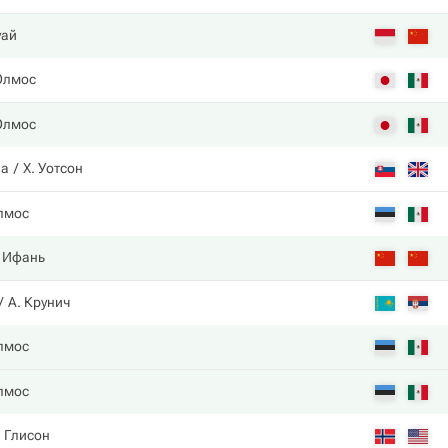
уай
Олмос
Олмос
ва
Х. Уотсон
лмос
. Ифань
А. Крунич
лмос
лмос
. Глисон