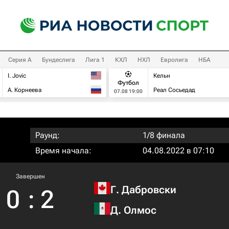
Серия А
Бундеслига
Лига 1
КХЛ
НХЛ
Евролига
НБА
I. Jovic
Кельн
Футбол
А. Корнеева
Реал Сосьедад
07.08 19:00
Раунд:
1/8 финала
Время начала:
04.08.2022 в 07:10
Завершен
Г. Дабровски
0
:
2
Д. Олмос