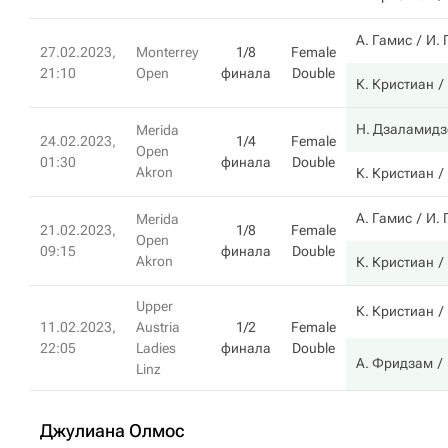
А. Гамис
И. 
27.02.2023,
Monterrey
1/8
Female
21:10
Open
финала
Double
К. Кристиан
Н. Дзаламидз
Merida
24.02.2023,
1/4
Female
Open
01:30
финала
Double
Akron
К. Кристиан
А. Гамис
И. 
Merida
21.02.2023,
1/8
Female
Open
09:15
финала
Double
Akron
К. Кристиан
Upper
К. Кристиан
11.02.2023,
Austria
1/2
Female
22:05
Ladies
финала
Double
А. Фридзам
Linz
Джулиана Олмос