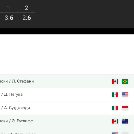
1
2
3
:
6
2
:
6
вски
Л. Стефани
Д. Пегула
А. Сутджиади
вски
Э. Рутлифф