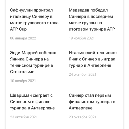
Сафиуллин проиграл
Медведев победил
итальянцу Синнеру в
Синнера в последнем
матче группового этапа
матче группы на
ATP Cup
итоговом турнире ATP
06 января 2022
19 ноября 2021
Энди Маррей победил
Итальянский теннисист
Янника Синнера на
Янник Синнер выиграл
теннисном турнире в
турнир в Антверпене
Стокгольме
24 октября 2021
10 ноября 2021
Шварцман сыграет с
Синнер стал первым
Синнером в финале
финалистом турнира в
турнира в Антверпене
Антверпене
23 октября 2021
23 октября 2021