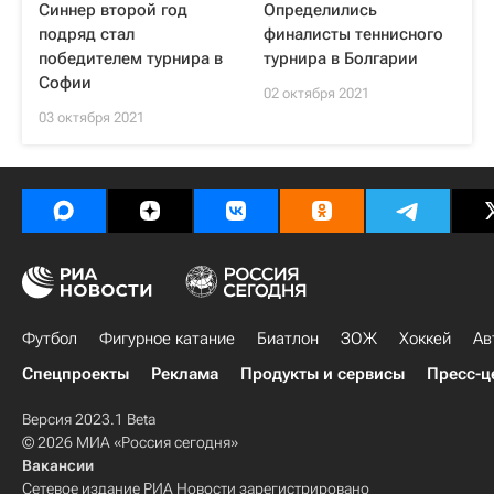
Синнер второй год
Определились
подряд стал
финалисты теннисного
победителем турнира в
турнира в Болгарии
Софии
02 октября 2021
03 октября 2021
Футбол
Фигурное катание
Биатлон
ЗОЖ
Хоккей
Ав
Спецпроекты
Реклама
Продукты и сервисы
Пресс-ц
Версия 2023.1 Beta
© 2026 МИА «Россия сегодня»
Вакансии
Сетевое издание РИА Новости зарегистрировано