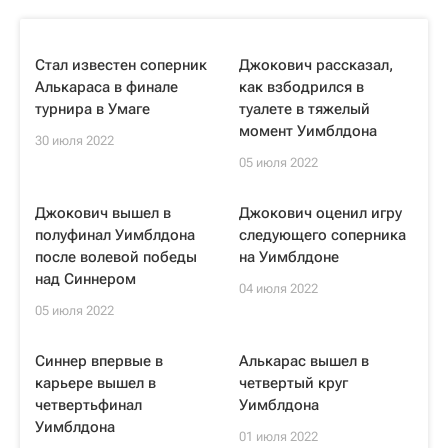
Стал известен соперник
Джокович рассказал,
Алькараса в финале
как взбодрился в
турнира в Умаге
туалете в тяжелый
момент Уимблдона
30 июля 2022
05 июля 2022
Джокович вышел в
Джокович оценил игру
полуфинал Уимблдона
следующего соперника
после волевой победы
на Уимблдоне
над Синнером
04 июля 2022
05 июля 2022
Синнер впервые в
Алькарас вышел в
карьере вышел в
четвертый круг
четвертьфинал
Уимблдона
Уимблдона
01 июля 2022