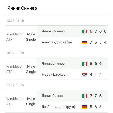
Янник Синнер
12.07, 18:10
6
7
6
6
Янник Синнер
Wimbledon
Male
ATP
Single
7
6
3
4
Александр Зверев
10.07, 18:20
6
6
6
Янник Синнер
Wimbledon
Male
ATP
Single
4
4
4
Новак Джокович
07.07, 15:05
7
7
6
Янник Синнер
Wimbledon
Male
ATP
Single
5
6
3
Ян-Леннард Штруфф