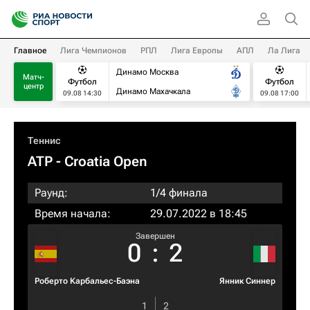
Главное
Лига Чемпионов
РПЛ
Лига Европы
АПЛ
Ла Лига
Динамо Москва
Матч-
Футбол
Футбол
центр
Динамо Махачкала
09.08 14:30
09.08 17:00
Теннис
ATP
- Croatia Open
Раунд:
1/4 финала
Время начала:
29.07.2022 в 18:45
Завершен
0
:
2
Роберто Карбальес-Баэна
Янник Синнер
1
2