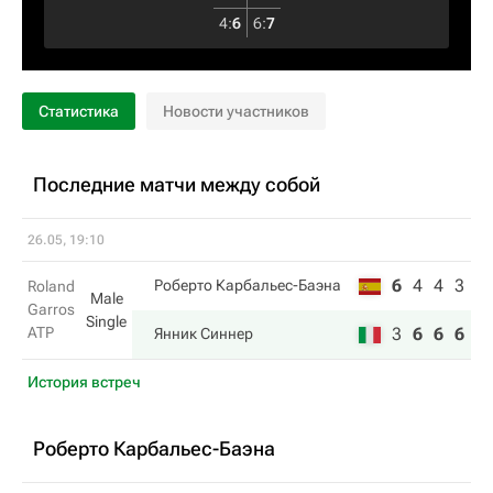
4
:
6
6
:
7
Статистика
Новости участников
Последние матчи между собой
26.05, 19:10
6
4
4
3
Роберто Карбальес-Баэна
Roland
Male
Garros
Single
ATP
3
6
6
6
Янник Синнер
История встреч
Роберто Карбальес-Баэна