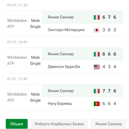
05.07, 21:20
6
7
6
Янник Синнер
Wimbledon
Male
ATP
Single
3
6
3
Синтаро Мотидзуки
03.07, 16:40
6
6
6
Янник Синнер
Wimbledon
Male
ATP
Single
4
3
4
Дженсон Бруксби
01.07, 15:40
7
7
6
Янник Синнер
Wimbledon
Male
ATP
Single
6
6
4
Нуну Боржеш
Общее
Роберто Карбальес Баэна
Янник Синнер