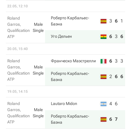
22.05, 12:10
Роберто Карбальес-
Roland
3
6
1
Баэна
Garros,
Male
Qualification
Single
6
3
6
Уго Дельен
ATP
20.05, 15:40
6
3
3
Roland
Франческо Маэстрелли
Garros,
Male
Qualification
Single
Роберто Карбальес-
2
6
6
ATP
Баэна
19.05, 14:15
4
6
Roland
Lautaro Midon
Garros,
Male
Qualification
Single
Роберто Карбальес-
6
7
ATP
Баэна