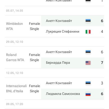
1
2
Анетт Контавейт
05.07, 14:35
6
6
Анетт Контавейт
Wimbledon
Female
WTA
Single
4
4
Лукреция Стефанини
29.05, 12:10
6
2
Анетт Контавейт
Roland
Female
Garros WTA
Single
7
6
Бернарда Пера
12.05, 12:10
3
3
Анетт Контавейт
Internazionali
Female
BNL d'Italia
Single
6
6
Людмила Самсонова
09.05, 17:20