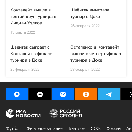
Контавейт вышла в
Швёнтек выиграла
третий круг турнира в
турнир в Дохе
Индиан-Уэллсе
26 февраля 2022
13 марта 2022
Швентек сыграет с
Остапенко и Контавейт
Контавейт в финале
вышли в четвертьфинал
турнира в Дохе
турнира в Дохе
25 февраля 2022
23 февраля 2022
Футбол
Фигурное катание
Биатлон
ЗОЖ
Хоккей
Ав