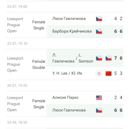
23.07, 19:00
4
2
Люси Гавличкова
Livesport
Female
Prague
Single
Open
6
6
Барбора Крейчикова
22.07, 15:10
Л.
L.
7
6
Livesport
Гавличкова
Samson
Female
Prague
Double
Open
5
3
Y. H. Lee
Ю. Ие
20.07, 15:55
2
4
Алисия Паркс
Livesport
Female
Prague
Single
Open
6
6
Люси Гавличкова
23.06, 18:55