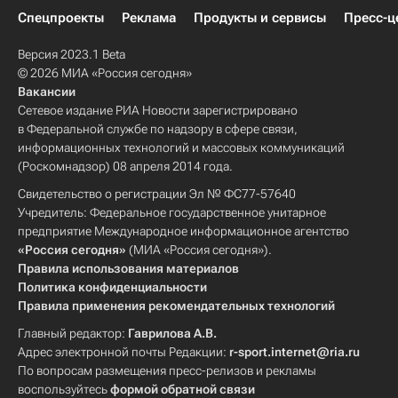
Спецпроекты
Реклама
Продукты и сервисы
Пресс-ц
Версия 2023.1 Beta
© 2026 МИА «Россия сегодня»
Вакансии
Сетевое издание РИА Новости зарегистрировано
в Федеральной службе по надзору в сфере связи,
информационных технологий и массовых коммуникаций
(Роскомнадзор) 08 апреля 2014 года.
Свидетельство о регистрации Эл № ФС77-57640
Учредитель: Федеральное государственное унитарное
предприятие Международное информационное агентство
«Россия сегодня»
(МИА «Россия сегодня»).
Правила использования материалов
Политика конфиденциальности
Правила применения рекомендательных технологий
Главный редактор:
Гаврилова А.В.
Адрес электронной почты Редакции:
r-sport.internet@ria.ru
По вопросам размещения пресс-релизов и рекламы
воспользуйтесь
формой обратной связи