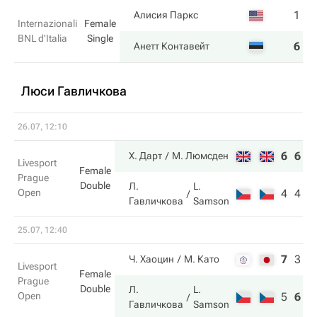
1
1
Алисия Паркс
Internazionali
Female
BNL d'Italia
Single
6
6
Анетт Контавейт
Люси Гавличкова
26.07, 12:10
6
6
Х. Дарт
М. Люмсден
Livesport
Female
Prague
Double
Л.
L.
Open
4
4
Гавличкова
Samson
25.07, 12:40
7
3
9
Ч. Хаоцин
М. Като
Livesport
Female
Prague
Double
Л.
L.
Open
5
6
1
Гавличкова
Samson