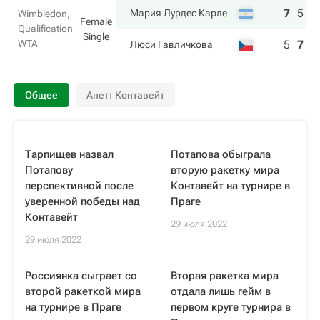
7
5
6
Мария Лурдес Карле
Wimbledon,
Female
Qualification
Single
WTA
5
7
4
Люси Гавличкова
Общее
Анетт Контавейт
Тарпищев назвал
Потапова обыграла
Потапову
вторую ракетку мира
перспективной после
Контавейт на турнире в
уверенной победы над
Праге
Контавейт
29 июля 2022
29 июля 2022
Россиянка сыграет со
Вторая ракетка мира
второй ракеткой мира
отдала лишь гейм в
на турнире в Праге
первом круге турнира в