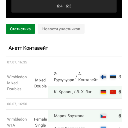
6
:
4
6
:
3
Статистика
Новости участников
Анетт Контавейт
07.07, 16:35
Э.
А.
3
4
Wimbledon
Руусувуори
Контавейт
Mixed
Mixed
Double
Doubles
6
6
К. Кравиц
З. Х. Янг
06.07, 16:50
6
6
Мария Боузкова
Wimbledon
Female
WTA
Single