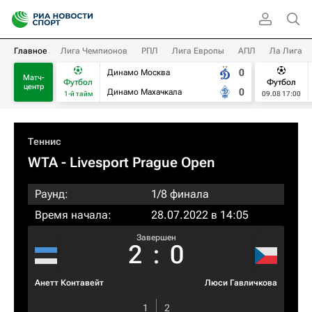
Главное
Лига Чемпионов
РПЛ
Лига Европы
АПЛ
Ла Лига
0
Динамо Москва
Матч-
Футбол
Футбол
центр
0
Динамо Махачкала
1-й тайм
09.08 17:00
Теннис
WTA
- Livesport Prague Open
Раунд:
1/8 финала
Время начала:
28.07.2022 в 14:05
Завершен
2
:
0
Анетт Контавейт
Люси Гавличкова
1
2