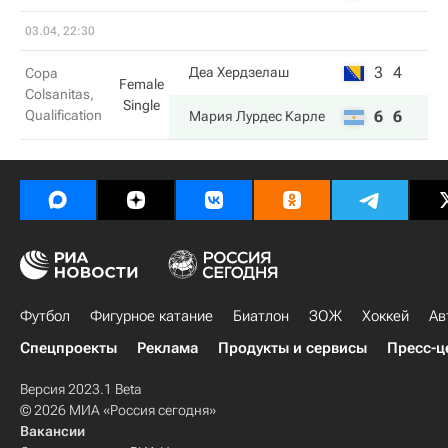
03.04, 22:30
3
4
Деа Хердзелаш
Copa
Female
Colsanitas,
Single
Qualification
6
6
Мария Лурдес Карле
Футбол
Фигурное катание
Биатлон
ЗОЖ
Хоккей
Ав
Спецпроекты
Реклама
Продукты и сервисы
Пресс-ц
Версия 2023.1 Beta
© 2026 МИА «Россия сегодня»
Вакансии