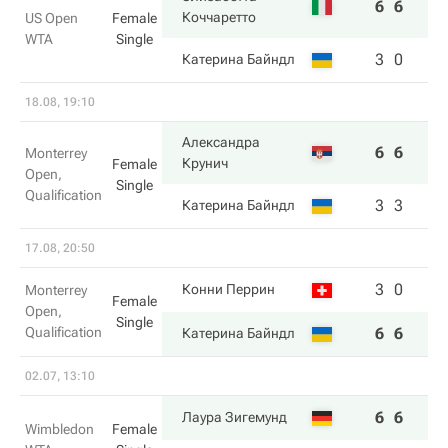
6
6
Коччаретто
US Open
Female
WTA
Single
3
0
Катерина Байндл
18.08, 19:10
Александра
6
6
Monterrey
Крунич
Female
Open,
Single
Qualification
3
3
Катерина Байндл
17.08, 20:50
3
0
Конни Перрин
Monterrey
Female
Open,
Single
Qualification
6
6
Катерина Байндл
02.07, 13:10
6
6
Лаура Зигемунд
Wimbledon
Female