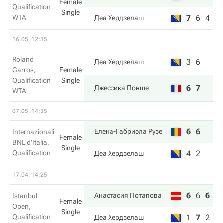
Female
Qualification
Single
WTA
7
6
4
Деа Хердзелаш
16.05, 12:35
Roland
3
6
Деа Хердзелаш
Garros,
Female
Qualification
Single
6
7
Джессика Понше
WTA
07.05, 14:35
6
6
Елена-Габриэла Рузе
Internazionali
Female
BNL d'Italia,
Single
Qualification
4
2
Деа Хердзелаш
17.04, 14:25
6
6
6
Анастасия Потапова
Istanbul
Female
Open,
Single
Qualification
1
7
2
Деа Хердзелаш