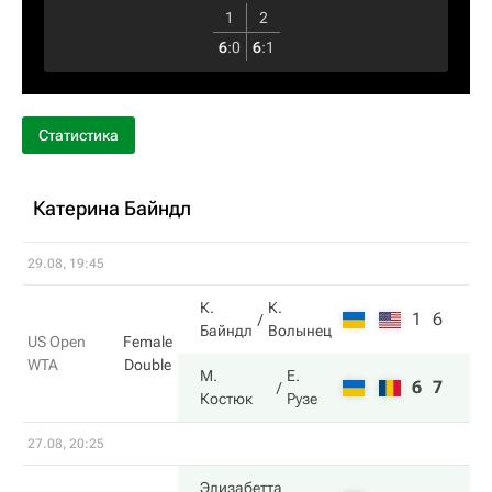
1
2
6
:
0
6
:
1
Статистика
Катерина Байндл
29.08, 19:45
К.
К.
1
6
Байндл
Волынец
US Open
Female
WTA
Double
М.
Е.
6
7
Костюк
Рузе
27.08, 20:25
Элизабетта