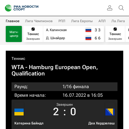
Главное
Лига Чемпионов
РПЛ
Лига Европы
АПЛ
Ла Лига
3
3
А. Калинская
Матч-
Теннис
Теннис
центр
6
6
Д. Шнайдер
Завершен
Завершен
Теннис
WTA
- Hamburg European Open,
Qualification
Раунд:
1/16 финала
Время начала:
16.07.2022 в 16:05
Завершен
2
:
0
Катерина Байндл
Деа Хердзелаш