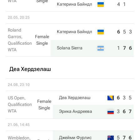
WTA
Single
4
1
Катерина Байндл
20.05, 20:25
Roland
6
5
3
Катерина Байндл
Garros,
Female
Qualification
Single
1
7
6
Solana Sierra
WTA
Деа Хердзелаш
24.08, 23:10
6
3
5
Деа Хердзелаш
US Open,
Female
Qualification
Single
WTA
3
6
7
Эрика Андреева
21.06, 14:45
5
7
6
Джейми Фурлис
Wimbledon,