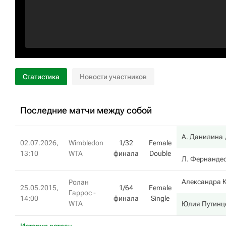
Статистика
Новости участников
Последние матчи между собой
А. Данилина
02.07.2026,
Wimbledon
1/32
Female
13:10
WTA
финала
Double
Л. Фернанде
Александра 
Ролан
25.05.2015,
1/64
Female
Гаррос -
14:00
финала
Single
WTA
Юлия Путинц