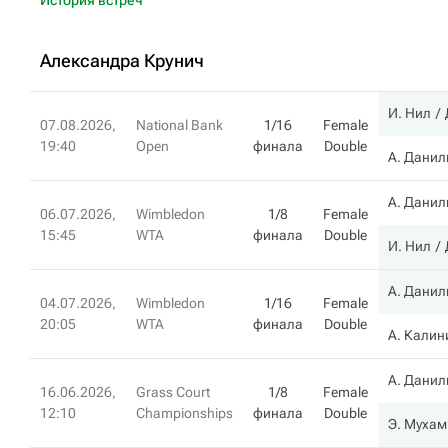
История встреч
Александра Крунич
И. Нил
07.08.2026,
National Bank
1/16
Female
19:40
Open
финала
Double
А. Данил
А. Данил
06.07.2026,
Wimbledon
1/8
Female
15:45
WTA
финала
Double
И. Нил
А. Данил
04.07.2026,
Wimbledon
1/16
Female
20:05
WTA
финала
Double
А. Калин
А. Данил
16.06.2026,
Grass Court
1/8
Female
12:10
Championships
финала
Double
Э. Муха