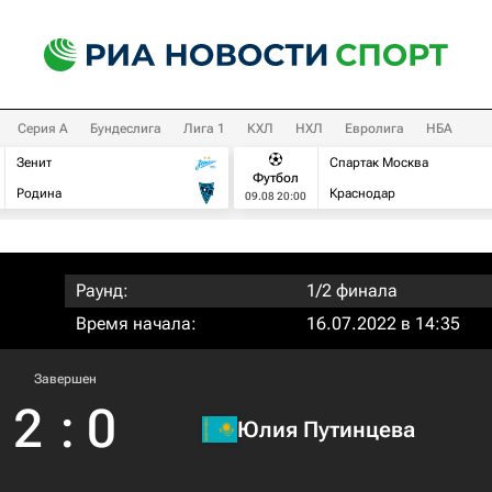
Серия А
Бундеслига
Лига 1
КХЛ
НХЛ
Евролига
НБА
Зенит
Спартак Москва
Футбол
Родина
Краснодар
09.08 20:00
Раунд:
1/2 финала
Время начала:
16.07.2022 в 14:35
Завершен
2
:
0
Юлия Путинцева