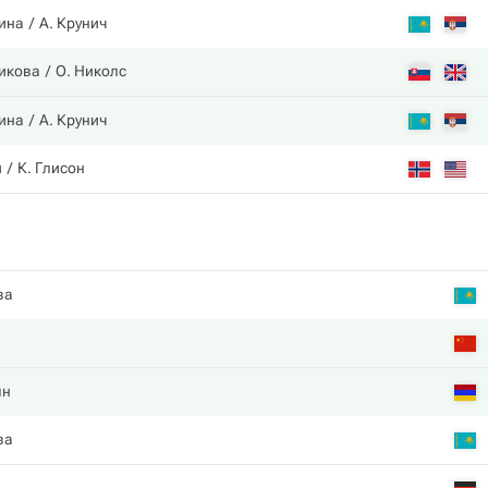
ина
А. Крунич
икова
О. Николс
ина
А. Крунич
и
К. Глисон
ва
ян
ва