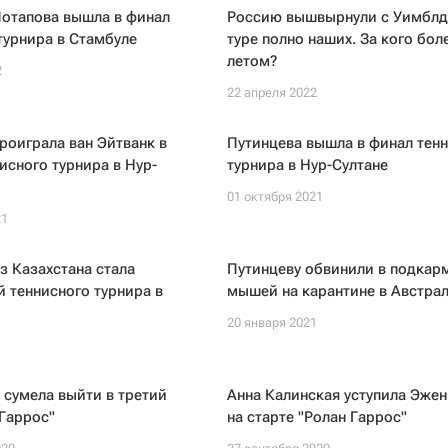
Потапова вышла в финал
Россию вышвырнули с Уимблдо
турнира в Стамбуле
туре полно наших. За кого бол
летом?
2
22 апреля 2022
роиграла ван Эйтванк в
Путинцева вышла в финал тен
исного турнира в Нур-
турнира в Нур-Султане
01 октября 2021
21
з Казахстана стала
Путинцеву обвинили в подкар
 теннисного турнира в
мышей на карантине в Австра
20 января 2021
 сумела выйти в третий
Анна Калинская уступила Эже
 Гаррос"
на старте "Ролан Гаррос"