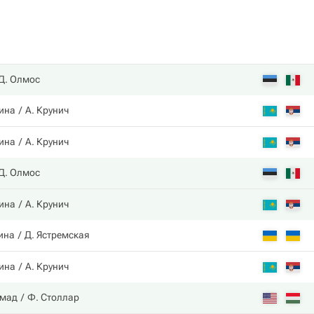
Д. Олмос
ина
А. Крунич
ина
А. Крунич
Д. Олмос
ина
А. Крунич
ина
Д. Ястремская
ина
А. Крунич
ммад
Ф. Столлар