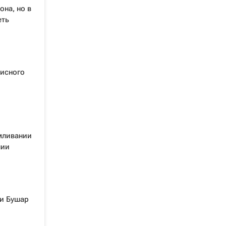
на, но в
еть
нисного
мливании
лии
ни Бушар