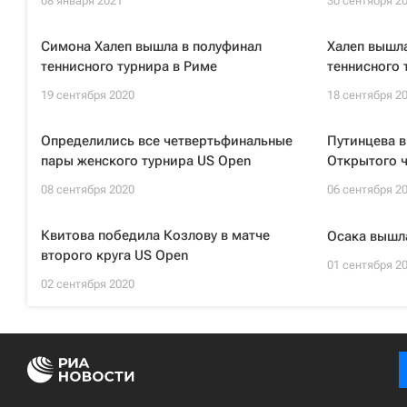
08 января 2021
30 сентября 2
Симона Халеп вышла в полуфинал
Халеп вышла
теннисного турнира в Риме
теннисного 
19 сентября 2020
18 сентября 2
Определились все четвертьфинальные
Путинцева в
пары женского турнира US Open
Открытого 
08 сентября 2020
06 сентября 2
Квитова победила Козлову в матче
Осака вышла
второго круга US Open
01 сентября 2
02 сентября 2020