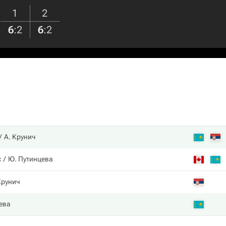
1
2
6
:
2
6
:
2
А. Крунич
с
Ю. Путинцева
Крунич
ева