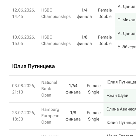
А. Данил
12.06.2026,
HSBC
1/4
Female
14:45
Championships
финала
Double
Т. Михал
А. Данил
10.06.2026,
HSBC
1/8
Female
15:05
Championships
финала
Double
У. Эйкер
Юлия Путинцева
Юлия Путинце
National
03.08.2026,
1/64
Female
Bank
21:10
финала
Single
Open
Чжан Шуай
Элина Аванес
Hamburg
23.07.2026,
1/8
Female
European
18:30
финала
Single
Open
Юлия Путинце