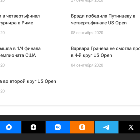
020
27 сентября 2020
 в четвертьфинал
Брэди победила Путинцеву в
турнира в Риме
четвертьфинале US Open
020
08 сентября 2020
ышла в 1/4 финала
Варвара Грачева не смогла пр
чемпионата США
в 4-й круг US Open
020
04 сентября 2020
 во второй круг US Open
020