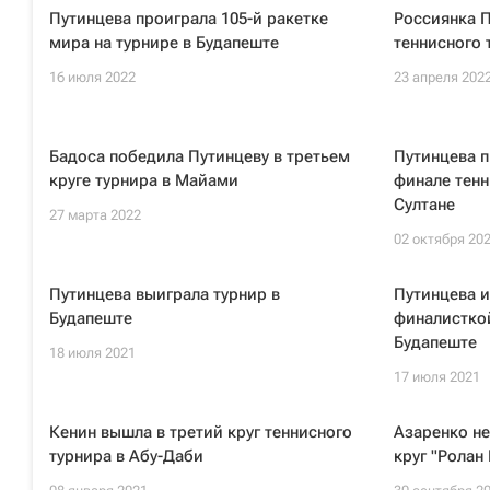
Путинцева проиграла 105-й ракетке
Россиянка 
мира на турнире в Будапеште
теннисного 
16 июля 2022
23 апреля 202
Бадоса победила Путинцеву в третьем
Путинцева п
круге турнира в Майами
финале тенн
Султане
27 марта 2022
02 октября 20
Путинцева выиграла турнир в
Путинцева и
Будапеште
финалисткой
Будапеште
18 июля 2021
17 июля 2021
Кенин вышла в третий круг теннисного
Азаренко не
турнира в Абу-Даби
круг "Ролан