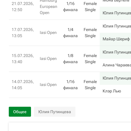
Мона Бартель
Hamburg
21.07.2026,
1/16
Female
European
12:50
финала
Single
Open
Юлия Путинце
Юлия Путинце
17.07.2026,
1/4
Female
Iasi Open
13:05
финала
Single
Майар Шериф
Юлия Путинце
15.07.2026,
1/8
Female
Iasi Open
13:40
финала
Single
Алина Чараев
Юлия Путинце
14.07.2026,
1/16
Female
Iasi Open
14:05
финала
Single
Клэр Лью
Общее
Юлия Путинцева