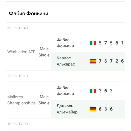
Фабио Фоньини
30.06, 15:40
Фабио
5
7
5
6
1
Фоньини
Male
Wimbledon ATP
Single
Карлос
7
6
7
2
6
Алькарас
22.06, 19:10
Фабио
3
6
3
Фоньини
Mallorca
Male
Championships
Single
Даниэль
6
3
6
Альтмайер
10.06, 17:00