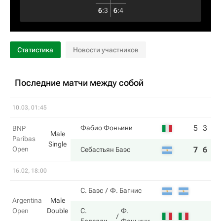
6
:
3
6
:
4
Статистика
Новости участников
Последние матчи между собой
10.03, 01:45
5
3
Фабио Фоньини
BNP
Male
Paribas
Single
Open
7
6
Себастьян Баэс
16.02, 18:00
С. Баэс
Ф. Багнис
Argentina
Male
Open
Double
С.
Ф.