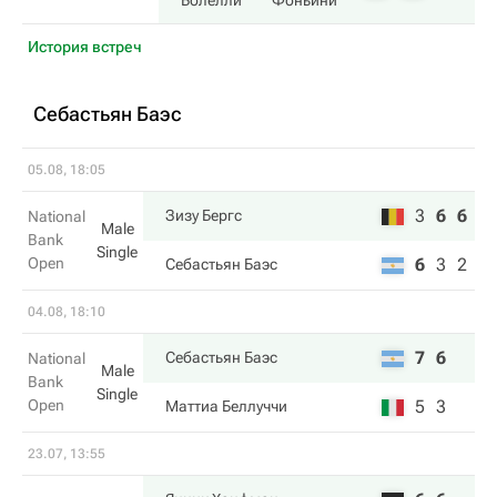
Болелли
Фоньини
История встреч
Себастьян Баэс
05.08, 18:05
3
6
6
Зизу Бергс
National
Male
Bank
Single
Open
6
3
2
Себастьян Баэс
04.08, 18:10
7
6
Себастьян Баэс
National
Male
Bank
Single
Open
5
3
Маттиа Беллуччи
23.07, 13:55