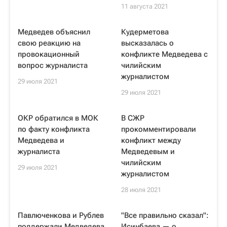
11 августа 2021
Медведев объяснил
Кудерметова
свою реакцию на
высказалась о
провокационный
конфликте Медведева с
вопрос журналиста
чилийским
журналистом
29 июля 2021
29 июля 2021
ОКР обратился в МОК
В СЖР
по факту конфликта
прокомментировали
Медведева и
конфликт между
журналиста
Медведевым и
чилийским
29 июля 2021
журналистом
28 июля 2021
Павлюченкова и Рублев
"Все правильно сказал":
поддержали Медведева
Исинбаева — о