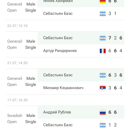
6
6
Янник Ханфман
Generali
Male
Open
Single
3
1
Себастьян Баэс
22.07, 12:10
7
2
6
Себастьян Баэс
Generali
Male
Open
Single
6
6
4
Артур Риндеркнех
21.07, 14:20
6
3
6
Себастьян Баэс
Generali
Male
Open
Single
3
6
4
Миомир Кецманович
17.07, 16:30
6
6
Андрей Рублев
Swedish
Male
Open
Single
1
2
Себастьян Баэс