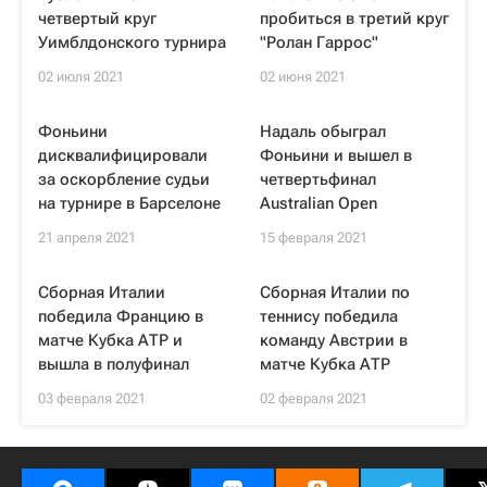
четвертый круг
пробиться в третий круг
Уимблдонского турнира
"Ролан Гаррос"
02 июля 2021
02 июня 2021
Фоньини
Надаль обыграл
дисквалифицировали
Фоньини и вышел в
за оскорбление судьи
четвертьфинал
на турнире в Барселоне
Australian Open
21 апреля 2021
15 февраля 2021
Сборная Италии
Сборная Италии по
победила Францию в
теннису победила
матче Кубка АТР и
команду Австрии в
вышла в полуфинал
матче Кубка АТР
03 февраля 2021
02 февраля 2021