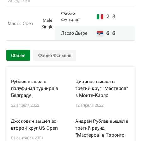
23.04, 17:55
Фабио
2
3
Фоньини
Male
Madrid Open
Single
6
6
Ласло Дьере
Общее
Фабио Фоньини
Рублев вышел в
Циципас вышел в
полуфинал турнира в
третий круг "Мастерса"
Белграде
в Монте-Карло
22 апреля 2022
12 апреля 2022
Джокович вышел во
Андрей Рублев вышел в
второй круг US Open
третий раунд
"Мастерса" в Торонто
01 сентября 2021