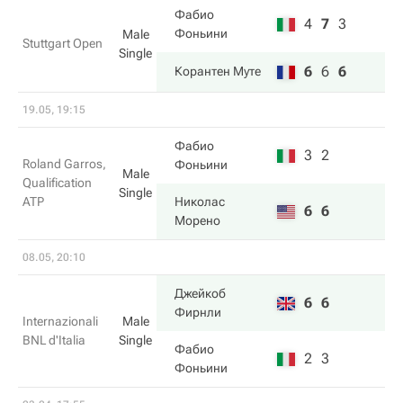
Фабио
4
7
3
Фоньини
Male
Stuttgart Open
Single
6
6
6
Корантен Муте
19.05, 19:15
Фабио
3
2
Roland Garros,
Фоньини
Male
Qualification
Single
ATP
Николас
6
6
Морено
08.05, 20:10
Джейкоб
6
6
Фирнли
Internazionali
Male
BNL d'Italia
Single
Фабио
2
3
Фоньини