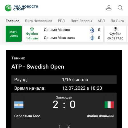
Главное
Лига Чемпионов
РПЛ
Лига Европы
АПЛ
Ла Лига
0
Динамо Москва
Матч-
Футбол
Футбол
центр
0
Динамо Махачкала
1-й тайм
09.08 17:00
Теннис
ATP
- Swedish Open
Раунд:
1/16 финала
Время начала:
12.07.2022 в 18:20
Завершен
2
:
0
Себастьян Баэс
Фабио Фоньини
1
2