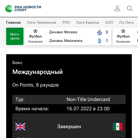
Главное
Лига Чемпионов
РПЛ
Лига Европы
АПЛ
Ла Лига
3
Динамо Москва
Матч-
Футбол
Футбол
центр
1
Динамо Махачкала
Завершен
Завершен
Бокс
Международный
On Points, 8 раундов
Тур:
Non-Title Undercard
Время начала:
16.07.2022 в 23:00
Завершен