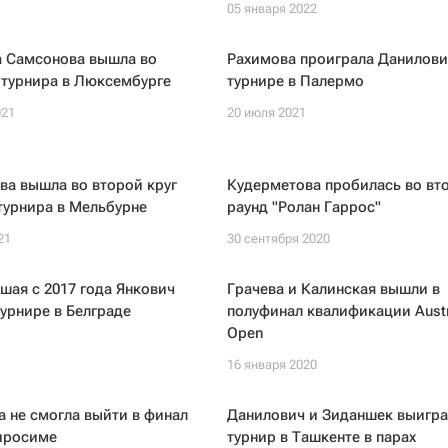
05 января 2022
а Самсонова вышла во
Рахимова проиграла Данилови
 турнира в Люксембурге
турнире в Палермо
021
20 июля 2021
ва вышла во второй круг
Кудерметова пробилась во вт
турнира в Мельбурне
раунд "Ролан Гаррос"
21
30 сентября 2020
шая с 2017 года Янкович
Грачева и Калинская вышли в
турнире в Белграде
полуфинал квалификации Austr
Open
16 января 2020
 не смогла выйти в финал
Данилович и Зиданшек выигр
Хиросиме
турнир в Ташкенте в парах