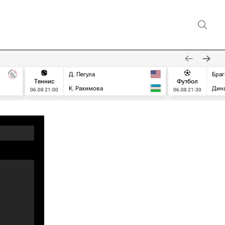
Д. Пегула
Браг
Теннис
Футбол
К. Рахимова
Дин
06.08 21:00
06.08 21:30