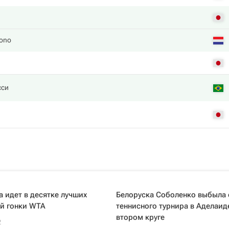
tono
сси
 идет в десятке лучших
Белоруска Соболенко выбыла 
й гонки WTA
теннисного турнира в Аделаид
втором круге
2