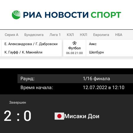
Серия А
Бундеслига
Лига 1
КХЛ
НХЛ
Евролига
НБА
Е. Александрова
Г. Дабровски
Аякс
Футбол
К. Гауфф
К. Макнейли
Шелбурн
06.08 21:00
Раунд:
1/16 финала
Время начала:
12.07.2022 в 12:10
Завершен
2
:
0
Мисаки Дои