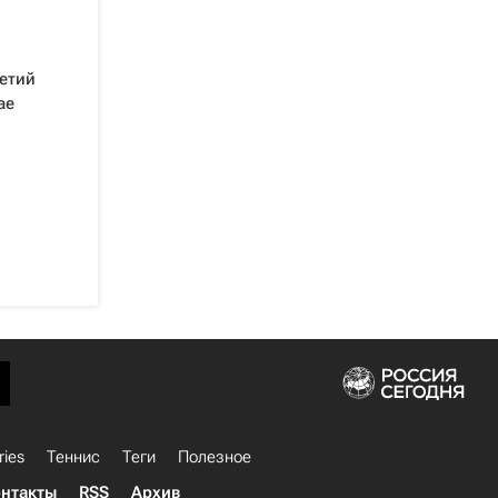
етий
ае
ries
Теннис
Теги
Полезное
нтакты
RSS
Архив