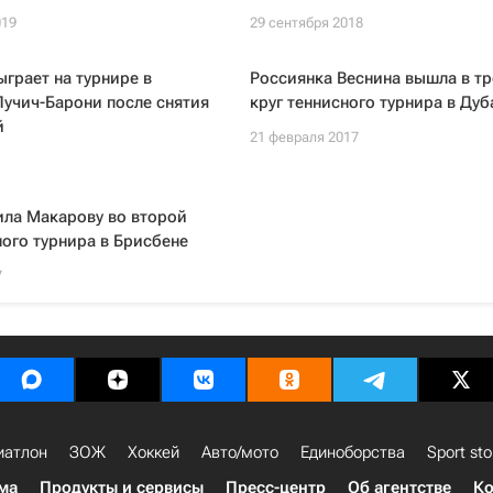
019
29 сентября 2018
грает на турнире в
Россиянка Веснина вышла в тр
учич-Барони после снятия
круг теннисного турнира в Дуб
й
21 февраля 2017
ила Макарову во второй
ного турнира в Брисбене
7
иатлон
ЗОЖ
Хоккей
Авто/мото
Единоборства
Sport sto
ма
Продукты и сервисы
Пресс-центр
Об агентстве
Ко