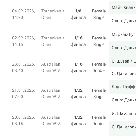
Майя Хвали
04.02.2026,
Transylvania
1/8
Female
14:20
Open
финала
Single
Ольга Дани
Мириам Бул
02.02.2026,
Transylvania
1/16
Female
14:15
Open
финала
Single
Ольга Дани
С. Шувэй
Е
23.01.2026,
Australian
1/16
Female
08:40
Open WTA
финала
Double
О. Данилов
Кори Гауфф
21.01.2026,
Australian
1/32
Female
07:00
Open WTA
финала
Single
Ольга Дани
И. Шиманов
20.01.2026,
Australian
1/32
Female
08:15
Open WTA
финала
Double
О. Данилов