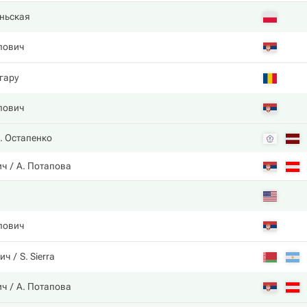
ньская
лович
гару
лович
. Остапенко
ич
А. Потапова
лович
ич
S. Sierra
ич
А. Потапова