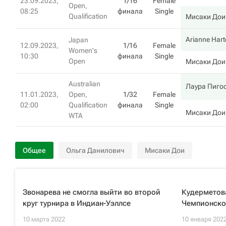
23.09.2023,
1/16
Female
Open,
08:25
финала
Single
Qualification
Мисаки Дои
Arianne Har
Japan
12.09.2023,
1/16
Female
Women's
10:30
финала
Single
Open
Мисаки Дои
Australian
Лаура Пиго
11.01.2023,
Open,
1/32
Female
02:00
Qualification
финала
Single
Мисаки Дои
WTA
Общее
Ольга Данилович
Мисаки Дои
Звонарева не смогла выйти во второй
Кудерметова
круг турнира в Индиан-Уэллсе
Чемпионско
10 марта 2022
10 января 202