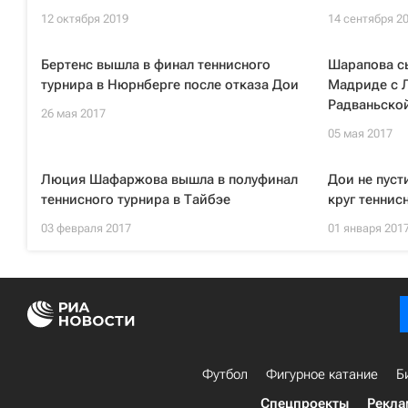
12 октября 2019
14 сентября 2
Бертенс вышла в финал теннисного
Шарапова сы
турнира в Нюрнберге после отказа Дои
Мадриде с Л
Радваньско
26 мая 2017
05 мая 2017
Люция Шафаржова вышла в полуфинал
Дои не пуст
теннисного турнира в Тайбэе
круг теннис
03 февраля 2017
01 января 201
Футбол
Фигурное катание
Б
Спецпроекты
Рекла