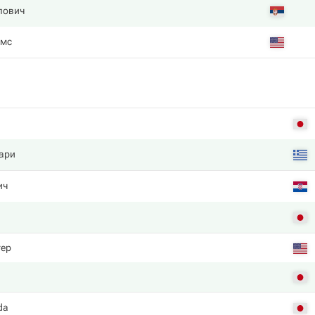
лович
ямс
ари
ич
ер
da