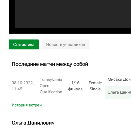
Статистика
Новости участников
Последние матчи между собой
Мисаки Дои
Transylvania
08.10.2022,
1/16
Female
Open,
11:45
финала
Single
Qualification
Ольга Дани
История встреч
Ольга Данилович