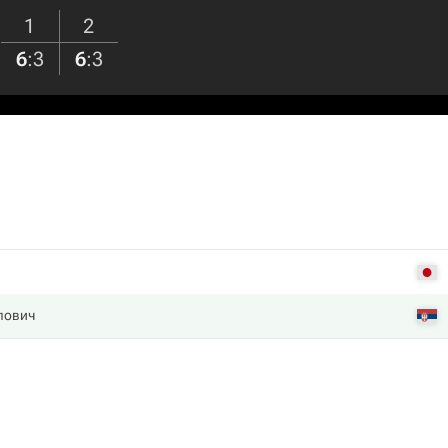
1
2
6
:
3
6
:
3
лович