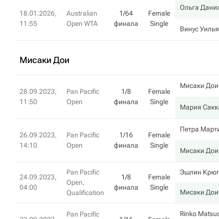
Ольга Дани
18.01.2026,
Australian
1/64
Female
11:55
Open WTA
финала
Single
Винус Уиль
Мисаки Дои
Мисаки Дои
28.09.2023,
Pan Pacific
1/8
Female
11:50
Open
финала
Single
Мария Сакк
Петра Март
26.09.2023,
Pan Pacific
1/16
Female
14:10
Open
финала
Single
Мисаки Дои
Pan Pacific
Эшлин Крюг
24.09.2023,
1/8
Female
Open,
04:00
финала
Single
Мисаки Дои
Qualification
Rinko Matsu
Pan Pacific