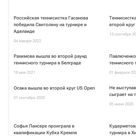
Российская теннисистка Гасанова
Теннисистк
победила Свитолину на турнире в
второй круг
Аделаиде
13 сентября 2
04 января 2022
Рахимова вышла во второй раунд
Павлюченко
теннисного турнира в Белграде
теннисного 
18 мая 2021
01 февраля 20
Не выступав
Осака вышла во второй круг US Open
сыграет на 
01 сентября 2020
05 июня 2020
Софья Лансере проиграла в
Кудерметова
квалификации Кубка Кремля
турнира в 