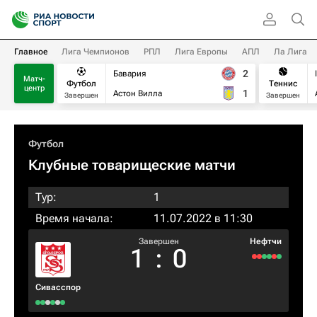
Главное
Лига Чемпионов
РПЛ
Лига Европы
АПЛ
Ла Лига
2
Бавария
Матч-
Футбол
Теннис
центр
1
Астон Вилла
Завершен
Завершен
Футбол
Клубные товарищеские матчи
Тур:
1
Время начала:
11.07.2022 в 11:30
Завершен
Нефтчи
1
:
0
Сивасспор