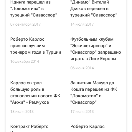
Ндинга перешел из
"Динамо" Виталий
"Локомотива" в
Дьяков перешел в
турецкий "Сивасспор"
турецкий "Сивасспор"
07 сентября 2017
14 июля 2017
Роберто Карлос
Футбольным клубам
признан лучшим
"Эскишехирспор" и
тренером года в Турции
"Сивасспор" запрещено
играть в Лиге Европы
16 декабря 2014
06 июня 2014
Карлос сыграл
Защитник Мануэл да
большую роль в
Кошта перешел из ФК
становлении нового ФК
"Локомотив" в
"Анжи" - Ремчуков
"Сивасспор"
18 июля 2013
17 июля 2013
Контракт Роберто
Роберто Карлос