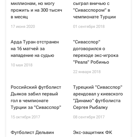
миллионам, но могу
сыграл вничью с
прожить и на 300 тысяч
"Сивасспором" в
в месяц
чемпионате Турции
17 июня 2020
01 сентября 2018
Арда Туран отстранен
"Сивасспор"
на 16 матчей за
договорился о
нападение на судью
переходе экс-игрока
"Реала" Робиньо
10 мая 2018
22 января 2018
Российский футболист
Турецкий "Сивасспор"
Дьяков забил первый
арендовал у киевского
гол в чемпионате
"Динамо" футболиста
Турции за "Сивасспор"
Сергея Рыбалку
15 октября 2017
08 сентября 2017
Футболист Дельвин
Экс-защитник ФК