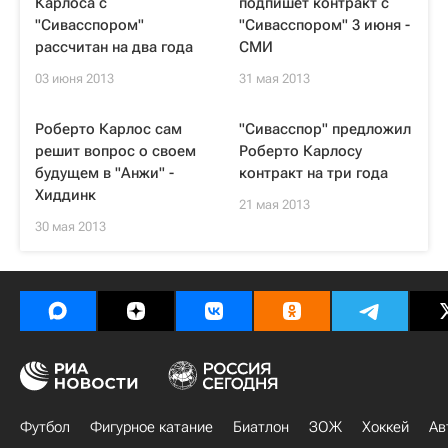
Карлоса с
подпишет контракт с
"Сивасспором"
"Сивасспором" 3 июня -
рассчитан на два года
СМИ
03 июня 2013
31 мая 2013
Роберто Карлос сам
"Сивасспор" предложил
решит вопрос о своем
Роберто Карлосу
будущем в "Анжи" -
контракт на три года
Хиддинк
21 мая 2013
30 мая 2013
Футбол
Фигурное катание
Биатлон
ЗОЖ
Хоккей
Ав