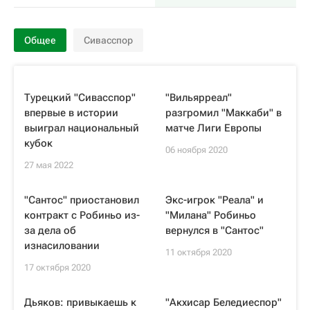
Общее
Сивасспор
Турецкий "Сивасспор"
"Вильярреал"
впервые в истории
разгромил "Маккаби" в
выиграл национальный
матче Лиги Европы
кубок
06 ноября 2020
27 мая 2022
"Сантос" приостановил
Экс-игрок "Реала" и
контракт с Робиньо из-
"Милана" Робиньо
за дела об
вернулся в "Сантос"
изнасиловании
11 октября 2020
17 октября 2020
Дьяков: привыкаешь к
"Акхисар Беледиеспор"