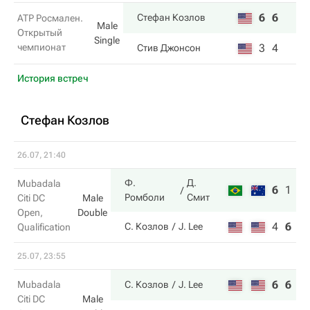
6
6
Стефан Козлов
ATP Росмален.
Male
Открытый
Single
чемпионат
3
4
Стив Джонсон
История встреч
Стефан Козлов
26.07, 21:40
Ф.
Д.
Mubadala
6
1
1
Ромболи
Смит
Citi DC
Male
Open,
Double
4
6
7
С. Козлов
J. Lee
Qualification
25.07, 23:55
6
6
Mubadala
С. Козлов
J. Lee
Citi DC
Male