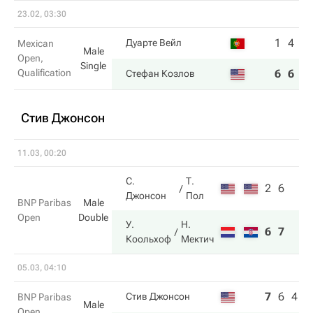
23.02, 03:30
1
4
Дуарте Вейл
Mexican
Male
Open,
Single
Qualification
6
6
Стефан Козлов
Стив Джонсон
11.03, 00:20
С.
Т.
2
6
Джонсон
Пол
BNP Paribas
Male
Open
Double
У.
Н.
6
7
Коольхоф
Мектич
05.03, 04:10
7
6
4
Стив Джонсон
BNP Paribas
Male
Open,