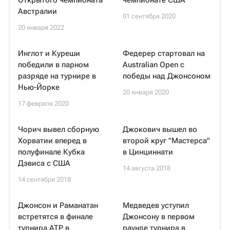
Открытого чемпионата
чемпионате США
Австралии
01 сентября 2020
20 января 2022
Инглот и Куреши
Федерер стартовал на
победили в парном
Australian Open с
разряде на турнире в
победы над Джонсоном
Нью-Йорке
20 января 2020
17 февраля 2020
Чорич вывел сборную
Джокович вышел во
Хорватии вперед в
второй круг "Мастерса"
полуфинале Кубка
в Цинциннати
Дэвиса с США
14 августа 2018
14 сентября 2018
Джонсон и Раманатан
Медведев уступил
встретятся в финале
Джонсону в первом
турнира ATP в
раунде турнира в