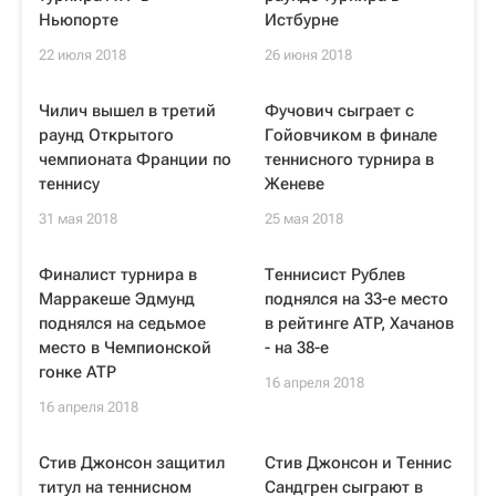
Ньюпорте
Истбурне
22 июля 2018
26 июня 2018
Чилич вышел в третий
Фучович сыграет с
раунд Открытого
Гойовчиком в финале
чемпионата Франции по
теннисного турнира в
теннису
Женеве
31 мая 2018
25 мая 2018
Финалист турнира в
Теннисист Рублев
Марракеше Эдмунд
поднялся на 33-е место
поднялся на седьмое
в рейтинге ATP, Хачанов
место в Чемпионской
- на 38-е
гонке ATP
16 апреля 2018
16 апреля 2018
Стив Джонсон защитил
Стив Джонсон и Теннис
титул на теннисном
Сандгрен сыграют в