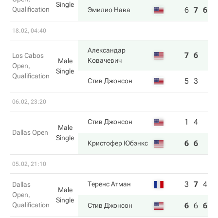
Single
Qualification
6
7
6
Эмилио Нава
18.02, 04:40
Александар
7
6
Los Cabos
Ковачевич
Male
Open,
Single
Qualification
5
3
Стив Джонсон
06.02, 23:20
1
4
Стив Джонсон
Male
Dallas Open
Single
6
6
Кристофер Юбэнкс
05.02, 21:10
3
7
4
Теренс Атман
Dallas
Male
Open,
Single
Qualification
6
6
6
Стив Джонсон