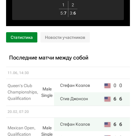
1
2
5
:
7
3
:
6
Статистика
Новости участников
Последние матчи между собой
11.06, 14:30
0
0
Стефан Козлов
Queen's Club
Male
Championships,
Single
Qualification
6
6
Стив Джонсон
20.02, 07:20
6
6
Стефан Козлов
Mexican Open,
Male
Qualification
Single