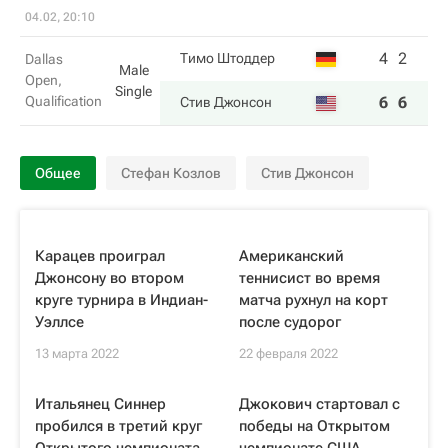
04.02, 20:10
4
2
Тимо Штоддер
Dallas
Male
Open,
Single
Qualification
6
6
Стив Джонсон
Общее
Стефан Козлов
Стив Джонсон
Карацев проиграл
Американский
Джонсону во втором
теннисист во время
круге турнира в Индиан-
матча рухнул на корт
Уэллсе
после судорог
13 марта 2022
22 февраля 2022
Итальянец Синнер
Джокович стартовал с
пробился в третий круг
победы на Открытом