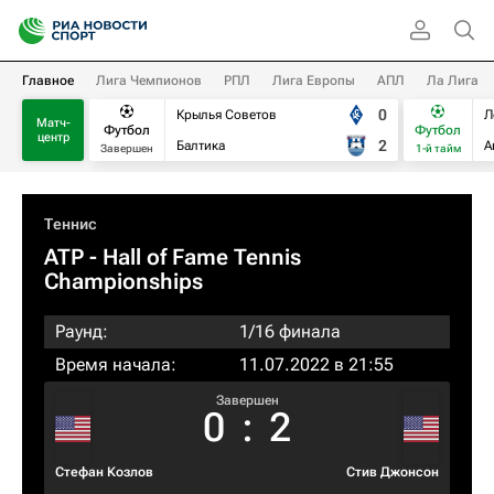
Главное
Лига Чемпионов
РПЛ
Лига Европы
АПЛ
Ла Лига
0
Крылья Советов
Л
Матч-
Футбол
Футбол
центр
2
Балтика
А
Завершен
1-й тайм
Теннис
ATP
- Hall of Fame Tennis
Championships
Раунд:
1/16 финала
Время начала:
11.07.2022 в 21:55
Завершен
0
:
2
Стефан Козлов
Стив Джонсон