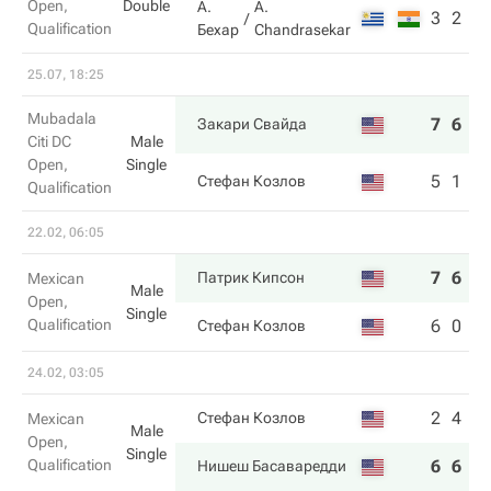
Open,
Double
А.
A.
3
2
Qualification
Бехар
Chandrasekar
25.07, 18:25
Mubadala
7
6
Закари Свайда
Citi DC
Male
Open,
Single
5
1
Стефан Козлов
Qualification
22.02, 06:05
7
6
Патрик Кипсон
Mexican
Male
Open,
Single
Qualification
6
0
Стефан Козлов
24.02, 03:05
2
4
Стефан Козлов
Mexican
Male
Open,
Single
Qualification
6
6
Нишеш Басаваредди