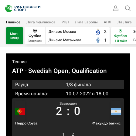
Главное
Лига Чемпионов
РПЛ
Лига Европы
АПЛ
Ла Лига
3
Динамо Москва
З
Матч-
Футбол
Футбол
центр
1
Динамо Махачкала
Р
Завершен
1-й тайм
Теннис
ATP
- Swedish Open, Qualification
Раунд:
1/8 финала
Время начала:
10.07.2022 в 18:00
Завершен
2
:
0
Педро Соуза
Факундо Багнис
1
2