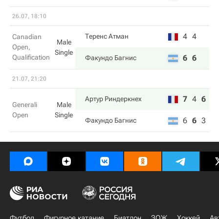
26.07, 18:10
4
4
Теренс Атман
Canadian
Male
Open,
Single
Qualification
6
6
Факундо Багнис
21.07, 21:20
7
4
6
Артур Риндеркнех
Generali
Male
Open
Single
6
6
3
Факундо Багнис
Футбол
Фигурное катание
Биатлон
ЗОЖ
Хоккей
Ав