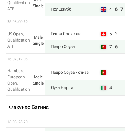
Qualification
Single
ATP
4
6
7
Пол Джубб
25.08, 00:50
5
2
Генри Лааксонен
US Open,
Male
Qualification
Single
ATP
7
6
Педро Соуза
16.07, 12:05
Hamburg
1
Педро Соуза
- отказ
European
Male
Open,
Single
4
Лука Нарди
Qualification
Факундо Багнис
18.08, 23:20