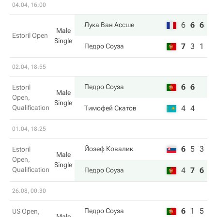
04.04, 16:00
6
6
6
Лука Ван Ассше
Male
Estoril Open
Single
7
3
1
Педро Соуза
02.04, 18:55
6
6
Педро Соуза
Estoril
Male
Open,
Single
Qualification
4
4
Тимофей Скатов
01.04, 18:25
6
5
3
Йозеф Ковалик
Estoril
Male
Open,
Single
Qualification
4
7
6
Педро Соуза
26.08, 00:30
6
1
5
Педро Соуза
US Open,
Male