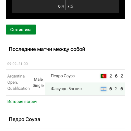
6
:
4
7
:
6
Статистика
Последние матчи между собой
09.02, 21:00
2
6
2
Педро Соуза
Argentina
Male
Open,
Single
Qualification
6
2
6
Факундо Багнис
История встреч
Педро Соуза