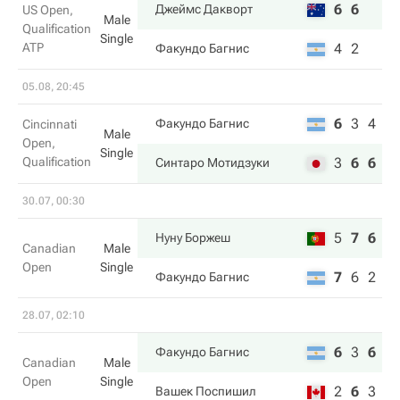
6
6
Джеймс Дакворт
US Open,
Male
Qualification
Single
ATP
4
2
Факундо Багнис
05.08, 20:45
6
3
4
Факундо Багнис
Cincinnati
Male
Open,
Single
Qualification
3
6
6
Синтаро Мотидзуки
30.07, 00:30
5
7
6
Нуну Боржеш
Canadian
Male
Open
Single
7
6
2
Факундо Багнис
28.07, 02:10
6
3
6
Факундо Багнис
Canadian
Male
Open
Single
2
6
3
Вашек Поспишил