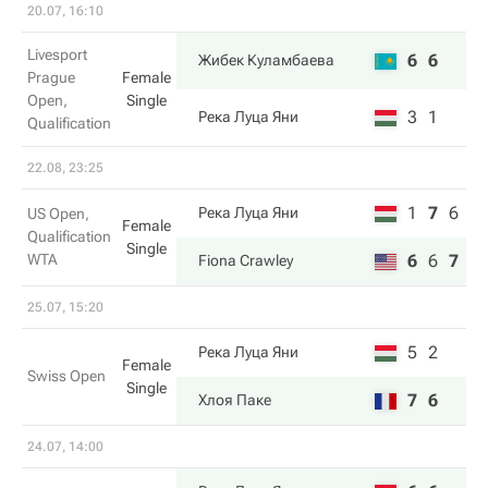
20.07, 16:10
Livesport
6
6
Жибек Куламбаева
Prague
Female
Open,
Single
3
1
Река Луца Яни
Qualification
22.08, 23:25
1
7
6
Река Луца Яни
US Open,
Female
Qualification
Single
WTA
6
6
7
Fiona Crawley
25.07, 15:20
5
2
Река Луца Яни
Female
Swiss Open
Single
7
6
Хлоя Паке
24.07, 14:00