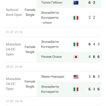
6
3
Талия Гибсон
National
Female
Элизабетта
Bank Open
Single
2
2
Коччаретто
- отказ
31.07, 21:10
Элизабетта
6
4
3
Mubadala
Коччаретто
Female
Citi DC
Single
Open
4
6
6
Наоми Осака
29.07, 22:40
3
6
3
Эмма Наварро
Mubadala
Female
Citi DC
Single
Элизабетта
Open
6
4
6
Коччаретто
27.07, 18:10