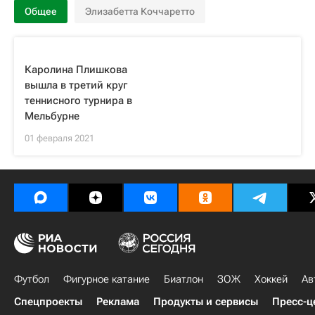
Общее
Элизабетта Коччаретто
Каролина Плишкова
вышла в третий круг
теннисного турнира в
Мельбурне
01 февраля 2021
Футбол
Фигурное катание
Биатлон
ЗОЖ
Хоккей
Ав
Спецпроекты
Реклама
Продукты и сервисы
Пресс-ц