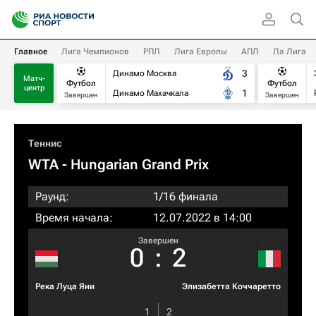
Главное
Лига Чемпионов
РПЛ
Лига Европы
АПЛ
Ла Лига
3
Динамо Москва
Матч-
Футбол
Футбол
центр
1
Динамо Махачкала
Завершен
Завершен
Теннис
WTA
- Hungarian Grand Prix
Раунд:
1/16 финала
Время начала:
12.07.2022 в 14:00
Завершен
0
:
2
Река Луца Яни
Элизабетта Коччаретто
1
2