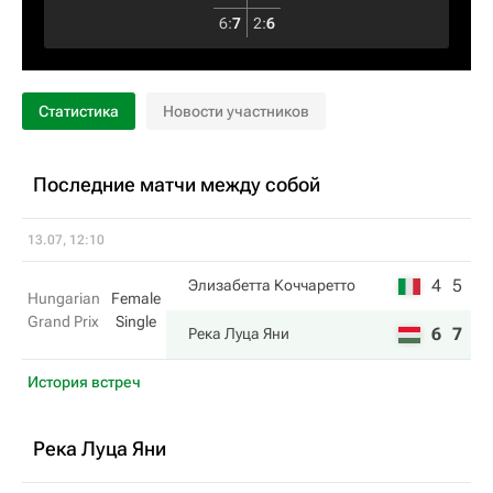
6
:
7
2
:
6
Статистика
Новости участников
Последние матчи между собой
13.07, 12:10
4
5
Элизабетта Коччаретто
Hungarian
Female
Grand Prix
Single
6
7
Река Луца Яни
История встреч
Река Луца Яни