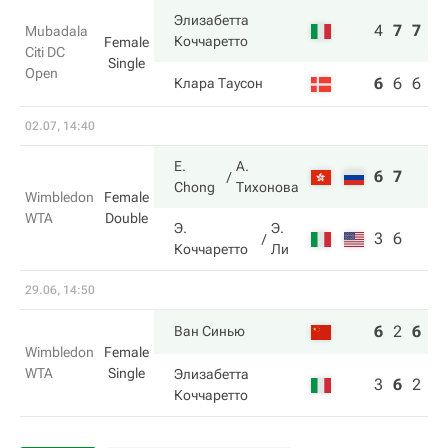
Элизабетта
4
7
7
Mubadala
Коччаретто
Female
Citi DC
Single
Open
6
6
6
Клара Таусон
02.07, 14:40
E.
А.
6
7
Chong
Тихонова
Wimbledon
Female
WTA
Double
Э.
Э.
3
6
Коччаретто
Ли
29.06, 14:50
6
2
6
Ван Синью
Wimbledon
Female
WTA
Single
Элизабетта
3
6
2
Коччаретто