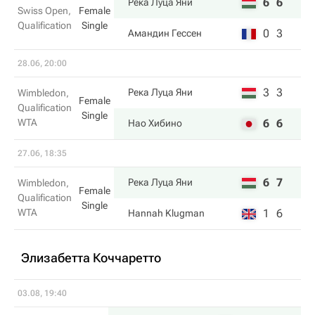
6
6
Река Луца Яни
Swiss Open,
Female
Qualification
Single
0
3
Амандин Гессен
28.06, 20:00
3
3
Река Луца Яни
Wimbledon,
Female
Qualification
Single
WTA
6
6
Нао Хибино
27.06, 18:35
6
7
Река Луца Яни
Wimbledon,
Female
Qualification
Single
WTA
1
6
Hannah Klugman
Элизабетта Коччаретто
03.08, 19:40