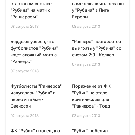
стартовом составе
намерены взять реванш
"Рубина" на матч с
у "Рубина" в Лиге
"Раннерсом"
Европы
08 августа 2013
08 августа 2013
Бердыев уверен, что
"Раннерс" постарается
футболистов "Рубина"
выиграть у "Рубина" со
ждет сложный матч с
счетом 2:0 - Келлер
"Раннерс"
07 августа 2013
07 августа 2013
Футболисты "Раннерса"
Поражение от ФК
испугались "Рубин" в
"Рубин" не стало
первом тайме -
критическим для
Свенссон
"Раннерса" - Тодд
02 августа 2013
02 августа 2013
ФК "Рубин" провел два
"Рубин" победил