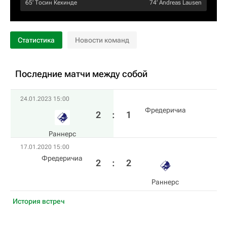
65‎’‎
Тосин Кехинде
74‎’‎
Andreas Lausen
Статистика
Новости команд
Последние матчи между собой
24.01.2023 15:00
Фредеричиа
2
:
1
Раннерс
17.01.2020 15:00
Фредеричиа
2
:
2
Раннерс
История встреч