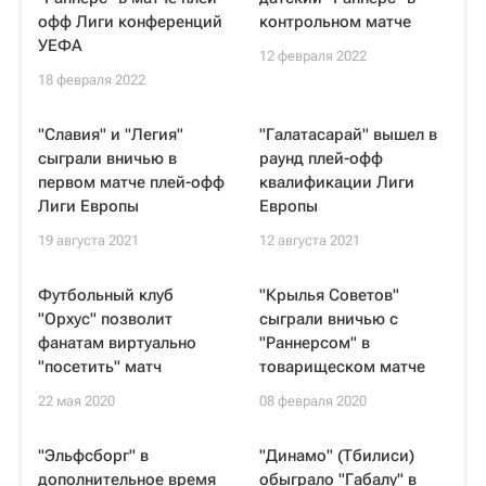
офф Лиги конференций
контрольном матче
УЕФА
12 февраля 2022
18 февраля 2022
"Славия" и "Легия"
"Галатасарай" вышел в
сыграли вничью в
раунд плей-офф
первом матче плей-офф
квалификации Лиги
Лиги Европы
Европы
19 августа 2021
12 августа 2021
Футбольный клуб
"Крылья Советов"
"Орхус" позволит
сыграли вничью с
фанатам виртуально
"Раннерсом" в
"посетить" матч
товарищеском матче
22 мая 2020
08 февраля 2020
"Эльфсборг" в
"Динамо" (Тбилиси)
дополнительное время
обыграло "Габалу" в