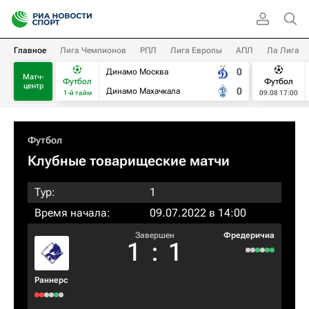
Главное
Лига Чемпионов
РПЛ
Лига Европы
АПЛ
Ла Лига
0
Динамо Москва
Матч-
Футбол
Футбол
центр
0
Динамо Махачкала
1-й тайм
09.08 17:00
Футбол
Клубные товарищеские матчи
Тур:
1
Время начала:
09.07.2022 в 14:00
Завершен
Фредеричиа
1
:
1
Раннерс