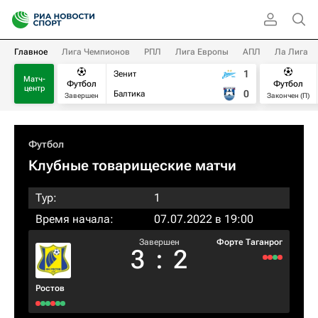
Главное
Лига Чемпионов
РПЛ
Лига Европы
АПЛ
Ла Лига
1
Зенит
Матч-
Футбол
Футбол
центр
0
Балтика
Завершен
Закончен (П)
Футбол
Клубные товарищеские матчи
Тур:
1
Время начала:
07.07.2022 в 19:00
Завершен
Форте Таганрог
3
:
2
Ростов