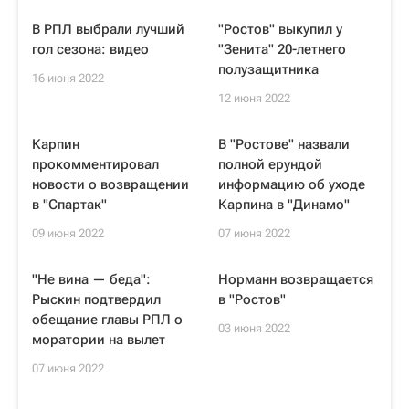
В РПЛ выбрали лучший
"Ростов" выкупил у
гол сезона: видео
"Зенита" 20-летнего
полузащитника
16 июня 2022
12 июня 2022
Карпин
В "Ростове" назвали
прокомментировал
полной ерундой
новости о возвращении
информацию об уходе
в "Спартак"
Карпина в "Динамо"
09 июня 2022
07 июня 2022
"Не вина — беда":
Норманн возвращается
Рыскин подтвердил
в "Ростов"
обещание главы РПЛ о
03 июня 2022
моратории на вылет
07 июня 2022