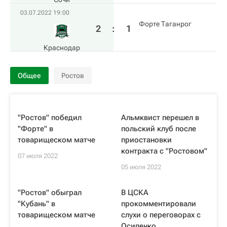
03.07.2022 19:00
Форте Таганрог
2
:
1
Краснодар
Общее
Ростов
"Ростов" победил
Альмквист перешел в
"Форте" в
польский клуб после
товарищеском матче
приостановки
контракта с "Ростовом"
07 июля 2022
05 июля 2022
"Ростов" обыграл
В ЦСКА
"Кубань" в
прокомментировали
товарищеском матче
слухи о переговорах с
Осипенко