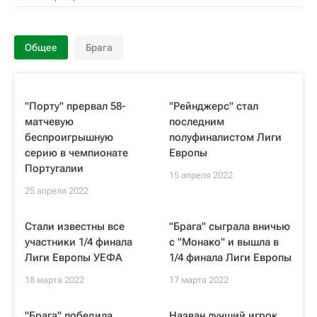
Общее
Брага
"Порту" прервал 58-
"Рейнджерс" стал
матчевую
последним
беспроигрышную
полуфиналистом Лиги
серию в чемпионате
Европы
Португалии
15 апреля 2022
25 апреля 2022
Стали известны все
"Брага" сыграла вничью
участники 1/4 финала
с "Монако" и вышла в
Лиги Европы УЕФА
1/4 финала Лиги Европы
18 марта 2022
17 марта 2022
"Брага" победила
Назван лучший игрок