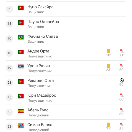
Нуно Секейра
6
Защитник
Пауло Оливейра
15
Защитник
Фабиано Силва
70
Защитник
Андре Орта
10
10‎’‎
71‎’‎
Полузащитник
Урош Рачич
19
23‎’‎
60‎’‎
Полузащитник
Рикардо Орта
21
90‎’‎
Полузащитник
Юри Медейрос
45
60‎’‎
Полузащитник
Абель Руис
9
60‎’‎
Нападающий
Симон Банза
23
71‎’‎
84‎’‎
Нападающий