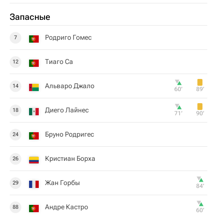
Запасные
Родриго Гомес
7
Тиаго Са
12
Альваро Джало
14
60‎’‎
89‎’‎
Диего Лайнес
18
71‎’‎
90‎’‎
Бруно Родригес
24
Кристиан Борха
26
Жан Горбы
29
84‎’‎
Андре Кастро
88
60‎’‎