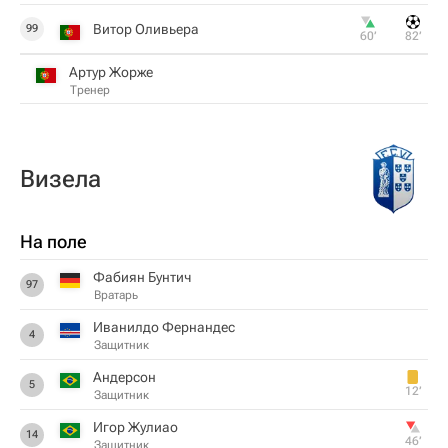
Витор Оливьера
99
60‎’‎
82‎’‎
Артур Жорже
Тренер
Визела
На поле
Фабиян Бунтич
97
Вратарь
Иванилдо Фернандес
4
Защитник
Андерсон
5
12‎’‎
Защитник
Игор Жулиао
14
46‎’‎
Защитник