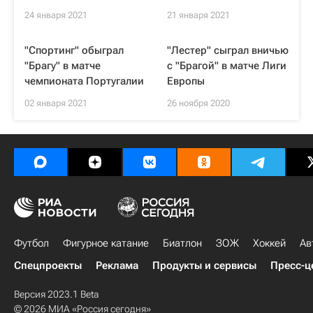
24 января 2021
21 января 2021
"Спортинг" обыграл
"Лестер" сыграл вничью
"Брагу" в матче
с "Брагой" в матче Лиги
чемпионата Португалии
Европы
02 января 2021
26 ноября 2020
Футбол
Фигурное катание
Биатлон
ЗОЖ
Хоккей
Ав
Спецпроекты
Реклама
Продукты и сервисы
Пресс-ц
Версия 2023.1 Beta
© 2026 МИА «Россия сегодня»