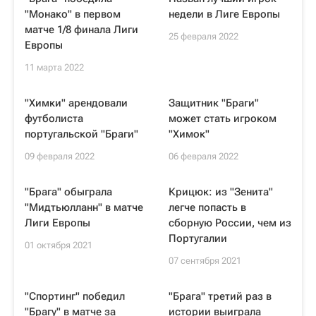
"Монако" в первом
недели в Лиге Европы
матче 1/8 финала Лиги
25 февраля 2022
Европы
11 марта 2022
"Химки" арендовали
Защитник "Браги"
футболиста
может стать игроком
португальской "Браги"
"Химок"
09 февраля 2022
06 февраля 2022
"Брага" обыграла
Крицюк: из "Зенита"
"Мидтьюлланн" в матче
легче попасть в
Лиги Европы
сборную России, чем из
Португалии
01 октября 2021
07 сентября 2021
"Спортинг" победил
"Брага" третий раз в
"Брагу" в матче за
истории выиграла