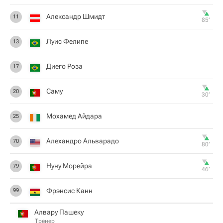
Александр Шмидт
11
85‎’‎
Луис Фелипе
13
Диего Роза
17
Саму
20
30‎’‎
Мохамед Айдара
25
Алехандро Альварадо
70
80‎’‎
Нуну Морейра
79
46‎’‎
Фрэнсис Канн
99
Алвару Пашеку
Тренер