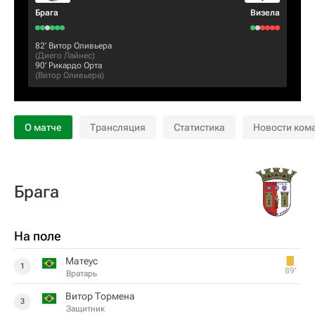
Брага
Визела
82‎’‎
Витор Оливьера
(
Диего Лайнес
)
90‎’‎
Рикардо Орта
(
Витор Оливьера
)
О матче
Трансляция
Статистика
Новости ком
Брага
На поле
Матеус
1
89‎’‎
Вратарь
Витор Тормена
3
Защитник