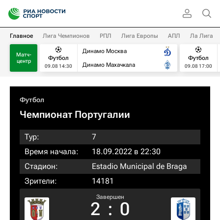
Главное
Лига Чемпионов
РПЛ
Лига Европы
АПЛ
Ла Лига
Динамо Москва
Матч-
Футбол
Футбол
центр
Динамо Махачкала
09.08 14:30
09.08 17:00
Футбол
Чемпионат Португалии
Тур:
7
Время начала:
18.09.2022 в 22:30
Стадион:
Estadio Municipal de Braga
Зрители:
14181
Завершен
2
:
0