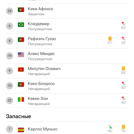
Кики Афонсо
24
Защитник
Клаудемир
6
85‎’‎
Полузащитник
Рафаэль Гуззо
8
07‎’‎
30‎’‎
Полузащитник
Алекс Мендес
19
Полузащитник
Милутин Осмаич
9
88‎’‎
Нападающий
Кико Бондосо
10
80‎’‎
Нападающий
Кевен Зои
22
46‎’‎
Нападающий
Запасные
Карлос Муньос
7
46‎’‎
70‎’‎