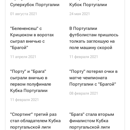
Суперкубок Португалии
Кубок Португалии
01 августа 2021
24 мая 2021
"Белененсеш" с
В Португалии
Крицюком в воротах
футболистам пришлось
сыграл вничью с
толкать заглохшую на
"Брагой"
поле машину скорой
11 апреля 2021
11 февраля 2021
"Порту" и "Брага"
"Порту" потерял очки в
сыграли вничью в
матче чемпионата
первом полуфинале
Португалии с "Брагой"
Кубка Португалии
08 февраля 2021
11 февраля 2021
"Спортинг" третий раз
"Брага" стала вторым
стал обладателем Кубка
финалистом Кубка
португальской лиги
португальской лиги