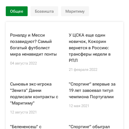
Общее
Боавишта
Маритиму
Роналду и Месси
У ЦСКА еще один
позавидуют? Самый
новичок, Кокорин
богатый футболист
вернется в Россию:
мира ненавидит понты
трансферы недели в
РПЛ
04 августа 2022
21 февраля 2022
Сыновья экс-игрока
"Спортинг" впервые за
"Зенита" Данни
19 лет завоевал титул
подписали контракты с
чемпиона Португалии
"Маритиму"
12 мая 2021
12 августа 2021
"Белененсеш" с
"Спортинг" обыграл