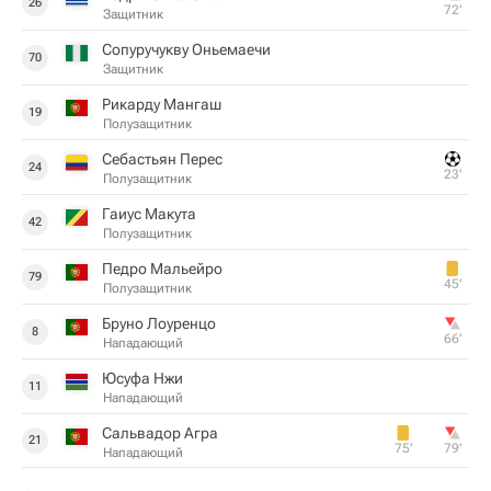
26
72‎’‎
Защитник
Сопуручукву Оньемаечи
70
Защитник
Рикарду Мангаш
19
Полузащитник
Себастьян Перес
24
23‎’‎
Полузащитник
Гаиус Макута
42
Полузащитник
Педро Мальейро
79
45‎’‎
Полузащитник
Бруно Лоуренцо
8
66‎’‎
Нападающий
Юсуфа Нжи
11
Нападающий
Сальвадор Агра
21
75‎’‎
79‎’‎
Нападающий