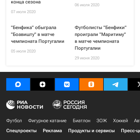
конца сезона
06 июля 2020
07 июля 2020
"Бенфика" обыграла
Футболисты "Бенфики"
"Боавишту" в матче
проиграли "Маритиму"
чемпионата Португалии
в матче чемпионата
Португалии
05 июля 2020
29 июня 2020
Футбол
Фигурное катание
Биатлон
ЗОЖ
Хоккей
Ав
Спецпроекты
Реклама
Продукты и сервисы
Пресс-ц