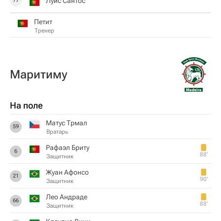
Луис Сантос
77
Петит
Тренер
Маритиму
На поле
Матус Трмал
59
Вратарь
Рафаэл Бриту
6
88‎’‎
Защитник
Жуан Афонсо
21
90‎’‎
Защитник
Лео Андраде
66
88‎’‎
Защитник