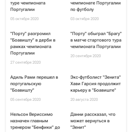
туре чемпионата
чемпионате Португалии
Португалии
по футболу
05 октября 2020
03 октября 2020
"Порту" разгромил
"Порту" обыграл "Брагу"
"Боавишту" в дерби в
в матче стартового тура
рамках чемпионата
чемпионата Португалии
Португалии
20 сентября 2020
27 сентября 2020
Адиль Рами перешел в
Экс-футболист "Зенита"
португальскую
Хави Гарсия продолжит
"Боавишту"
карьеру в "Боавиште"
05 сентября 2020
20 августа 2020
Нельсон Вериссимо
Данни рассказал, что
назначен главным
может вернуться в
тренером "Бенфики" до
"Зенит"