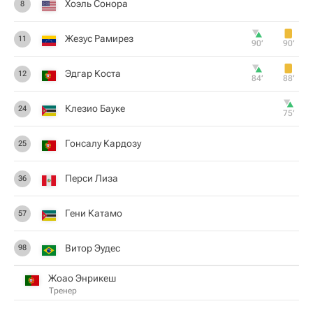
Хоэль Сонора
8
Жезус Рамирез
11
90‎’‎
90‎’‎
Эдгар Коста
12
84‎’‎
88‎’‎
Клезио Бауке
24
75‎’‎
Гонсалу Кардозу
25
Перси Лиза
36
Гени Катамо
57
Витор Эудес
98
Жоао Энрикеш
Тренер