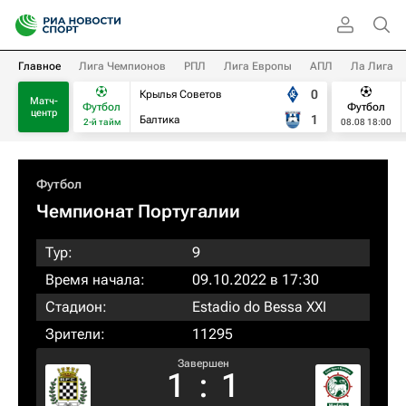
Главное
Лига Чемпионов
РПЛ
Лига Европы
АПЛ
Ла Лига
0
Крылья Советов
Матч-
Футбол
Футбол
центр
1
Балтика
2-й тайм
08.08 18:00
Футбол
Чемпионат Португалии
Тур:
9
Время начала:
09.10.2022 в 17:30
Стадион:
Estadio do Bessa XXI
Зрители:
11295
Завершен
1
:
1