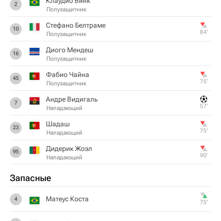
Клаудио Винк
2
Полузащитник
Стефано Белтраме
10
84‎’‎
Полузащитник
Диого Мендеш
16
Полузащитник
Фабио Чайна
45
75‎’‎
Полузащитник
Андре Видигаль
7
57‎’‎
Нападающий
Шадаш
23
75‎’‎
Нападающий
Дидерик Жоэл
95
90‎’‎
Нападающий
Запасные
Матеус Коста
4
75‎’‎