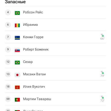
Запасные
Робсон Рейс
4
Ибраима
6
Кенжи Горре
7
66‎’‎
Роберт Боженик
9
Сезар
12
Масаки Ватаи
13
79‎’‎
Илия Вукотич
18
Мартим Тавареш
59
72‎’‎