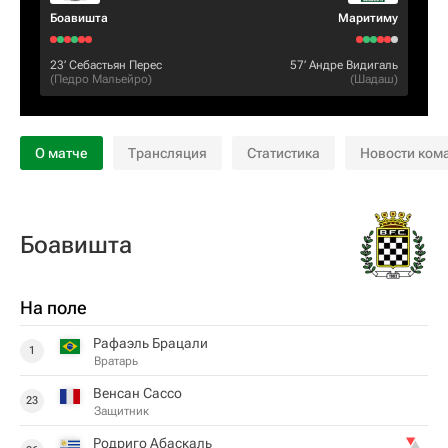
Боавишта
Маритиму
23‎’‎
Себастьян Перес
57‎’‎
Андре Видигаль
(
Педро Мальейро
)
(
Шадаш
)
О матче
Трансляция
Статистика
Новости ком
Боавишта
На поле
Рафаэль Брацали
1
Вратарь
Венсан Сассо
23
Защитник
Родриго Абаскаль