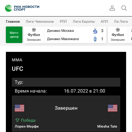
Главное
Лига Чемпионов
РПЛ
Лига Европы
АПЛ
Ла Лига
3
Динамо Москва
Матч-
Футбол
Футбол
центр
1
Динамо Махачкала
Завершен
Завершен
MMA
UFC
Тур:
Время начала:
16.07.2022 в 21:00
Завершен
Лорен Мерфи
Miesha Tate