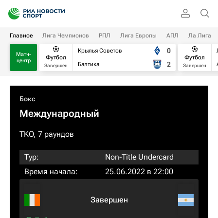
Главное
Лига Чемпионов
РПЛ
Лига Европы
АПЛ
Ла Лига
0
Крылья Советов
Матч-
Футбол
Футбол
центр
2
Балтика
Завершен
Завершен
Бокс
Международный
TKO, 7 раундов
Тур:
Non-Title Undercard
Время начала:
25.06.2022 в 22:00
Завершен