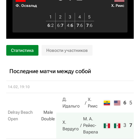
Ф. Освальд
Х. Риис
1
2
3
4
5
6
:
2
6
:
7
4
:
6
7
:
6
7
:
6
Статистика
Новости участников
Последние матчи между собой
14.02, 19:10
Д.
Х.
6
5
6
Идальго
Риис
Delray Beach
Male
Open
Double
М. А.
Х.
3
7
1
Рейес-
Вердуго
Варела