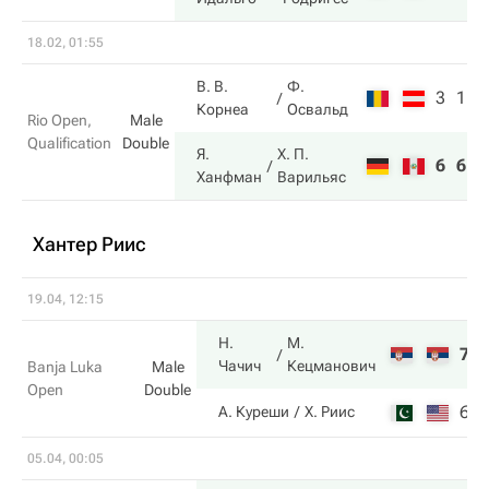
18.02, 01:55
В. В.
Ф.
3
1
Корнеа
Освальд
Rio Open,
Male
Qualification
Double
Я.
Х. П.
6
6
Ханфман
Варильяс
Хантер Риис
19.04, 12:15
Н.
М.
7
Чачич
Кецманович
Banja Luka
Male
Open
Double
6
А. Куреши
Х. Риис
05.04, 00:05