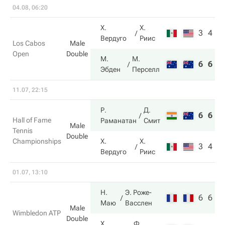
04.08, 06:20
Х.
Х.
3
4
Вердуго
Риис
Los Cabos
Male
Open
Double
М.
М.
6
6
Эбден
Перселл
11.07, 22:15
Р.
Д.
6
6
Hall of Fame
Раманатан
Смит
Male
Tennis
Double
Championships
Х.
Х.
3
4
Вердуго
Риис
01.07, 13:10
Н.
Э. Роже-
6
6
7
Маю
Васслен
Male
Wimbledon ATP
Double
Х.
Ф.