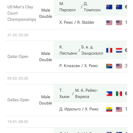
М.
Д.
6
US Men's Clay
Перселл
Томпсон
Male
Court
Double
Championships
1
Х. Риис
R. Stalder
21.02, 20:30
К.
Б. в. д.
6
Лестьенн
Зандсхюлп
Male
Qatar Open
Double
3
Р. Клаасен
Х. Риис
09.02, 03:20
Т.
М. А. Рейес-
6
Хьюи
Варела
Male
Dallas Open
Double
1
Д. Идальго
Х. Риис
19.01, 08:05