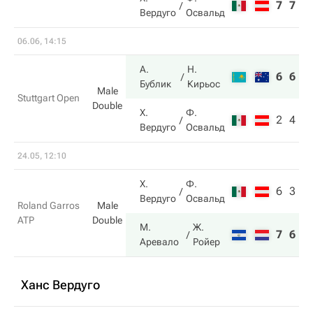
7
7
6
Вердуго
Освальд
06.06, 14:15
А.
Н.
6
6
Бублик
Кирьос
Male
Stuttgart Open
Double
Х.
Ф.
2
4
Вердуго
Освальд
24.05, 12:10
Х.
Ф.
6
3
Вердуго
Освальд
Roland Garros
Male
ATP
Double
М.
Ж.
7
6
Аревало
Ройер
Ханс Вердуго