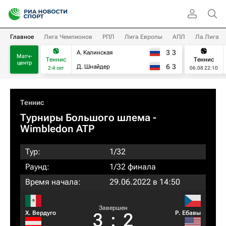
Главное
Лига Чемпионов
РПЛ
Лига Европы
АПЛ
Ла Лига
3
3
А. Калинская
Матч-
Теннис
Теннис
центр
6
3
Д. Шнайдер
2-й сет
06.08 22:10
Теннис
Турниры Большого шлема
-
Wimbledon ATP
Тур:
1/32
Раунд:
1/32 финала
Время начала:
29.06.2022 в 14:50
Завершен
Х. Вердуго
Р. Ебавы
3
:
2