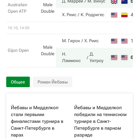
6
Д. Маррей
М. Винус
Australian
Male
Open ATP
Double
4
Х. Риис
К. Родригес
10.10, 14:05
1
М. Гирон
Х. Риис
Male
Gijon Open
Double
Н.
Д.
6
Лэммонс
Уитроу
Общее
Роман Йебавы
Йебавы и Мидделкоп
Йебавы и Мидделкоп
стали первыми
победили на теннисном
финалистами турнира в
турнире в Санкт-
Санкт-Петербурге в
Петербурге в парном
парах
разряде