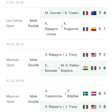
17.07, 05:55
7
4
М. Санчес
Б. Томич
Los Cabos
Male
Х.
К.
Open
Double
6
1
Вердуго
Родригес
- отказ
28.02, 06:35
7
2
8
Х. Вердуго
J. Tracy
Mexican
Male
Open
Double
С.
М. А. Рейес-
6
6
1
Балажи
Варела
27.02, 05:00
А.
С.
6
3
8
Горанссон
Вёрбек
Mexican
Male
Open
Double
3
6
1
Х. Вердуго
J. Tracy