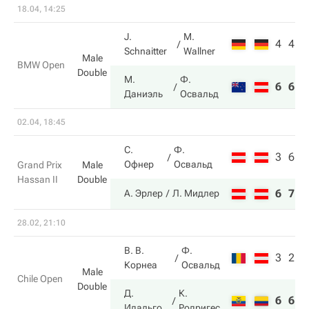
18.04, 14:25
J.
M.
4
4
Schnaitter
Wallner
Male
BMW Open
Double
М.
Ф.
6
6
Даниэль
Освальд
02.04, 18:45
С.
Ф.
3
6
Офнер
Освальд
Grand Prix
Male
Hassan II
Double
6
7
А. Эрлер
Л. Мидлер
28.02, 21:10
В. В.
Ф.
3
2
Корнеа
Освальд
Male
Chile Open
Double
Д.
К.
6
6
Идальго
Родригес