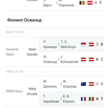
З.
Ю.
4
7
9
Бергс
Родионов
Филипп Освальд
23.07, 19:05
Р.
Т. С.
3
6
1
Арнеодо
Вейсборн
Generali
Male
Open
Double
Ф.
J.
6
2
1
Освальд
Schwaerzler
19.04, 12:10
М.
Ф.
3
6
Даниэль
Освальд
Male
BMW Open
Double
Т.
В. В.
6
7
Аррибаже
Корнеа