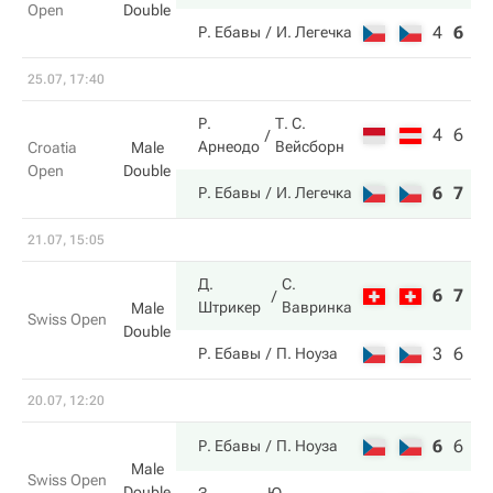
Open
Double
4
6
2
Р. Ебавы
И. Легечка
25.07, 17:40
Р.
Т. С.
4
6
Арнеодо
Вейсборн
Croatia
Male
Open
Double
6
7
Р. Ебавы
И. Легечка
21.07, 15:05
Д.
С.
6
7
Штрикер
Вавринка
Male
Swiss Open
Double
3
6
Р. Ебавы
П. Ноуза
20.07, 12:20
6
6
1
Р. Ебавы
П. Ноуза
Male
Swiss Open
Double