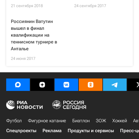
21 сентября 2018
24 сентября 2017
Россиянин Ватутин
вышел в финал
квалификации на
теннисном турнире в
Анталье
24 июня 2017
Футбол
Фигурное катание
Биатлон
ЗОЖ
Хоккей
Ав
Спецпроекты
Реклама
Продукты и сервисы
Пресс-ц