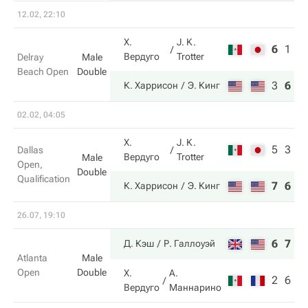
12.02, 22:10
Х.
J. K.
6
1
4
Вердуго
Trotter
Delray
Male
Beach Open
Double
3
6
1
К. Харрисон
Э. Кинг
02.02, 04:05
Х.
J. K.
5
3
Dallas
Вердуго
Trotter
Male
Open,
Double
Qualification
7
6
К. Харрисон
Э. Кинг
26.07, 19:10
6
7
Д. Кэш
Р. Галлоуэй
Atlanta
Male
Open
Double
Х.
А.
2
6
Вердуго
Маннарино