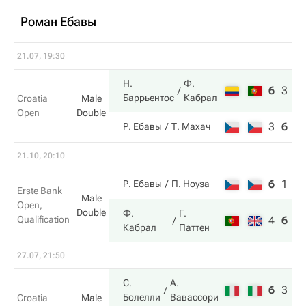
Роман Ебавы
21.07, 19:30
Н.
Ф.
6
3
1
Баррьентос
Кабрал
Croatia
Male
Open
Double
3
6
1
Р. Ебавы
Т. Махач
21.10, 20:10
6
1
5
Р. Ебавы
П. Ноуза
Erste Bank
Male
Open,
Double
Ф.
Г.
Qualification
4
6
1
Кабрал
Паттен
27.07, 21:50
С.
А.
6
3
1
Болелли
Вавассори
Croatia
Male