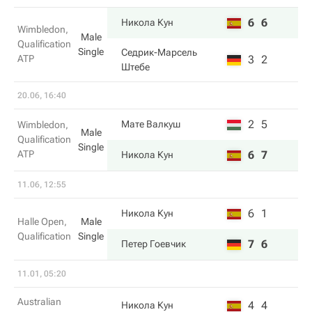
6
6
Никола Кун
Wimbledon,
Male
Qualification
Single
Седрик-Марсель
ATP
3
2
Штебе
20.06, 16:40
2
5
Мате Валкуш
Wimbledon,
Male
Qualification
Single
ATP
6
7
Никола Кун
11.06, 12:55
6
1
Никола Кун
Halle Open,
Male
Qualification
Single
7
6
Петер Гоевчик
11.01, 05:20
Australian
4
4
Никола Кун