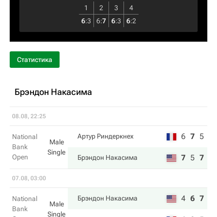
1
2
3
4
6
:
3
6
:
7
6
:
3
6
:
2
Статистика
Брэндон Накаcима
08.08, 22:25
6
7
5
Артур Риндеркнех
National
Male
Bank
Single
Open
7
5
7
Брэндон Накаcима
07.08, 03:00
4
6
7
Брэндон Накаcима
National
Male
Bank
Single