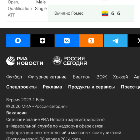
Open,
Male
Qualification
Single
6
6
Эмилио Гомес
ATP
Футбол
Фигурное катание
Биатлон
ЗОЖ
Хоккей
Ав
Спецпроекты
Реклама
Продукты и сервисы
Пресс-ц
Версия 2023.1 Beta
© 2026 МИА «Россия сегодня»
Вакансии
Сетевое издание РИА Новости зарегистрировано
в Федеральной службе по надзору в сфере связи,
информационных технологий и массовых коммуникаций
(Роскомнадзор) 08 апреля 2014 года.