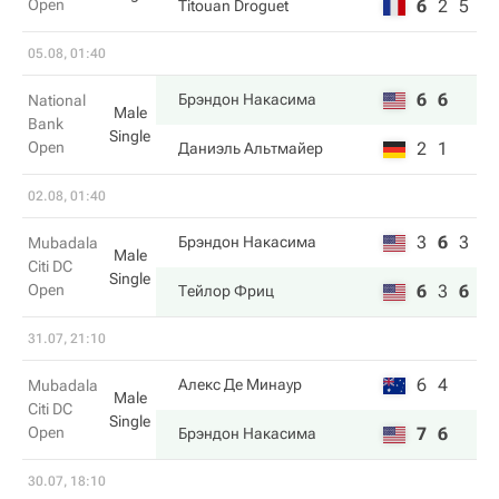
Open
6
2
5
Titouan Droguet
05.08, 01:40
6
6
Брэндон Накаcима
National
Male
Bank
Single
Open
2
1
Даниэль Альтмайер
02.08, 01:40
3
6
3
Брэндон Накаcима
Mubadala
Male
Citi DC
Single
Open
6
3
6
Тейлор Фриц
31.07, 21:10
6
4
Алекс Де Минаур
Mubadala
Male
Citi DC
Single
Open
7
6
Брэндон Накаcима
30.07, 18:10