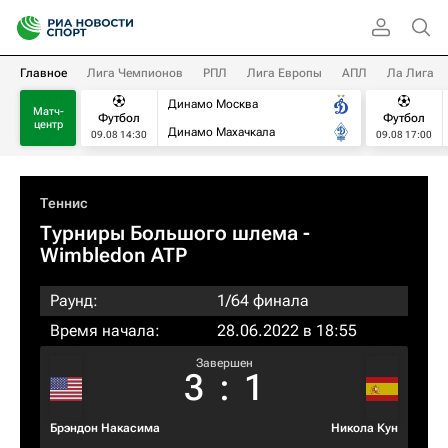
Главное
Лига Чемпионов
РПЛ
Лига Европы
АПЛ
Ла Лига
Динамо Москва
Матч-
Футбол
Футбол
центр
Динамо Махачкала
09.08 14:30
09.08 17:00
Теннис
Турниры Большого шлема
-
Wimbledon ATP
Раунд:
1/64 финала
Время начала:
28.06.2022 в 18:55
Завершен
3
:
1
Брэндон Накаcима
Никола Кун