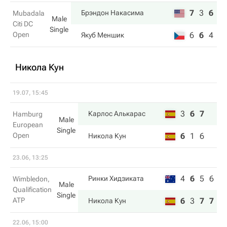
7
3
6
Брэндон Накаcима
Mubadala
Male
Citi DC
Single
Open
6
6
4
Якуб Меншик
Никола Кун
19.07, 15:45
3
6
7
Карлос Алькарас
Hamburg
Male
European
Single
Open
6
1
6
Никола Кун
23.06, 13:25
4
6
5
6
Ринки Хидзиката
Wimbledon,
Male
Qualification
Single
ATP
6
3
7
7
Никола Кун
22.06, 15:00