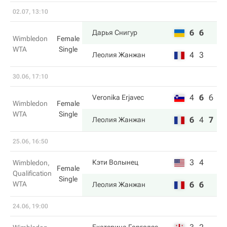
02.07, 13:10
6
6
Дарья Снигур
Wimbledon
Female
WTA
Single
4
3
Леолия Жанжан
30.06, 17:10
4
6
6
Veronika Erjavec
Wimbledon
Female
WTA
Single
6
4
7
Леолия Жанжан
25.06, 16:50
3
4
Кэти Волынец
Wimbledon,
Female
Qualification
Single
WTA
6
6
Леолия Жанжан
24.06, 19:00