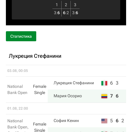
1
2
3
3
:
6
6
:
2
3
:
6
Статистика
Лукреция Стефанини
03.08, 00:05
6
3
Лукреция Стефанини
National
Female
Bank Open
Single
7
6
Мария Осорио
01.08, 22:00
5
6
2
София Кенин
National
Female
Bank Open,
Single