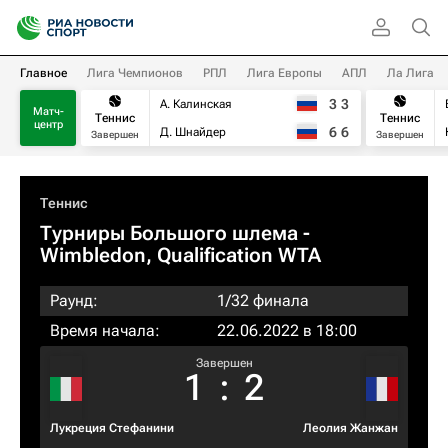
Главное
Лига Чемпионов
РПЛ
Лига Европы
АПЛ
Ла Лига
3
3
А. Калинская
Матч-
Теннис
Теннис
центр
6
6
Д. Шнайдер
Завершен
Завершен
Теннис
Турниры Большого шлема
-
Wimbledon, Qualification WTA
Раунд:
1/32 финала
Время начала:
22.06.2022 в 18:00
Завершен
1
:
2
Лукреция Стефанини
Леолия Жанжан