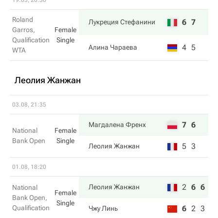
19.05, 20:30
Roland
6
7
Лукреция Стефанини
Garros,
Female
Qualification
Single
4
5
Алина Чараева
WTA
Леолия Жанжан
03.08, 21:35
7
6
Магдалена Френх
National
Female
Bank Open
Single
5
3
Леолия Жанжан
01.08, 18:20
2
6
6
Леолия Жанжан
National
Female
Bank Open,
Single
Qualification
6
2
3
Чжу Линь