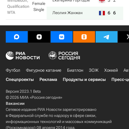
3
2
Екатерина Горгодзе
Wimbledon,
Female
Qualification
Single
WTA
6
6
Леолия Жанжан
Футбол
Фигурное катание
Биатлон
ЗОЖ
Хоккей
Ав
Спецпроекты
Реклама
Продукты и сервисы
Пресс-ц
Версия 2023.1 Beta
© 2026 МИА «Россия сегодня»
Вакансии
Сетевое издание РИА Новости зарегистрировано
в Федеральной службе по надзору в сфере связи,
информационных технологий и массовых коммуникаций
(Роскомнадзор) 08 апреля 2014 года.