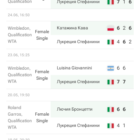
Qualification
7
1
6
Лукреция Стефанини
24.06, 16:50
6
2
6
Катажина Кава
Wimbledon,
Female
Qualification
Single
WTA
4
6
2
Лукреция Стефанини
23.06, 15:25
6
6
Luisina Giovannini
Wimbledon,
Female
Qualification
Single
WTA
7
7
Лукреция Стефанини
20.05, 19:50
Roland
6
6
Лючия Бронцетти
Garros,
Female
Qualification
Single
4
1
Лукреция Стефанини
WTA