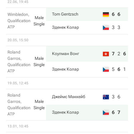
22.06, 19:45
6
6
Tom Gentzsch
Wimbledon,
Male
Qualification
Single
ATP
3
3
Зденек Колар
20.05, 15:50
Roland
7
2
6
Коулман Вонг
Garros,
Male
Qualification
Single
5
6
1
Зденек Колар
ATP
19.05, 12:45
Roland
3
6
Джеймс Маккейб
Garros,
Male
Qualification
Single
6
7
Зденек Колар
ATP
13.01, 10:45