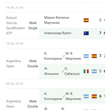
16.05, 11:05
Марио Вилелья
Roland
5
4
Мартинес
Garros,
Male
Qualification
Single
7
6
Александр Вукич
ATP
10.02, 23:45
А.
М. В.
7
2
Колларини
Мартинес
Argentina
Male
Open
Double
Ф.
О.
5
6
Фоньини
Себальос
09.02, 23:55
А.
М. В.
6
1
Колларини
Мартинес
Argentina
Male
Open
Double
Ф.
Ф.