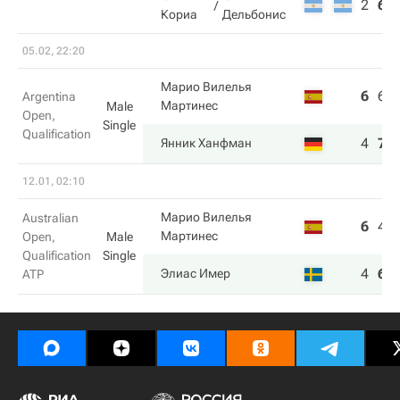
2
6
Кориа
Дельбонис
05.02, 22:20
Марио Вилелья
6
6
Argentina
Мартинес
Male
Open,
Single
Qualification
4
7
Янник Ханфман
12.01, 02:10
Марио Вилелья
Australian
6
4
Мартинес
Open,
Male
Qualification
Single
4
6
Элиас Имер
ATP