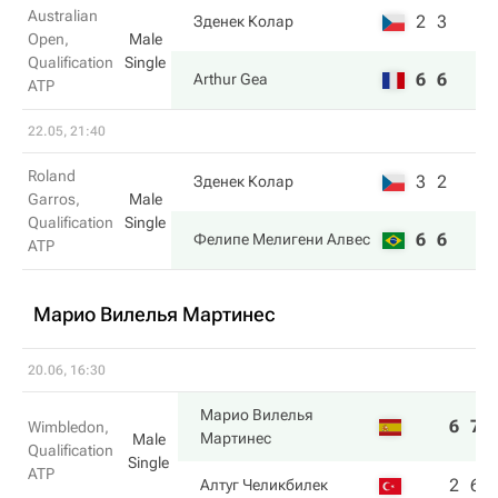
Australian
2
3
Зденек Колар
Open,
Male
Qualification
Single
6
6
Arthur Gea
ATP
22.05, 21:40
Roland
3
2
Зденек Колар
Garros,
Male
Qualification
Single
6
6
Фелипе Мелигени Алвес
ATP
Марио Вилелья Мартинес
20.06, 16:30
Марио Вилелья
6
7
Wimbledon,
Мартинес
Male
Qualification
Single
ATP
2
6
Алтуг Челикбилек