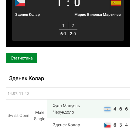
1
:
0
Зденек Колар
Марио Вилелья Мартинес
1
2
6
:
1
2
:
0
Статистика
Зденек Колар
14.07, 11:40
Хуан Мануэль
4
6
6
Черундоло
Male
Swiss Open
Single
6
3
4
Зденек Колар