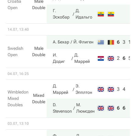
Croatia
Male
Open
Double
Г.
Д.
Эскобар
Идальго
14.07, 13:40
6
3
10
А. Бехар
Й. Флиген
Swedish
Male
Open
Double
И.
Д.
2
6
5
Додиг
Маррей
04.07, 16:25
Д.
Э.
3
4
Wimbledon
Маррей
Эпплтон
Mixed
Mixed
Double
Doubles
D.
М.
6
6
Stevenson
Люмсден
03.07, 13:10
Ф.
Л.