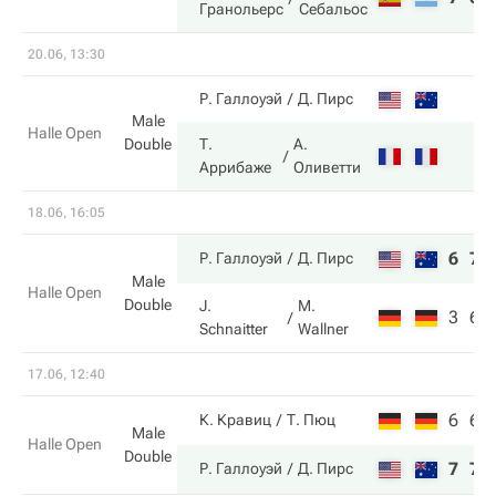
Гранольерс
Себальос
20.06, 13:30
Р. Галлоуэй
Д. Пирс
Male
Halle Open
Double
Т.
А.
Аррибаже
Оливетти
18.06, 16:05
6
7
Р. Галлоуэй
Д. Пирс
Male
Halle Open
Double
J.
M.
3
6
Schnaitter
Wallner
17.06, 12:40
6
6
К. Кравиц
Т. Пюц
Male
Halle Open
Double
7
7
Р. Галлоуэй
Д. Пирс