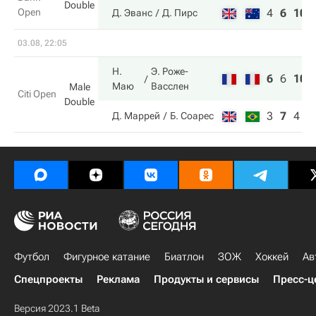
Double
Open
4
6
10
Д. Эванс
Д. Пирс
03.08, 22:05
Н.
Э. Роже-
6
6
10
Маю
Васслен
Male
Citi Open
Double
3
7
4
Д. Маррей
Б. Соарес
Футбол
Фигурное катание
Биатлон
ЗОЖ
Хоккей
Ав
Спецпроекты
Реклама
Продукты и сервисы
Пресс-ц
Версия 2023.1 Beta