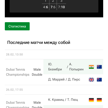
1
2
3
4
:
6
7
:
6
7
:
10
Статистика
Последние матчи между собой
28.02, 13:50
Ю.
А.
6
Бхамбри
Попырин
Dubai Tennis
Male
Championships
Double
2
Д. Маррей
Д. Пирс
26.02, 17:55
3
К. Кравиц
Т. Пюц
Dubai Tennis
Male
Championships
Double