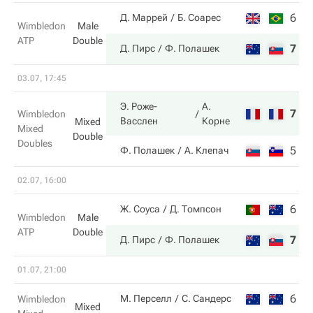
6
4
Д. Маррей
Б. Соарес
Wimbledon
Male
ATP
Double
7
6
Д. Пирс
Ф. Полашек
03.07, 17:45
Э. Роже-
А.
7
6
Wimbledon
Васслен
Корне
Mixed
Mixed
Double
Doubles
5
2
Ф. Полашек
А. Клепач
02.07, 16:00
6
5
Ж. Соуса
Д. Томпсон
Wimbledon
Male
ATP
Double
7
7
Д. Пирс
Ф. Полашек
01.07, 21:00
6
6
М. Перселл
С. Сандерс
Wimbledon
Mixed