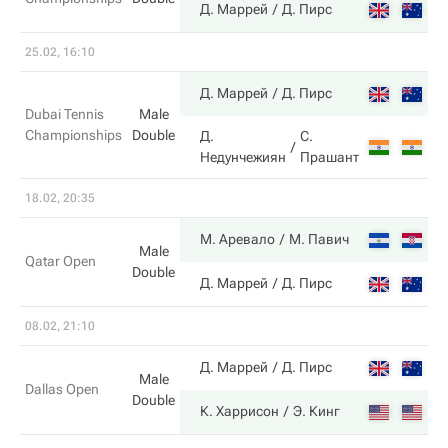
6
Д. Маррей
Д. Пирс
25.02, 16:10
6
Д. Маррей
Д. Пирс
Dubai Tennis
Male
Championships
Double
Д.
С.
4
Недунчежиян
Прашант
18.02, 20:35
6
М. Аревало
М. Павич
Male
Qatar Open
Double
1
Д. Маррей
Д. Пирс
08.02, 21:10
4
Д. Маррей
Д. Пирс
Male
Dallas Open
Double
6
К. Харрисон
Э. Кинг