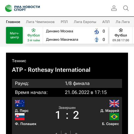
Главное
Лига Чемпионов
РПЛ
Лига Европы
АПЛ
Ла Лига
0
Динамо Москва
Матч-
Футбол
Футбол
центр
0
Динамо Махачкала
2-й тайм
09.08 17:00
Теннис
ATP
- Rothesay International
Раунд:
1/8 финала
Время начала:
21.06.2022 в 17:15
Завершен
Д. Пирс
Д. Маррей
1
:
2
Ф. Полашек
Б. Соарес