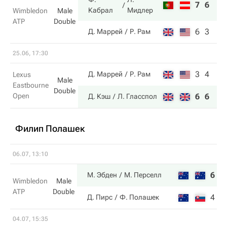
7
6
Кабрал
Мидлер
Wimbledon
Male
ATP
Double
6
3
Д. Маррей
Р. Рам
25.06, 17:30
3
4
Д. Маррей
Р. Рам
Lexus
Male
Eastbourne
Double
Open
6
6
Д. Кэш
Л. Гласспол
Филип Полашек
06.07, 13:10
6
6
М. Эбден
М. Перселл
Wimbledon
Male
ATP
Double
4
4
Д. Пирс
Ф. Полашек
04.07, 15:35