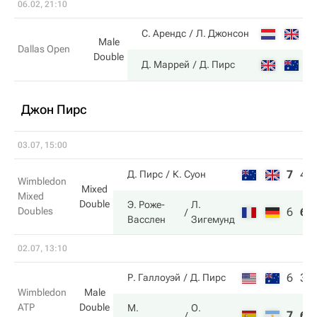
06.02, 21:10
6
С. Арендс
Л. Джонсон
Male
Dallas Open
Double
4
Д. Маррей
Д. Пирс
Джон Пирс
03.07, 15:00
7
4
Д. Пирс
К. Суон
Wimbledon
Mixed
Mixed
Double
Э. Роже-
Л.
Doubles
6
6
Васслен
Зигемунд
02.07, 13:10
6
3
Р. Галлоуэй
Д. Пирс
Wimbledon
Male
ATP
Double
М.
О.
7
6