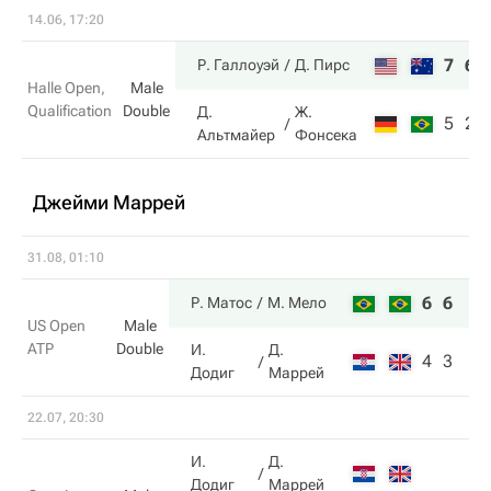
14.06, 17:20
7
6
Р. Галлоуэй
Д. Пирс
Halle Open,
Male
Qualification
Double
Д.
Ж.
5
2
Альтмайер
Фонсека
Джейми Маррей
31.08, 01:10
6
6
Р. Матос
М. Мело
US Open
Male
ATP
Double
И.
Д.
4
3
Додиг
Маррей
22.07, 20:30
И.
Д.
Додиг
Маррей