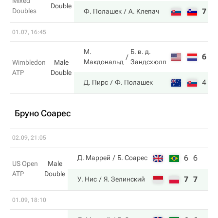
Mixed
Double
Doubles
7
4
Ф. Полашек
А. Клепач
01.07, 16:45
М.
Б. в. д.
6
6
Макдональд
Зандсхюлп
Wimbledon
Male
ATP
Double
4
4
Д. Пирс
Ф. Полашек
Бруно Соарес
02.09, 21:05
6
6
Д. Маррей
Б. Соарес
US Open
Male
ATP
Double
7
7
У. Нис
Я. Зелинский
01.09, 18:10