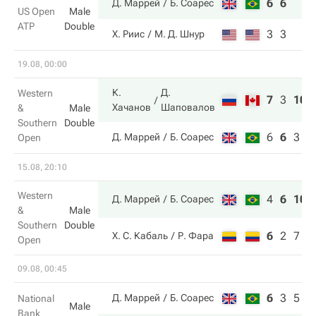
6
6
Д. Маррей
Б. Соарес
US Open
Male
ATP
Double
3
3
Х. Риис
М. Д. Шнур
19.08, 00:00
К.
Д.
Western
7
3
10
Хачанов
Шаповалов
&
Male
Southern
Double
6
6
3
Д. Маррей
Б. Соарес
Open
15.08, 20:10
Western
4
6
10
Д. Маррей
Б. Соарес
&
Male
Southern
Double
6
2
7
Х. С. Кабаль
Р. Фара
Open
09.08, 00:45
6
3
5
Д. Маррей
Б. Соарес
National
Male
Bank