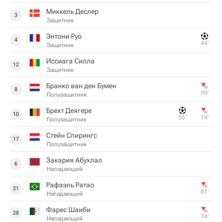
Миккель Деслер
3
Защитник
Энтони Руо
4
44‎’‎
Защитник
Иссиага Силла
12
Защитник
Бранко ван ден Бумен
8
90‎’‎
Полузащитник
Брехт Деягере
10
55‎’‎
74‎’‎
Полузащитник
Стейн Спирингс
17
Полузащитник
Закария Абухлал
6
Нападающий
Рафаэль Ратао
21
81‎’‎
Нападающий
Фарес Шаиби
28
74‎’‎
Нападающий