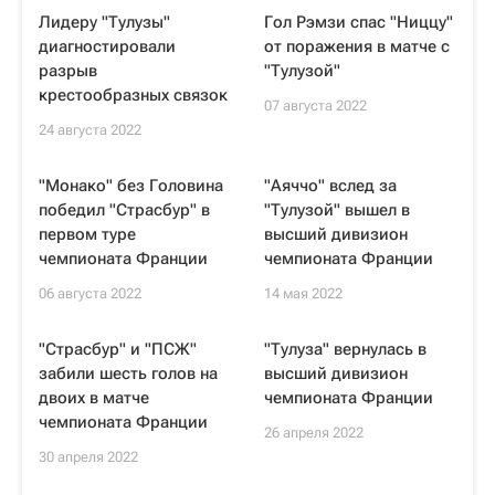
Лидеру "Тулузы"
Гол Рэмзи спас "Ниццу"
диагностировали
от поражения в матче с
разрыв
"Тулузой"
крестообразных связок
07 августа 2022
24 августа 2022
"Монако" без Головина
"Аяччо" вслед за
победил "Страсбур" в
"Тулузой" вышел в
первом туре
высший дивизион
чемпионата Франции
чемпионата Франции
06 августа 2022
14 мая 2022
"Страсбур" и "ПСЖ"
"Тулуза" вернулась в
забили шесть голов на
высший дивизион
двоих в матче
чемпионата Франции
чемпионата Франции
26 апреля 2022
30 апреля 2022