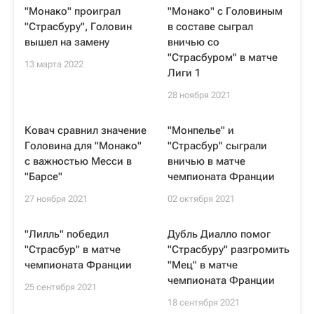
"Монако" проиграл
"Монако" с Головиным
"Страсбуру", Головин
в составе сыграл
вышел на замену
вничью со
"Страсбуром" в матче
13 марта 2022
Лиги 1
28 ноября 2021
Ковач сравнил значение
"Монпелье" и
Головина для "Монако"
"Страсбур" сыграли
с важностью Месси в
вничью в матче
"Барсе"
чемпионата Франции
27 ноября 2021
02 октября 2021
"Лилль" победил
Дубль Диалло помог
"Страсбур" в матче
"Страсбуру" разгромить
чемпионата Франции
"Мец" в матче
чемпионата Франции
25 сентября 2021
18 сентября 2021