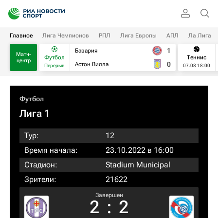
Главное
Лига Чемпионов
РПЛ
Лига Европы
АПЛ
Ла Лига
1
Бавария
Матч-
Футбол
Теннис
центр
0
Астон Вилла
Перерыв
07.08 18:00
Футбол
Лига 1
Тур:
12
Время начала:
23.10.2022 в 16:00
Стадион:
Stadium Municipal
Зрители:
21622
Завершен
2
:
2