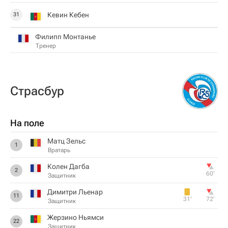
Кевин Кебен
31
Филипп Монтанье
Тренер
Страсбур
На поле
Матц Зельс
1
Вратарь
Колен Дагба
2
60‎’‎
Защитник
Димитри Льенар
11
31‎’‎
72‎’‎
Защитник
Жерзино Ньямси
22
Защитник