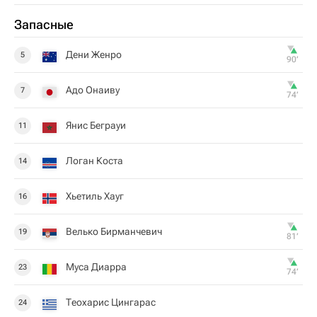
Запасные
Дени Женро
5
90‎’‎
Адо Онаиву
7
74‎’‎
Янис Беграуи
11
Логан Коста
14
Хьетиль Хауг
16
Велько Бирманчевич
19
81‎’‎
Муса Диарра
23
74‎’‎
Теохарис Цингарас
24