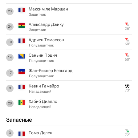
Максим ле Маршан
23
Защитник
Александр Джику
24
26‎’‎
Защитник
Адриен Томассон
10
60‎’‎
Полузащитник
Саньин Прцич
14
60‎’‎
Полузащитник
Жан-Рикнер Бельгард
17
Полузащитник
Кевин Гамейро
9
73‎’‎
Нападающий
Хабиб Диалло
20
Нападающий
Запасные
Тома Делен
3
72‎’‎