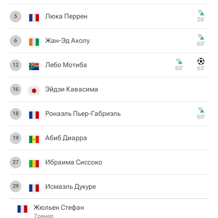
Люка Перрен
5
26‎’‎
Жан-Эд Ахолу
6
60‎’‎
Лебо Мотиба
12
60‎’‎
65‎’‎
Эйдзи Кавасима
16
Ронаэль Пьер-Габриэль
18
60‎’‎
Абиб Диарра
19
Ибраима Сиссоко
27
Исмаэль Дукуре
29
Жюльен Стефан
Тренер