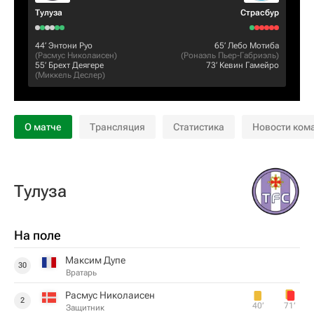
Тулуза
Страсбур
44‎’‎
Энтони Руо
65‎’‎
Лебо Мотиба
(
Расмус Николаисен
)
(
Ронаэль Пьер-Габриэль
)
55‎’‎
Брехт Деягере
73‎’‎
Кевин Гамейро
(
Миккель Деслер
)
О матче
Трансляция
Статистика
Новости ком
Тулуза
На поле
Максим Дупе
30
Вратарь
Расмус Николаисен
2
40‎’‎
71‎’‎
Защитник