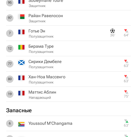
Souleymane Toure
95
Защитник
Райан Равелосон
97
Защитник
Готье Эн
7
36‎’‎
64‎’‎
Полузащитник
Бирама Туре
12
Полузащитник
Сирики Дембеле
77
63‎’‎
Полузащитник
Хан-Ноа Массенго
80
63‎’‎
Полузащитник
Маттис Аблин
19
75‎’‎
Нападающий
Запасные
Youssouf M'Changama
6
63‎’‎