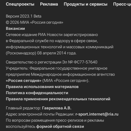
Спецпроекты
Реклама
Продукты и сервисы
Пресс-ц
Версия 2023.1 Beta
© 2026 МИА «Россия сегодня»
Вакансии
Сетевое издание РИА Новости зарегистрировано
в Федеральной службе по надзору в сфере связи,
информационных технологий и массовых коммуникаций
(Роскомнадзор) 08 апреля 2014 года.
Свидетельство о регистрации Эл № ФС77-57640
Учредитель: Федеральное государственное унитарное
предприятие Международное информационное агентство
«Россия сегодня»
(МИА «Россия сегодня»).
Правила использования материалов
Политика конфиденциальности
Правила применения рекомендательных технологий
Главный редактор:
Гаврилова А.В.
Адрес электронной почты Редакции:
r-sport.internet@ria.ru
По вопросам размещения пресс-релизов и рекламы
воспользуйтесь
формой обратной связи