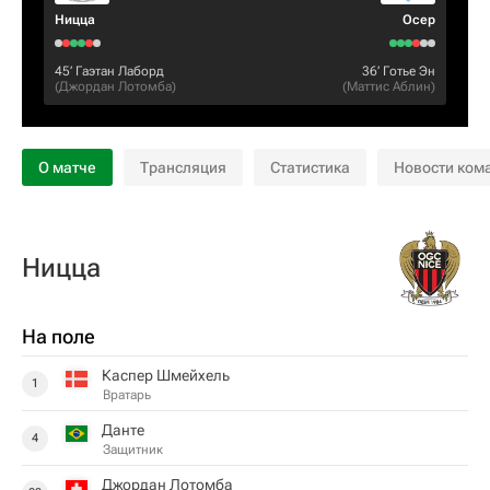
Ницца
Осер
45‎’‎
Гаэтан Лаборд
36‎’‎
Готье Эн
(
Джордан Лотомба
)
(
Маттис Аблин
)
О матче
Трансляция
Статистика
Новости ком
Ницца
На поле
Каспер Шмейхель
1
Вратарь
Данте
4
Защитник
Джордан Лотомба