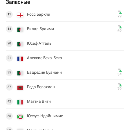
Запасные
Росс Баркли
11
79‎’‎
Билал Браими
14
69‎’‎
Юсеф Атталь
20
Алексис Бека-Бека
21
Бадредин Буанани
35
34‎’‎
Реда Белахиан
37
79‎’‎
Маттиа Вити
42
Юссуф Ндайшимие
55