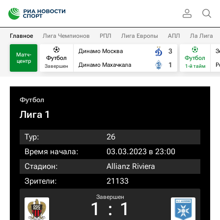
Главное
Лига Чемпионов
РПЛ
Лига Европы
АПЛ
Ла Лига
3
Динамо Москва
З
Матч-
Футбол
Футбол
центр
1
Динамо Махачкала
Р
Завершен
1-й тайм
Футбол
Лига 1
Тур:
26
Время начала:
03.03.2023 в 23:00
Стадион:
Allianz Riviera
Зрители:
21133
Завершен
1
:
1