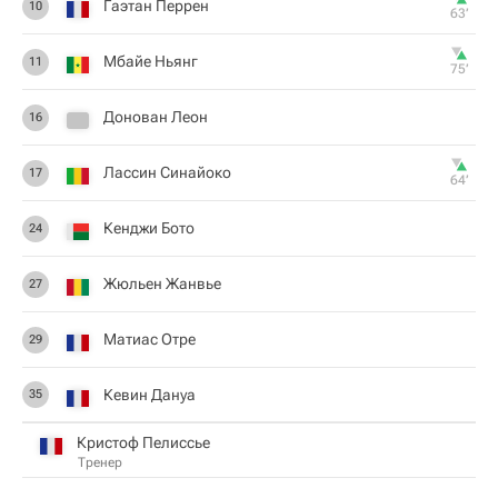
Гаэтан Перрен
10
63‎’‎
Мбайе Ньянг
11
75‎’‎
Донован Леон
16
Лассин Синайоко
17
64‎’‎
Кенджи Бото
24
Жюльен Жанвье
27
Матиас Отре
29
Кевин Дануа
35
Кристоф Пелиссье
Тренер