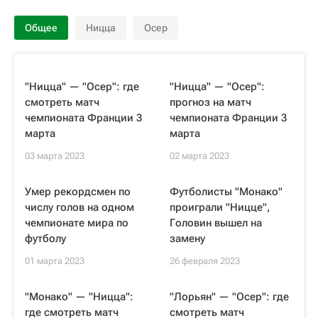
Общее
Ницца
Осер
"Ницца" — "Осер": где
"Ницца" — "Осер":
смотреть матч
прогноз на матч
чемпионата Франции 3
чемпионата Франции 3
марта
марта
03 марта 2023
02 марта 2023
Умер рекордсмен по
Футболисты "Монако"
числу голов на одном
проиграли "Ницце",
чемпионате мира по
Головин вышел на
футболу
замену
01 марта 2023
26 февраля 2023
"Монако" — "Ницца":
"Лорьян" — "Осер": где
где смотреть матч
смотреть матч