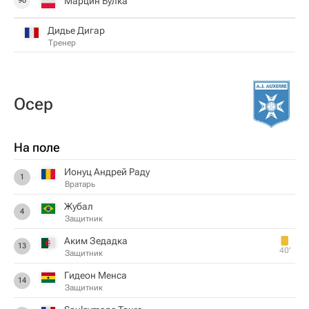
Марцин Булка
90
Дидье Дигар
Тренер
Осер
На поле
Ионуц Андрей Раду
1
Вратарь
Жубал
4
Защитник
Аким Зедадка
13
40‎’‎
Защитник
Гидеон Менса
14
Защитник