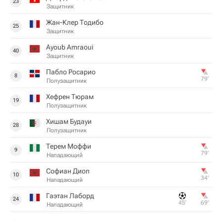
23
Защитник
Жан-Клер Тодибо
25
Защитник
Ayoub Amraoui
40
Защитник
Пабло Росарио
8
79‎’‎
Полузащитник
Хефрен Тюрам
19
Полузащитник
Хишам Будауи
28
Полузащитник
Терем Моффи
9
79‎’‎
Нападающий
Софиан Диоп
10
34‎’‎
Нападающий
Гаэтан Лаборд
24
45‎’‎
69‎’‎
Нападающий