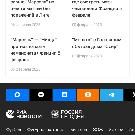
серию "Марселя" из
где смотреть матч
девяти матчей без
чемпионата Франции 5
поражений в Лиге 1
февраля
06 февраля 2023
05 февраля 2023
"Марсель" — "Ницца":
"Монако" с Головиным
прогноз на матч
обыграл дома "Осер"
чемпионата Франции 5
02 февраля 2023
февраля
05 февраля 2023
Футбол
Фигурное катание
Биатлон
ЗОЖ
Хоккей
Ав