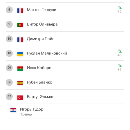
Маттео Гендузи
6
72‎’‎
Витор Оливьера
9
Димитри Пайе
10
Руслан Малиновский
18
46‎’‎
Исса Каборе
29
85‎’‎
Рубен Бланко
36
Бартуг Эльмаз
47
Игорь Тудор
Тренер