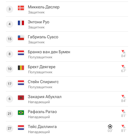
Миккель Деслер
3
Защитник
Энтони Руо
4
Защитник
Габриэль Суасо
15
Защитник
Бранко ван ден Бумен
8
84‎’‎
Полузащитник
Брехт Деягере
10
67‎’‎
Полузащитник
Стейн Спирингс
17
Полузащитник
Закария Абухлал
6
84‎’‎
Нападающий
Рафаэль Ратао
21
81‎’‎
Нападающий
Тейс Даллинга
27
03‎’‎
81‎’‎
Нападающий