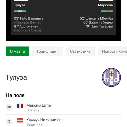
Тулуза
Марсель
03‎’‎
Тейс Даллинга
52‎’‎
Шансель Мбемба
(
Миккель Деслер
)
60‎’‎
Дженгиз Ундер
87‎’‎
Адо Онаиву
79‎’‎
Нуно Тавареш
(
Габриэль Суасо
)
О матче
Трансляция
Статистика
Новости ком
Тулуза
На поле
Максим Дупе
30
Вратарь
Расмус Николаисен
2
Защитник