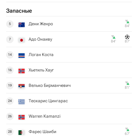
Запасные
Дени Женро
5
84‎’‎
Адо Онаиву
7
84‎’‎
87‎’‎
Логан Коста
14
Хьетиль Хауг
16
Велько Бирманчевич
19
81‎’‎
Теохарис Цингарас
24
Warren Kamanzi
26
Фарес Шаиби
28
67‎’‎