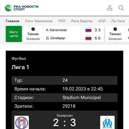
Главное
Лига Чемпионов
РПЛ
Лига Европы
АПЛ
Ла Лига
3
3
А. Калинская
Матч-
Теннис
Теннис
центр
6
6
Д. Шнайдер
Завершен
Завершен
Футбол
Лига 1
Тур:
24
Время начала:
19.02.2023 в 22:45
Стадион:
Stadium Municipal
Зрители:
29218
Завершен
2
:
3