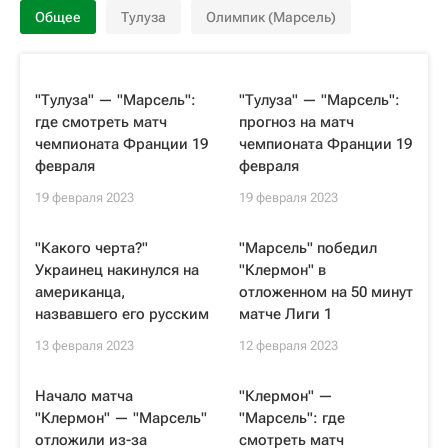
Общее
Тулуза
Олимпик (Марсель)
"Тулуза" — "Марсель":
"Тулуза" — "Марсель":
где смотреть матч
прогноз на матч
чемпионата Франции 19
чемпионата Франции 19
февраля
февраля
19 февраля 2023
19 февраля 2023
"Какого черта?"
"Марсель" победил
Украинец накинулся на
"Клермон" в
американца,
отложенном на 50 минут
назвавшего его русским
матче Лиги 1
13 февраля 2023
12 февраля 2023
Начало матча
"Клермон" —
"Клермон" — "Марсель"
"Марсель": где
отложили из-за
смотреть матч