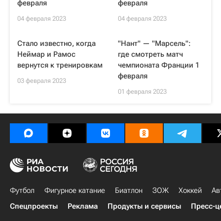
февраля
февраля
04 февраля 2023
04 февраля 2023
Стало известно, когда
"Нант" — "Марсель":
Неймар и Рамос
где смотреть матч
вернутся к тренировкам
чемпионата Франции 1
февраля
03 февраля 2023
01 февраля 2023
Футбол
Фигурное катание
Биатлон
ЗОЖ
Хоккей
Ав
Спецпроекты
Реклама
Продукты и сервисы
Пресс-ц