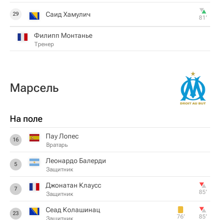
Саид Хамулич
29
81‎’‎
Филипп Монтанье
Тренер
Марсель
На поле
Пау Лопес
16
Вратарь
Леонардо Балерди
5
Защитник
Джонатан Клаусс
7
85‎’‎
Защитник
Сеад Колашинац
23
76‎’‎
85‎’‎
Защитник