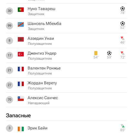
Нуно Тавареш
30
78‎’‎
Защитник
Шансель Мбемба
99
52‎’‎
Защитник
Аззедин Унаи
8
46‎’‎
Полузащитник
Дженгиз Ундер
17
54‎’‎
59‎’‎
72‎’‎
Полузащитник
Валентен Ронжье
21
Полузащитник
Жордан Верету
27
Полузащитник
Алексис Санчес
70
Нападающий
Запасные
Эрик Байи
3
85‎’‎