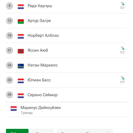
Реда Харчуш
9
83‎’‎
Артур Загре
12
Норберт Алблас
18
Яссин Аюб
21
83‎’‎
Натан Маркело
24
Юлиан Басс
33
69‎’‎
Серано Сеймор
34
Маринус Дийкхуйзен
Тренер