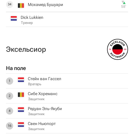
Мохамед Бушуари
34
58‎’‎
Dick Lukkien
Тренер
Эксельсиор
На поле
Стейн ван Гассел
1
Вратарь
Сибе Хореманс
2
Защитник
Редуан Эль-Якуби
4
Защитник
Свен Ньюпорт
16
Защитник