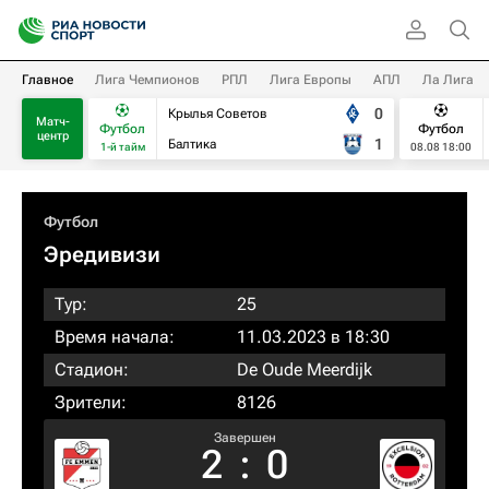
Главное
Лига Чемпионов
РПЛ
Лига Европы
АПЛ
Ла Лига
0
Крылья Советов
Матч-
Футбол
Футбол
центр
1
Балтика
1-й тайм
08.08 18:00
Футбол
Эредивизи
Тур:
25
Время начала:
11.03.2023 в 18:30
Стадион:
De Oude Meerdijk
Зрители:
8126
Завершен
2
:
0