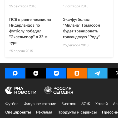
25 сентября 2016
17 октября 2015
ПСВ в ранге чемпиона
Экс-футболист
Нидерландов по
"Милана" Томассон
футболу победил
будет тренировать
"Эксельсиор" в 32-м
голландскую "Роду"
туре
26 декабря 2013
25 апреля 2015
Футбол
Фигурное катание
Биатлон
ЗОЖ
Хоккей
Ав
Спецпроекты
Реклама
Продукты и сервисы
Пресс-ц