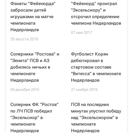
Фанаты "Фейенорда"
"Фейенорд" проиграл
забросали детей
"Эксельсиору" и
игрушками на матче
отсрочил определение
чемпионата
чемпиона Нидерландов
Нидерландов
07 мая 2017
20 августа 2018
Соперники "Ростова" и
Футболист Корян
"Зенита" ПСВ и АЗ
дебютировал в
добились ничьих в
стартовом составе
чемпионате
"Витесса" в чемпионате
Нидерландов
Нидерландов
04 декабря 2016
27 ноября 2016
Соперник ФК "Ростов"
ПСВ на последних
по ЛЧ ПСВ победил
минутах упустил победу
"Эксельсиор" в
над "Эксельсиором" в
чемпионате
чемпионате
Нидерландов
Нидерландов