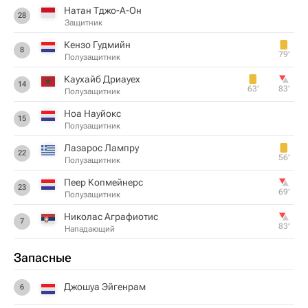
Натан Тджо-А-Он
28
Защитник
Кензо Гудмийн
8
79‎’‎
Полузащитник
Каухайб Дриауех
14
63‎’‎
83‎’‎
Полузащитник
Ноа Науйокс
15
Полузащитник
Лазарос Лампру
22
56‎’‎
Полузащитник
Пеер Копмейнерс
23
69‎’‎
Полузащитник
Николас Аграфиотис
7
83‎’‎
Нападающий
Запасные
Джошуа Эйгенрам
6