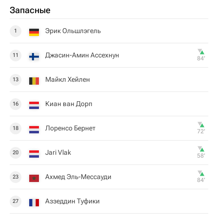
Запасные
Эрик Ольшлэгель
1
Джасин-Амин Ассехнун
11
84‎’‎
Майкл Хейлен
13
Киан ван Дорп
16
Лоренсо Бернет
18
72‎’‎
Jari Vlak
20
58‎’‎
Ахмед Эль-Мессауди
23
84‎’‎
Аззеддин Туфики
27