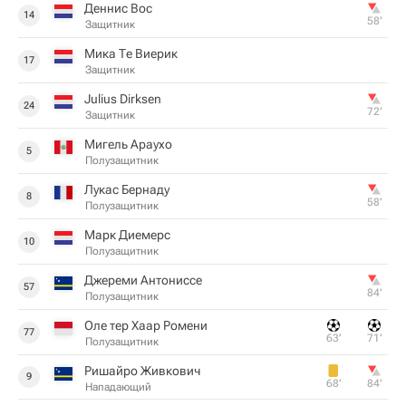
Деннис Вос
14
58‎’‎
Защитник
Мика Те Виерик
17
Защитник
Julius Dirksen
24
72‎’‎
Защитник
Мигель Араухо
5
Полузащитник
Лукас Бернаду
8
58‎’‎
Полузащитник
Марк Диемерс
10
Полузащитник
Джереми Антониссе
57
84‎’‎
Полузащитник
Оле тер Хаар Ромени
77
63‎’‎
71‎’‎
Полузащитник
Ришайро Живкович
9
68‎’‎
84‎’‎
Нападающий