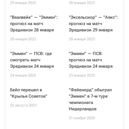
29 января 2023
28 января 2023
"Ваалвейк" — "Эммен":
"Эксельсиор" — "Аякс":
прогноз на матч
прогноз на матч
Эредивизи 28 января
Эредивизи 29 января
28 января 2023
28 января 2023
"Эммен" — ПСВ: где
"Эммен" — ПСВ:
смотреть матч
прогноз на матч
Эредивизи 24 января
Эредивизи 24 января
24 января 2023
23 января 2023
Бейл перешел в
"Фейенорд" обыграл
"Крылья Советов"
"Эммен" в 7-м туре
чемпионата
25 августа 2021
Нидерландов
01 ноября 2020