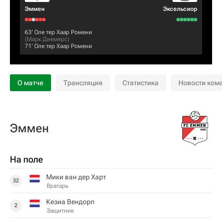
Эммен
Эксельсиор
63‎’‎
Оле тер Хаар Ромени
(
Марк Диемерс
)
71‎’‎
Оле тер Хаар Ромени
О матче
Трансляция
Статистика
Новости ком
Эммен
На поле
Мики ван дер Харт
32
Вратарь
Кезиа Вендорп
2
Защитник