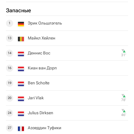
Запасные
Эрик Ольшлэгель
1
Майкл Хейлен
13
Деннис Вос
14
31‎’‎
Киан ван Дорп
16
Ben Scholte
19
Jari Vlak
20
78‎’‎
Julius Dirksen
24
46‎’‎
Аззеддин Туфики
27