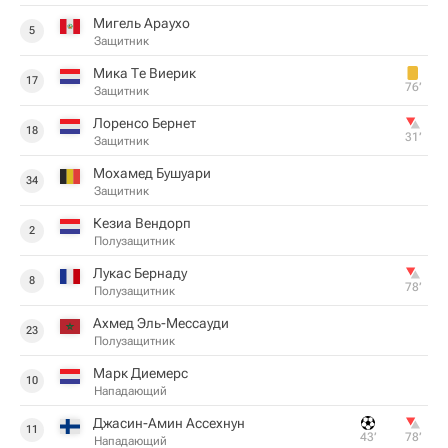
Мигель Араухо
5
Защитник
Мика Те Виерик
17
76‎’‎
Защитник
Лоренсо Бернет
18
31‎’‎
Защитник
Мохамед Бушуари
34
Защитник
Кезиа Вендорп
2
Полузащитник
Лукас Бернаду
8
78‎’‎
Полузащитник
Ахмед Эль-Мессауди
23
Полузащитник
Марк Диемерс
10
Нападающий
Джасин-Амин Ассехнун
11
43‎’‎
78‎’‎
Нападающий