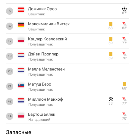
Доминик Ороз
6
87‎’‎
Защитник
Максимилиан Виттек
32
68‎’‎
83‎’‎
Защитник
Кацпер Козловский
17
59‎’‎
77‎’‎
Полузащитник
Дэйви Проппер
19
59‎’‎
70‎’‎
Полузащитник
Мелле Меленстеен
20
Полузащитник
Матуш Беро
21
68‎’‎
Полузащитник
Миллион Манхоф
42
33‎’‎
77‎’‎
Полузащитник
Бартош Бялек
14
70‎’‎
Нападающий
Запасные