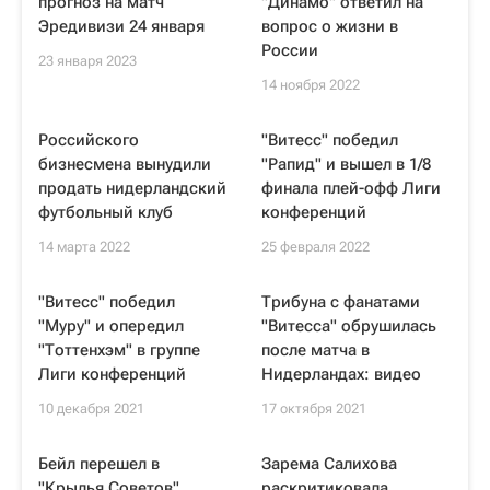
прогноз на матч
"Динамо" ответил на
Эредивизи 24 января
вопрос о жизни в
России
23 января 2023
14 ноября 2022
Российского
"Витесс" победил
бизнесмена вынудили
"Рапид" и вышел в 1/8
продать нидерландский
финала плей-офф Лиги
футбольный клуб
конференций
14 марта 2022
25 февраля 2022
"Витесс" победил
Трибуна с фанатами
"Муру" и опередил
"Витесса" обрушилась
"Тоттенхэм" в группе
после матча в
Лиги конференций
Нидерландах: видео
10 декабря 2021
17 октября 2021
Бейл перешел в
Зарема Салихова
"Крылья Советов"
раскритиковала