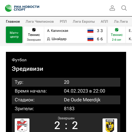
Главное
Лига Чемпионов
РПЛ
Лига Европы
АПЛ
Ла Лига
3
3
А. Калинская
Е
Матч-
Теннис
Теннис
центр
6
6
Д. Шнайдер
К
Завершен
2-й сет
Футбол
Эредивизи
Тур:
20
Время начала:
04.02.2023 в 22:00
Стадион:
De Oude Meerdijk
Зрители:
8183
Завершен
2
:
2