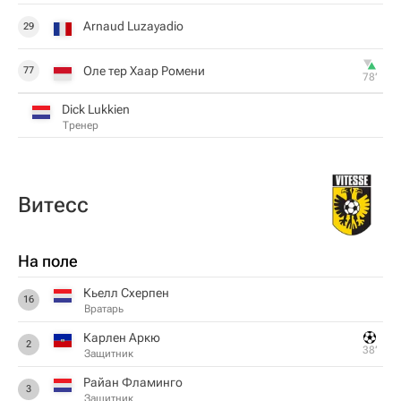
Arnaud Luzayadio
29
Оле тер Хаар Ромени
77
78‎’‎
Dick Lukkien
Тренер
Витесс
На поле
Кьелл Схерпен
16
Вратарь
Карлен Аркю
2
38‎’‎
Защитник
Райан Фламинго
3
Защитник