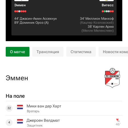
Эммен
Витесс
44‎’‎
Джасин-Амин Ассехнун
34‎’‎
Миллион Манхоф
89‎’‎
Доминик Ороз
(А)
(
Кацпер Козловский
)
38‎’‎
Карлен Аркю
(
Мелле Меленстеен
)
О матче
Трансляция
Статистика
Новости ком
Эммен
На поле
Мики ван дер Харт
32
Вратарь
Джероен Велдмат
4
46‎’‎
Защитник