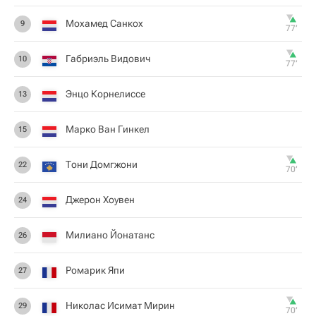
Мохамед Санкох
9
77‎’‎
Габриэль Видович
10
77‎’‎
Энцо Корнелиссе
13
Марко Ван Гинкел
15
Тони Домгжони
22
70‎’‎
Джерон Хоувен
24
Милиано Йонатанс
26
Ромарик Япи
27
Николас Исимат Мирин
29
70‎’‎