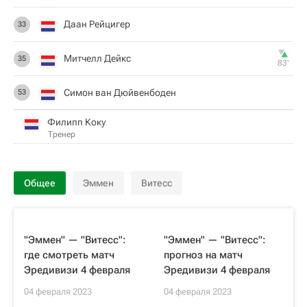
Даан Рейцигер
33
Митчелл Дейкс
35
83‎’‎
Симон ван Дюйвенбоден
53
Филипп Коку
Тренер
Общее
Эммен
Витесс
"Эммен" — "Витесс":
"Эммен" — "Витесс":
где смотреть матч
прогноз на матч
Эредивизи 4 февраля
Эредивизи 4 февраля
04 февраля 2023
04 февраля 2023