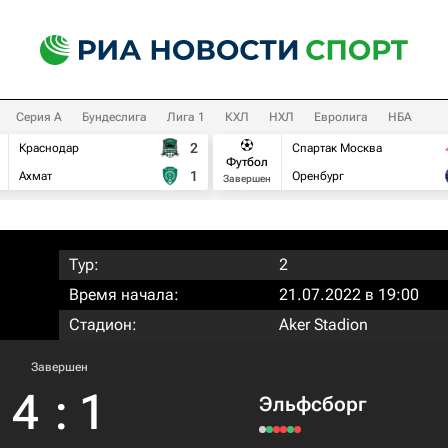
Серия А
Бундеслига
Лига 1
КХЛ
НХЛ
Евролига
НБА
2
Краснодар
Спартак Москва
Футбол
1
Ахмат
Оренбург
Завершен
Тур:
2
Время начала:
21.07.2022 в 19:00
Стадион:
Aker Stadion
Завершен
4
:
1
Эльфсборг