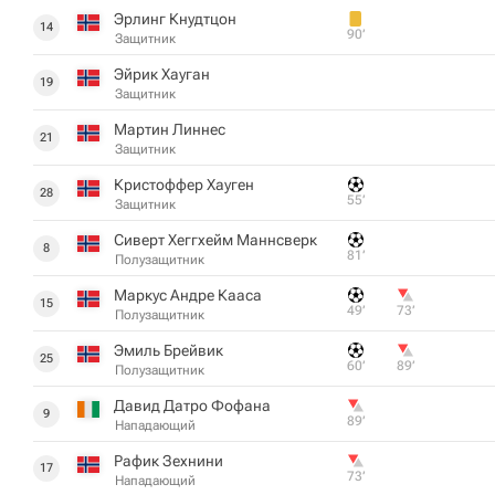
Эрлинг Кнудтцон
14
90‎’‎
Защитник
Эйрик Хауган
19
Защитник
Мартин Линнес
21
Защитник
Кристоффер Хауген
28
55‎’‎
Защитник
Сиверт Хеггхейм Маннсверк
8
81‎’‎
Полузащитник
Маркус Андре Кааса
15
49‎’‎
73‎’‎
Полузащитник
Эмиль Брейвик
25
60‎’‎
89‎’‎
Полузащитник
Давид Датро Фофана
9
89‎’‎
Нападающий
Рафик Зехнини
17
73‎’‎
Нападающий