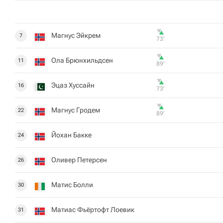
Магнус Эйкрем
7
73‎’‎
Ола Брюнхильдсен
11
89‎’‎
Эцаз Хуссайн
16
73‎’‎
Магнус Гродем
22
89‎’‎
Йохан Бакке
24
Оливер Петерсен
26
Матис Болли
30
Матиас Фьёртофт Лоевик
31