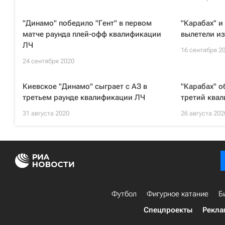
"Динамо" победило "Гент" в первом
"Карабах" и
матче раунда плей-офф квалификации
вылетели и
ЛЧ
16 сентября 2
24 сентября 2020
Киевское "Динамо" сыграет с АЗ в
"Карабах" о
третьем раунде квалификации ЛЧ
третий ква
31 августа 2020
26 августа 202
Футбол
Фигурное катание
Б
Спецпроекты
Рекла