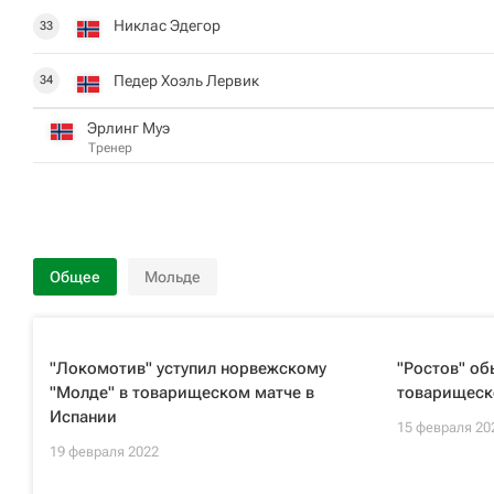
Никлас Эдегор
33
Педер Хоэль Лервик
34
Эрлинг Муэ
Тренер
Общее
Мольде
"Локомотив" уступил норвежскому
"Ростов" об
"Молде" в товарищеском матче в
товарищеск
Испании
15 февраля 20
19 февраля 2022