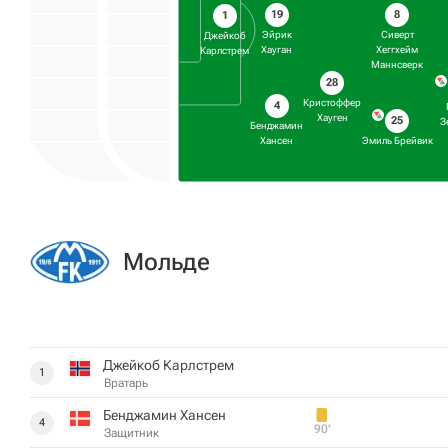
19
8
1
Эйрик
Сиверт
Джейкоб
Хауган
Хеггхейм
Карлстрем
Маннсверк
28
Кристоффер
4
Хауген
25
З
Бенджамин
Хансен
Эмиль Брейвик
Мольде
Джейкоб Карлстрем
1
Вратарь
Бенджамин Хансен
4
90‎’‎
Защитник