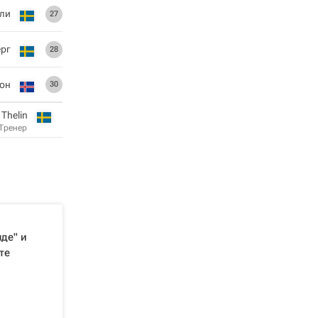
ели
27
рг
28
он
30
Thelin
Тренер
де" и
те