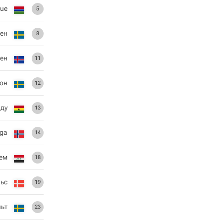
jue
5
мен
8
сен
11
он
12
ду
13
Aga
14
ем
18
льс
19
льт
23