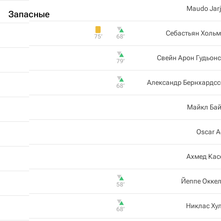
Maudo Jar
Запасные
Себастьян Холь
75‎’‎
68‎’‎
Свейн Арон Гудьон
79‎’‎
Александр Бернхардсс
68‎’‎
Майкл Бай
Oscar 
Ахмед Кас
Йеппе Окке
58‎’‎
Никлас Ху
68‎’‎