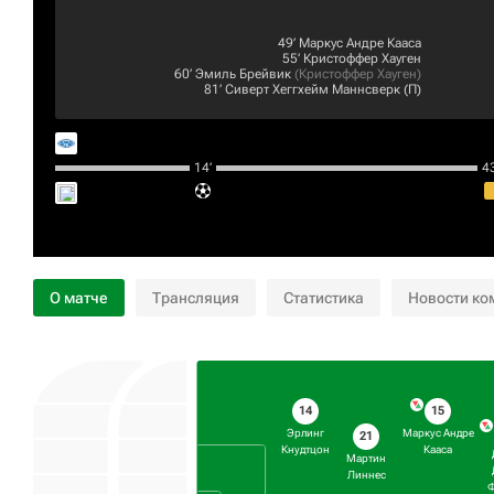
49‎’‎
Маркус Андре Кааса
55‎’‎
Кристоффер Хауген
60‎’‎
Эмиль Брейвик
(
Кристоффер Хауген
)
81‎’‎
Сиверт Хеггхейм Маннсверк
(П)
14‎’‎
43‎
О матче
Трансляция
Статистика
Новости ко
14
15
Эрлинг
Маркус Андре
21
Кнудтцон
Кааса
Мартин
Линнес
Ф