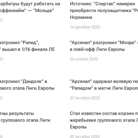
арбитры будут работать на
Источник: "Спартак" намерен
Хоффенхайм" — "Мольде"
приобрести полузащитника "Р
Норманна
21
14 декабря 2020
азгромил "Рапид",
"Арсенал" разгромил "Молде"
 вышел в 1/16 финала ЛЕ
в плей-офф Лиги Европы
20
26 ноября 2020
азгромил "Дандолк" в
"Арсенал" одержал волевую по
ового этапа Лиги Европы
"Рапидом" в матче Лиги Евро
20
22 октября 2020
тны результаты
Стал известен состав корзин 
группового этапа Лиги
жеребьевке группового этапа 
Европы
20
02 октября 2020