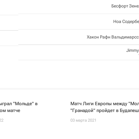
Бесфорт Зен
Ноа Содербе
Хакон Рафн Вальдимарсс
Jimmy 
ыграл "Мольде" в
Матч Лиги Европы между "Мол
ом матче
"Гранадой" пройдет в Будапеш
22
03 марта 2021