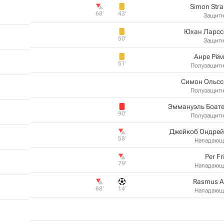
Simon Str
68‎’‎
43‎’‎
Защит
Юхан Ларсс
50‎’‎
Защит
Анре Рём
51‎’‎
Полузащит
Симон Ольсс
Полузащит
Эммануэль Боат
90‎’‎
Полузащит
Джейкоб Ондрей
58‎’‎
Нападающ
Per Fr
79‎’‎
Нападающ
Rasmus A
68‎’‎
14‎’‎
Нападающ