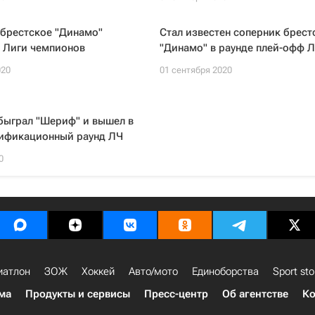
 брестское "Динамо"
Стал известен соперник брест
з Лиги чемпионов
"Динамо" в раунде плей-офф 
020
01 сентября 2020
быграл "Шериф" и вышел в
лификационный раунд ЛЧ
0
иатлон
ЗОЖ
Хоккей
Авто/мото
Единоборства
Sport sto
ма
Продукты и сервисы
Пресс-центр
Об агентстве
Ко