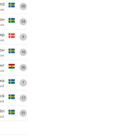
and
20
ник
он
24
ник
ер
6
ник
он
10
ник
енг
26
ник
ка
7
ий
ick
17
ий
lm
21
ий