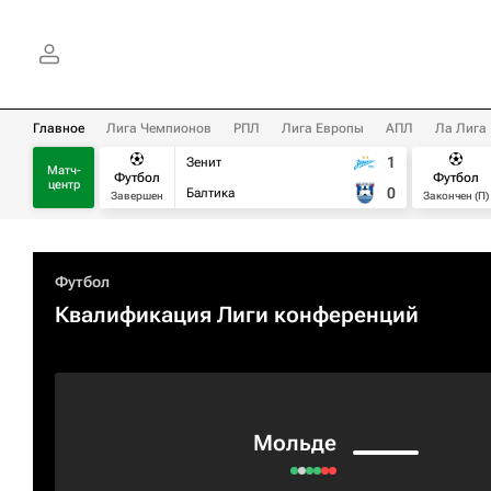
Главное
Лига Чемпионов
РПЛ
Лига Европы
АПЛ
Ла Лига
1
Зенит
Матч-
Футбол
Футбол
центр
0
Балтика
Завершен
Закончен (П)
Футбол
Квалификация Лиги конференций
Мольде