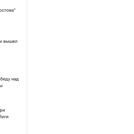
остова"
 и вышел
беду над
пы
при
Лиги