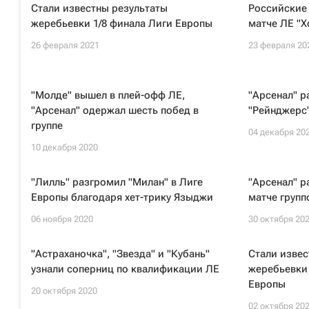
Стали известны результаты
Российские 
жеребьевки 1/8 финала Лиги Европы
матче ЛЕ "
26 февраля 2021
23 февраля 20
"Молде" вышел в плей-офф ЛЕ,
"Арсенал" р
"Арсенал" одержал шесть побед в
"Рейнджерс"
группе
04 декабря 20
10 декабря 2020
"Лилль" разгромил "Милан" в Лиге
"Арсенал" р
Европы благодаря хет-трику Языджи
матче групп
06 ноября 2020
30 октября 20
"Астраханочка", "Звезда" и "Кубань"
Стали извес
узнали соперниц по квалификации ЛЕ
жеребьевки 
Европы
20 октября 2020
02 октября 20