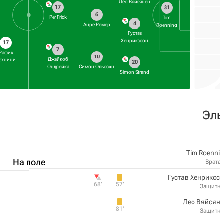
Лео Вяйсянен
17
31
6
Per Frick
Tim
4
Анре Рёмер
Roenning
Густав
Хенрикссон
17
7
Рафик
10
Джейкоб
ехнини
20
Ондрейка
Симон Ольссон
Simon Strand
Эл
Tim Roenn
На поле
Врат
Густав Хенрикс
68‎’‎
57‎’‎
Защит
Лео Вяйсян
81‎’‎
Защит