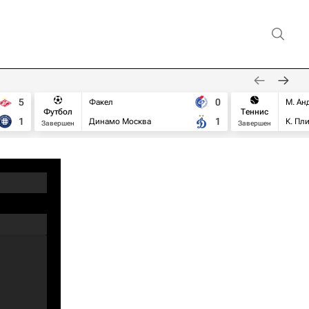
5
0
Факел
М. Ан
Футбол
Теннис
1
1
Динамо Москва
К. Пл
Завершен
Завершен