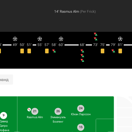
14‎’‎
Rasmus Alm
(
Per Frick
)
’‎
49‎’‎
50‎’‎
51‎’‎
55‎’‎
57‎’‎
58‎’‎
60‎’‎
68‎’‎
73‎’‎
75‎’‎
79‎’‎
81‎’‎
манд
24
21
26
Юхан Ларссон
9
Rasmus Alm
Эммануэль
Давид
Боатенг
Датро
15
офана