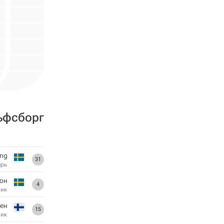
ьфсборг
ing
31
арь
сон
4
ник
ен
15
ник