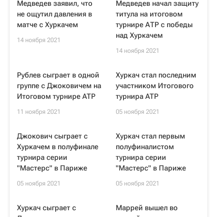
Медведев заявил, что
Медведев начал защиту
не ощутил давления в
титула на итоговом
матче с Хуркачем
турнире АТР с победы
над Хуркачем
14 ноября 2021
14 ноября 2021
Рублев сыграет в одной
Хуркач стал последним
группе с Джоковичем на
участником Итогового
Итоговом турнире ATP
турнира ATP
11 ноября 2021
05 ноября 2021
Джокович сыграет с
Хуркач стал первым
Хуркачем в полуфинале
полуфиналистом
турнира серии
турнира серии
"Мастерс" в Париже
"Мастерс" в Париже
05 ноября 2021
05 ноября 2021
Хуркач сыграет с
Маррей вышел во