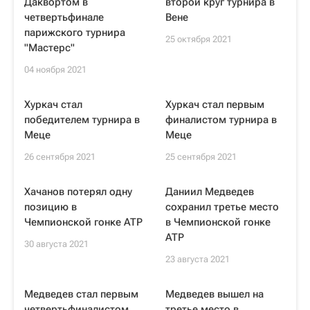
Даквортом в
второй круг турнира в
четвертьфинале
Вене
парижского турнира
25 октября 2021
"Мастерс"
04 ноября 2021
Хуркач стал
Хуркач стал первым
победителем турнира в
финалистом турнира в
Меце
Меце
26 сентября 2021
25 сентября 2021
Хачанов потерял одну
Даниил Медведев
позицию в
сохранил третье место
Чемпионской гонке ATP
в Чемпионской гонке
ATP
30 августа 2021
23 августа 2021
Медведев стал первым
Медведев вышел на
четвертьфиналистом
третье место в