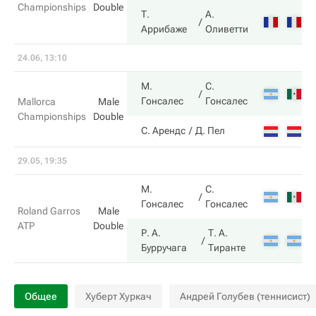
Championships
Double
Т.
А.
7
Аррибаже
Оливетти
24.06, 13:10
М.
С.
7
Гонсалес
Гонсалес
Mallorca
Male
Championships
Double
6
С. Арендс
Д. Пел
29.05, 19:35
М.
С.
5
Гонсалес
Гонсалес
Roland Garros
Male
ATP
Double
Р. А.
Т. А.
7
Бурручага
Тиранте
Общее
Хуберт Хуркач
Андрей Голубев (теннисист)