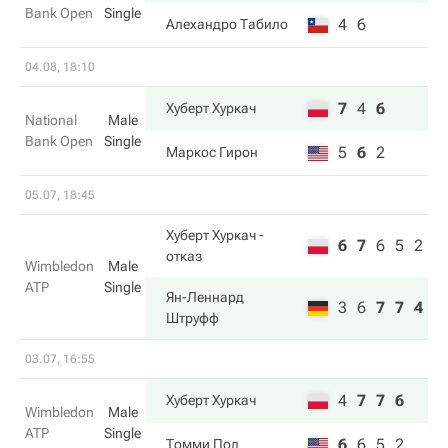
Bank Open
Single
4
6
Алехандро Табило
04.08, 18:10
7
4
6
Хуберт Хуркач
National
Male
Bank Open
Single
5
6
2
Маркос Гирон
05.07, 18:45
Хуберт Хуркач
-
6
7
6
5
2
отказ
Wimbledon
Male
ATP
Single
Ян-Леннард
3
6
7
7
4
Штруфф
03.07, 16:55
4
7
7
6
Хуберт Хуркач
Wimbledon
Male
ATP
Single
6
6
5
2
Томми Пол