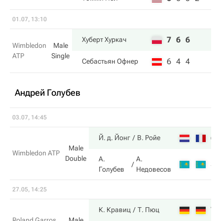
01.07, 13:10
7
6
6
Хуберт Хуркач
Wimbledon
Male
ATP
Single
6
4
4
Себастьян Офнер
Андрей Голубев
03.07, 14:45
6
Й. д. Йонг
В. Ройе
Male
Wimbledon ATP
Double
А.
А.
3
Голубев
Недовесов
27.05, 14:25
7
К. Кравиц
Т. Пюц
Roland Garros
Male