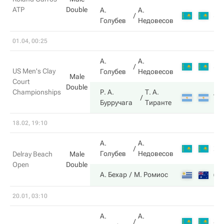
ATP
Double
А.
А.
5
Голубев
Недовесов
01.04, 00:25
А.
А.
5
US Men's Clay
Голубев
Недовесов
Male
Court
Double
Championships
Р. А.
Т. А.
7
Бурручага
Тиранте
18.02, 19:10
А.
А.
2
Голубев
Недовесов
Delray Beach
Male
Open
Double
6
А. Бехар
М. Ромиос
20.01, 03:10
А.
А.
3