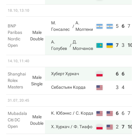
18.10, 13:10
М.
А.
5
6
7
BNP
Гонсалес
Молтени
Paribas
Male
Nordic
Double
А.
Д.
7
3
10
Open
Голубев
Молчанов
14.10, 11:40
6
6
Хуберт Хуркач
Shanghai
Male
Rolex
Single
Masters
3
4
Себастьян Корда
31.07, 20:45
6
6
7
К. Юбэнкс
С. Корда
Mubadala
Male
Citi DC
Double
Open
2
7
10
Х. Хуркач
Ф. Тиафо