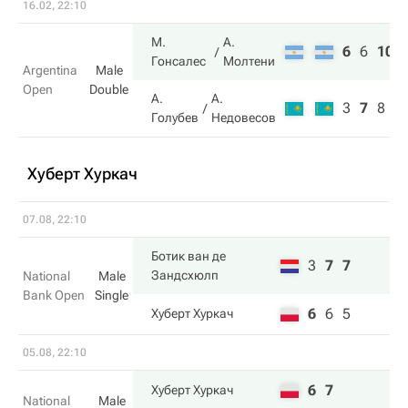
16.02, 22:10
М.
А.
6
6
10
Гонсалес
Молтени
Argentina
Male
Open
Double
А.
А.
3
7
8
Голубев
Недовесов
Хуберт Хуркач
07.08, 22:10
Ботик ван де
3
7
7
Зандсхюлп
National
Male
Bank Open
Single
6
6
5
Хуберт Хуркач
05.08, 22:10
6
7
Хуберт Хуркач
National
Male