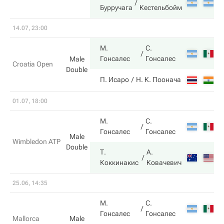
6
Бурручага
Кестельбойм
14.07, 23:00
М.
С.
6
Гонсалес
Гонсалес
Male
Croatia Open
Double
2
П. Исаро
Н. К. Поонача
01.07, 18:00
М.
С.
7
Гонсалес
Гонсалес
Male
Wimbledon ATP
Double
Т.
А.
5
Коккинакис
Ковачевич
25.06, 14:35
М.
С.
6
Гонсалес
Гонсалес
Mallorca
Male