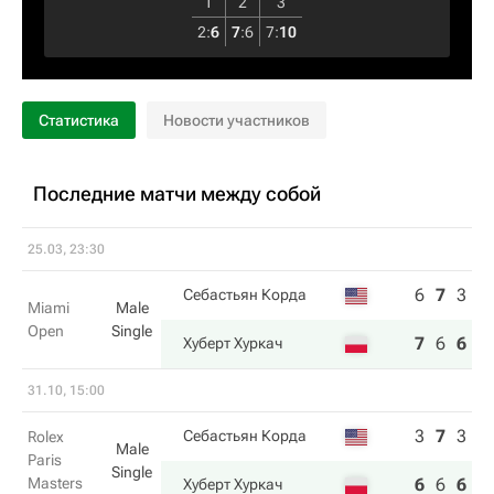
1
2
3
2
:
6
7
:
6
7
:
10
Статистика
Новости участников
Последние матчи между собой
25.03, 23:30
6
7
3
Себастьян Корда
Miami
Male
Open
Single
7
6
6
Хуберт Хуркач
31.10, 15:00
3
7
3
Себастьян Корда
Rolex
Male
Paris
Single
Masters
6
6
6
Хуберт Хуркач