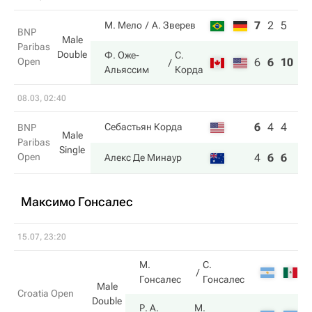
7
2
5
М. Мело
А. Зверев
BNP
Male
Paribas
Double
Ф. Оже-
С.
Open
6
6
10
Альяссим
Корда
08.03, 02:40
6
4
4
Себастьян Корда
BNP
Male
Paribas
Single
Open
4
6
6
Алекс Де Минаур
Максимо Гонсалес
15.07, 23:20
М.
С.
7
Гонсалес
Гонсалес
Male
Croatia Open
Double
Р. А.
М.