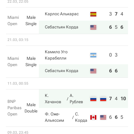
22.03, 22:05
3
7
4
Карлос Алькарас
Miami
Male
Open
Single
6
5
6
Себастьян Корда
21.03, 03:15
Камило Уго
0
3
Карабелли
Miami
Male
Open
Single
6
6
Себастьян Корда
11.03, 00:55
К.
А.
7
4
10
BNP
Хачанов
Рублев
Male
Paribas
Double
Open
Ф. Оже-
С.
6
6
5
Альяссим
Корда
09.03, 23:45