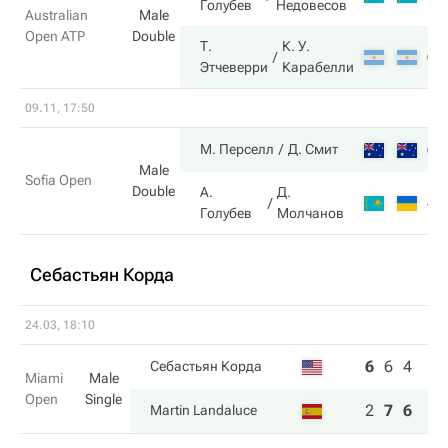
Голубев
Недовесов
Australian
Male
Open ATP
Double
Т.
К. У.
6
Этчеверри
Карабелли
09.11, 17:50
6
М. Перселл
Д. Смит
Male
Sofia Open
Double
А.
Д.
4
Голубев
Молчанов
Себастьян Корда
24.03, 18:10
6
6
4
Себастьян Корда
Miami
Male
Open
Single
2
7
6
Martin Landaluce