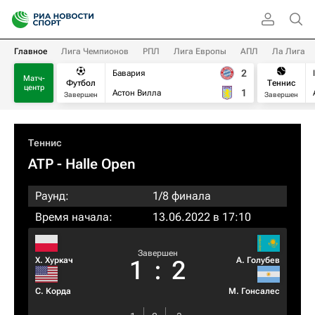
Главное
Лига Чемпионов
РПЛ
Лига Европы
АПЛ
Ла Лига
2
Бавария
Матч-
Футбол
Теннис
центр
1
Астон Вилла
Завершен
Завершен
Теннис
ATP
- Halle Open
Раунд:
1/8 финала
Время начала:
13.06.2022 в 17:10
Завершен
Х. Хуркач
А. Голубев
1
:
2
С. Корда
М. Гонсалес