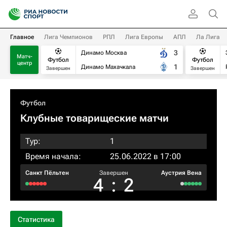
Главное
Лига Чемпионов
РПЛ
Лига Европы
АПЛ
Ла Лига
3
Динамо Москва
Матч-
Футбол
Футбол
центр
1
Динамо Махачкала
Завершен
Завершен
Футбол
Клубные товарищеские матчи
Тур:
1
Время начала:
25.06.2022 в 17:00
Санкт Пёльтен
Завершен
Аустрия Вена
4
:
2
Статистика