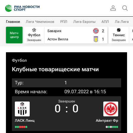
Главное
Лига Чемпионов
РПЛ
Лига Европы
АПЛ
Ла Лига
2
Бавария
Матч-
Футбол
Теннис
центр
1
Астон Вилла
Завершен
Завершен
Футбол
Клубные товарищеские матчи
Тур:
1
Время начала:
09.07.2022 в 16:15
Завершен
0
:
0
ЛАСК Линц
Айнтрахт Фр