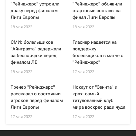
"Рейнджерс" устроили
"Рейнджерс" объявили
драку перед финалом
стартовые составы на
Лиги Европы
финал Лиги Европы
18 мая 2022
18 мая 2022
СМИ: болельщиков
Гласнер надеется на
"Айнтрахта" задержали
поддержку
за беспорядки перед
болельщиков в матче с
финалом ЛЕ
"Рейнджерс"
18 мая 2022
17 мая 2022
Тренер "Рейнджерс"
Нокаут от "Зенита" и
рассказал о состоянии
крах: самый
игроков перед финалом
титулованный клуб
Лиги Европы
мира воскрес ради чуда
17 мая 2022
17 мая 2022