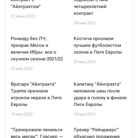
"Айнтрахтом"
четырехлетний
контракт
21 июня 2022
28 мая 2022
Роналду без ЛЧ,
Костича признали
призрак Месси и
лучшим футболистом
величие Ибры: все о
сезона в Лиге Европы
скучном сезоне-2021/22
20 мая 2022
23 мая 2022
Вратаря "Айнтрахта"
Капитану "Айнтрахта"
Траппа признали
наложили швы после
игроком недели в Лиге
удара в голову в финале
Европы
Лиги Европы
19 мая 2022
19 мая 2022
"Тренировали пенальти
Тренер "Рейнджерс"
весь месяц": Гласнер —
объяснил поражение