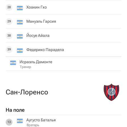
Хоакин Гхо
28
Мануэль Гарсия
29
Йосуе Айала
38
Федерико Парадела
39
Исраэль Дамонте
Тренер
Сан-Лоренсо
На поле
Аугусто Баталья
13
Вратарь