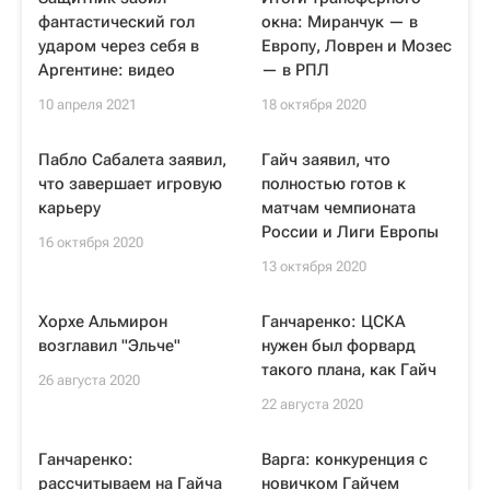
фантастический гол
окна: Миранчук — в
ударом через себя в
Европу, Ловрен и Мозес
Аргентине: видео
— в РПЛ
10 апреля 2021
18 октября 2020
Пабло Сабалета заявил,
Гайч заявил, что
что завершает игровую
полностью готов к
карьеру
матчам чемпионата
России и Лиги Европы
16 октября 2020
13 октября 2020
Хорхе Альмирон
Ганчаренко: ЦСКА
возглавил "Эльче"
нужен был форвард
такого плана, как Гайч
26 августа 2020
22 августа 2020
Ганчаренко:
Варга: конкуренция с
рассчитываем на Гайча
новичком Гайчем