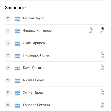
Запасные
Гастон Сауро
2
Франко Кинтерос
3
46‎’‎
81‎’‎
Луис Гарниер
4
Лисандро Лопес
7
73‎’‎
David Gallardo
14
65‎’‎
Nicolas Femia
20
Хулиан Бреа
21
73‎’‎
Гонсало Беттини
25
46‎’‎