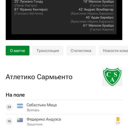
25‎’‎
Лусиано Гонду
18‎’‎
Малком Брайда
(
Лукас Кастро
)
(
Гастон Кампи
)
81‎’‎
Франко Кинтерос
42‎’‎
Андрес Вомбергар
(
Гонсало Беттини
)
(
Кристиан Науэль Барриос
)
45‎’‎
Адам Барейро
(
Кристиан Науэль Барриос
)
61‎’‎
Малком Брайда
(
Гастон Кампи
)
О матче
Трансляция
Статистика
Новости ком
Атлетико Сармьенто
На поле
Себастьян Меца
24
Вратарь
Федерико Андуэса
16
29‎’‎
Защитник