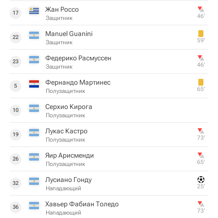
Жан Россо
17
46‎’‎
Защитник
Manuel Guanini
22
59‎’‎
Защитник
Федерико Расмуссен
23
46‎’‎
Защитник
Фернандо Мартинес
5
65‎’‎
Полузащитник
Серхио Кирога
10
Полузащитник
Лукас Кастро
19
73‎’‎
Полузащитник
Яир Арисменди
26
65‎’‎
Полузащитник
Лусиано Гонду
32
25‎’‎
Нападающий
Хавьер Фабиан Толедо
36
73‎’‎
Нападающий