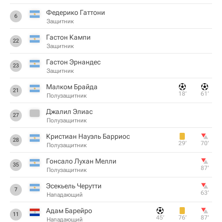
Федерико Гаттони
6
Защитник
Гастон Кампи
22
Защитник
Гастон Эрнандес
23
Защитник
Малком Брайда
21
18‎’‎
61‎’‎
Полузащитник
Джалил Элиас
27
Полузащитник
Кристиан Науэль Барриос
28
29‎’‎
70‎’‎
Полузащитник
Гонсало Лухан Мелли
35
87‎’‎
Полузащитник
Эсекьель Черутти
7
63‎’‎
Нападающий
Адам Барейро
11
45‎’‎
76‎’‎
87‎’‎
Нападающий