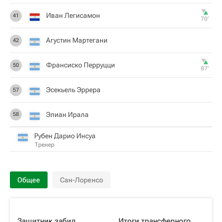
Иван Легисамон
41
70‎’‎
Агустин Мартегани
42
Франсиско Перруцци
50
87‎’‎
Эсекьель Эррера
57
Элиан Ирала
58
Рубен Дарио Инсуа
Тренер
Общее
Сан-Лоренсо
Защитник забил
Итоги трансферного