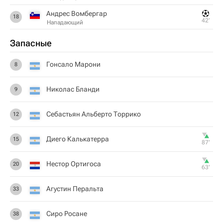
Андрес Вомбергар
18
42‎’‎
Нападающий
Запасные
Гонсало Марони
8
Николас Бланди
9
Себастьян Альберто Торрико
12
Диего Калькатерра
15
87‎’‎
Нестор Ортигоса
20
63‎’‎
Агустин Перальта
33
Сиро Росане
38