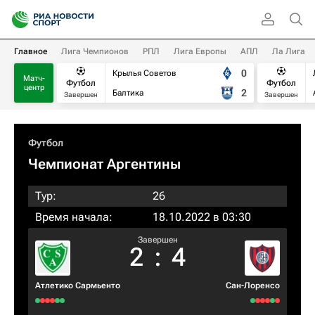
Главное
Лига Чемпионов
РПЛ
Лига Европы
АПЛ
Ла Лига
0
Крылья Советов
Матч-
Футбол
Футбол
центр
2
Балтика
Завершен
Завершен
Футбол
Чемпионат Аргентины
Тур:
26
Время начала:
18.10.2022 в 03:30
Завершен
2
:
4
Атлетико Сармьенто
Сан-Лоренсо