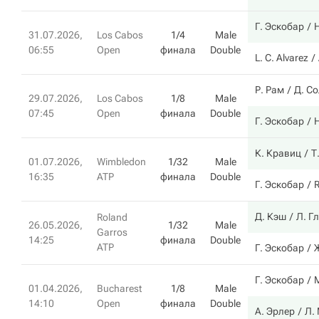
Г. Эскобар
Н
31.07.2026,
Los Cabos
1/4
Male
06:55
Open
финала
Double
L. C. Alvarez
Р. Рам
Д. С
29.07.2026,
Los Cabos
1/8
Male
07:45
Open
финала
Double
Г. Эскобар
Н
К. Кравиц
Т
01.07.2026,
Wimbledon
1/32
Male
16:35
ATP
финала
Double
Г. Эскобар
R
Д. Кэш
Л. Г
Roland
26.05.2026,
1/32
Male
Garros
14:25
финала
Double
ATP
Г. Эскобар
Г. Эскобар
01.04.2026,
Bucharest
1/8
Male
14:10
Open
финала
Double
А. Эрлер
Л.