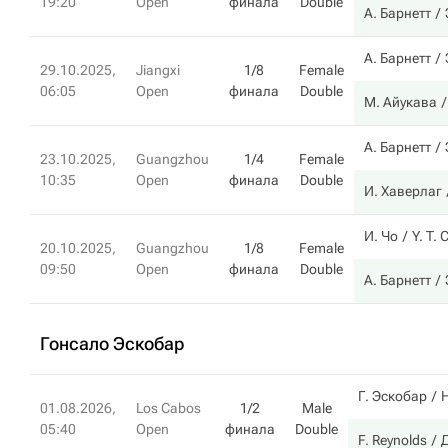
19:20
Open
финала
Double
А. Барнетт
А. Барнетт
29.10.2025,
Jiangxi
1/8
Female
06:05
Open
финала
Double
М. Айукава
А. Барнетт
23.10.2025,
Guangzhou
1/4
Female
10:35
Open
финала
Double
И. Хаверлаг
И. Чо
Y. T. 
20.10.2025,
Guangzhou
1/8
Female
09:50
Open
финала
Double
А. Барнетт
Гонсало Эскобар
Г. Эскобар
Н
01.08.2026,
Los Cabos
1/2
Male
05:40
Open
финала
Double
F. Reynolds
Д