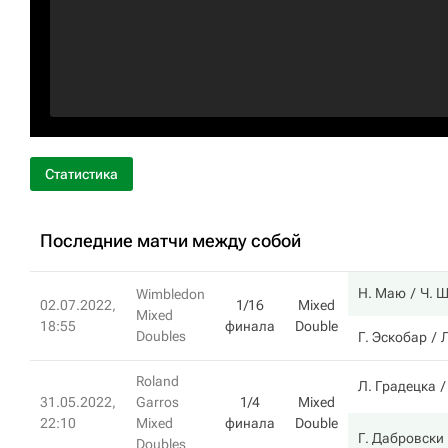
Статистика
Последние матчи между собой
Н. Маю
Ч. 
Wimbledon
02.07.2022,
1/16
Mixed
Mixed
18:55
финала
Double
Doubles
Г. Эскобар
Roland
Л. Градецка
31.05.2022,
Garros
1/4
Mixed
22:10
Mixed
финала
Double
Г. Дабровски
Doubles