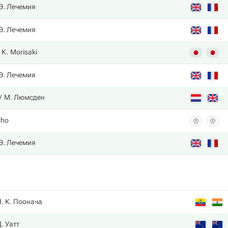
Э. Лечемия
Э. Лечемия
K. Morisaki
Э. Лечемия
М. Люмсден
Cho
Э. Лечемия
. К. Поонача
. Уатт