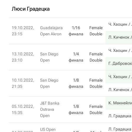
Люси Градецка
Ч. Хаоцин
19.10.2022,
Guadalajara
1/16
Female
23:15
Open Akron
финала
Double
Л. Киченок
Ч. Хаоцин
13.10.2022,
San Diego
1/4
Female
23:10
Open
финала
Double
Г. Дабровск
Ч. Хаоцин
10.10.2022,
San Diego
1/8
Female
21:35
Open
финала
Double
Л. Киченок
К. Макнейл
J&T Banka
05.10.2022,
1/8
Female
Ostrava
15:35
финала
Double
Open
Л. Градецка
Л. Градецка
US Open