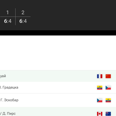
1
2
6
:
4
6
:
4
Шуай
Л. Градецка
Г. Эскобар
Д. Пирс