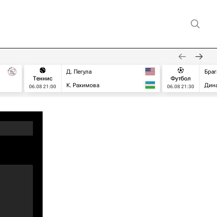
Д. Пегула
Браг
Теннис
Футбол
К. Рахимова
Дин
06.08 21:00
06.08 21:30