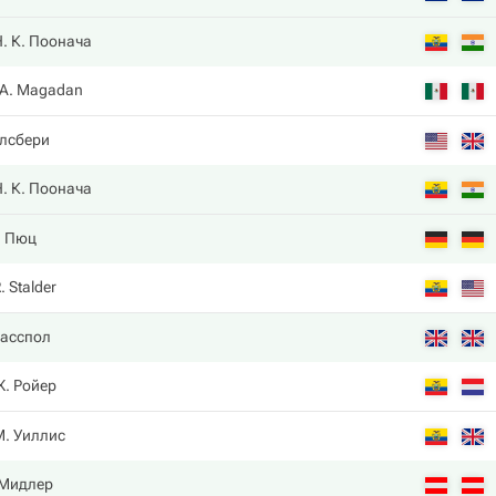
. К. Поонача
A. Magadan
олсбери
. К. Поонача
. Пюц
. Stalder
ласспол
Ж. Ройер
М. Уиллис
 Мидлер