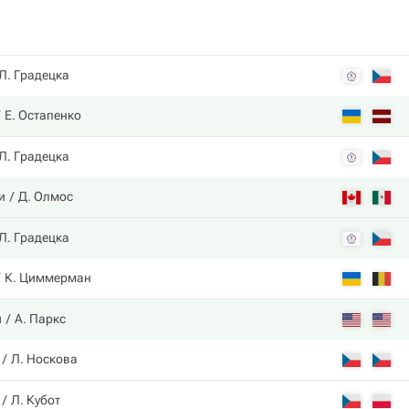
Л. Градецка
Е. Остапенко
Л. Градецка
и
Д. Олмос
Л. Градецка
К. Циммерман
и
А. Паркс
Л. Носкова
Л. Кубот