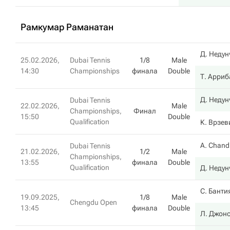
Рамкумар Раманатан
Д. Неду
25.02.2026,
Dubai Tennis
1/8
Male
14:30
Championships
финала
Double
Т. Арри
Д. Неду
Dubai Tennis
22.02.2026,
Male
Championships,
Финал
15:50
Double
Qualification
К. Врзев
A. Chand
Dubai Tennis
21.02.2026,
1/2
Male
Championships,
13:55
финала
Double
Qualification
Д. Неду
С. Банти
19.09.2025,
1/8
Male
Chengdu Open
13:45
финала
Double
Л. Джон