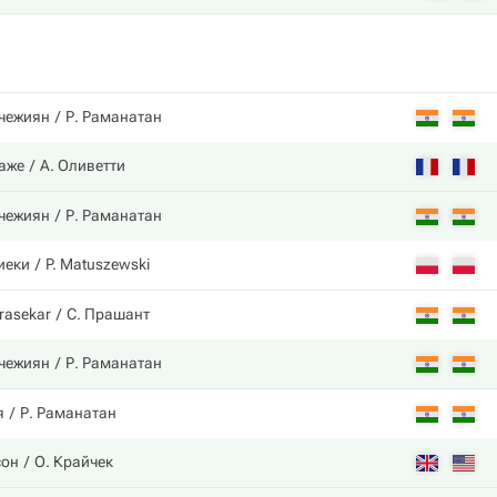
нчежиян
Р. Раманатан
баже
А. Оливетти
нчежиян
Р. Раманатан
иеки
P. Matuszewski
rasekar
С. Прашант
нчежиян
Р. Раманатан
я
Р. Раманатан
сон
О. Крайчек