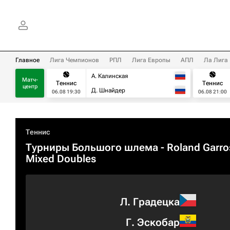
Главное
Лига Чемпионов
РПЛ
Лига Европы
АПЛ
Ла Лига
А. Калинская
Матч-
Теннис
Теннис
центр
Д. Шнайдер
06.08 19:30
06.08 21:00
Теннис
Турниры Большого шлема
- Roland Garro
Mixed Doubles
Л. Градецка
Г. Эскобар