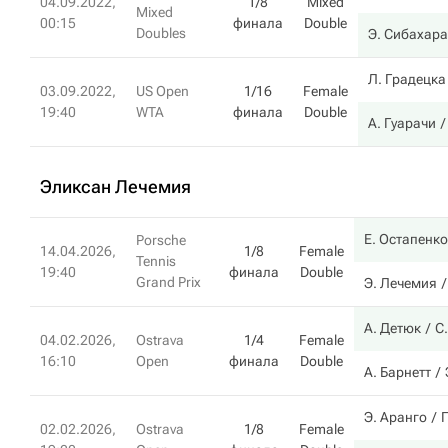
04.09.2022,
1/8
Mixed
Mixed
00:15
финала
Double
Doubles
Э. Сибахара
Л. Градецка
03.09.2022,
US Open
1/16
Female
19:40
WTA
финала
Double
А. Гуарачи
Эликсан Лечемия
Е. Остапенко
Porsche
14.04.2026,
1/8
Female
Tennis
19:40
финала
Double
Grand Prix
Э. Лечемия
А. Детюк
С
04.02.2026,
Ostrava
1/4
Female
16:10
Open
финала
Double
А. Барнетт
Э. Аранго
02.02.2026,
Ostrava
1/8
Female