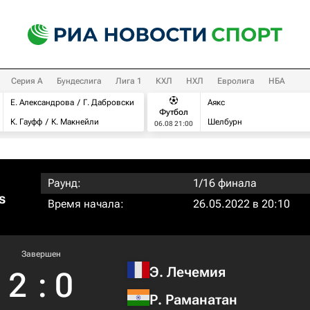
Серия А
Бундеслига
Лига 1
КХЛ
НХЛ
Евролига
НБА
Е. Александрова
Г. Дабровски
Аякс
Футбол
К. Гауфф
К. Макнейли
Шелбурн
06.08 21:00
Раунд:
1/16 финала
s
Время начала:
26.05.2022 в 20:10
Завершен
Э. Лечемия
2
:
0
Р. Раманатан