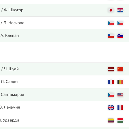
Ф. Шкугор
Л. Носкова
А. Клепач
Ч. Шуай
Л. Салден
. Сантамария
Э. Лечемия
П. Удварди